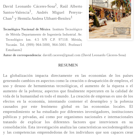
2
David Leonardo Cáceres-Sosa
, Raúl Alberto
1
Santos-Valencia
, Andrés Miguel Pereyra-
1
1
Chan
y Hermila Andrea Ulibarri-Benítez
Tecnológico Nacional de México
. Instituto Tecnológico
de Mérida Departamento de Ingeniería Industrial. Av.
Tecnológico km. 4.5 S/N C.P. 97118. Mérida,
Yucatán. Tel. (999) 964-5000, 964-5001. Profesor1
Estudiante2
Autor de correspondencia
: davidl.caceres@gmail.com (David Leonardo Cáceres-Sosa)
RESUMEN
La globalización impacta directamente en las economías de los países
generando cambios en aspectos como la creación o desaparición de empleos, el
uso y desuso de herramientas tecnológicas, el aumento de la riqueza o el
aumento de la pobreza; aspectos que finalmente repercuten en la calidad de
vida de la humanidad en todo el mundo. La creación de empresas es uno de los
efectos en la economía, intentando contener el desempleo y la pobreza
causados por este fenómeno global en las economías locales. El
emprendimiento se ha estudiado por diferentes investigadores, instituciones
públicas y privadas, así como por organismos nacionales e internacionales
tratando de explicar los diferentes factores que intervienen en su
consolidación. Esta investigación analiza las características sociodemográficas
y las competencias emprendedoras de los individuos que son capaces crear