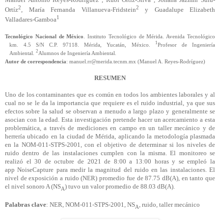
2
2
Ortíz
, María Fernanda Villanueva-Fridstein
y Guadalupe Elizabeth
1
Valladares-Gamboa
Tecnológico Nacional de México
. Instituto Tecnológico de Mérida. Avenida Tecnológico
1
km. 4.5 S/N C.P. 97118. Mérida, Yucatán, México.
Profesor de Ingeniería
2
Ambiental.
Alumnos de Ingeniería Ambiental.
Autor de correspondencia
: manuel.rr@merida.tecnm.mx (Manuel A. Reyes-Rodríguez)
RESUMEN
Uno de los contaminantes que es común en todos los ambientes laborales y al
cual no se le da la importancia que requiere es el ruido industrial, ya que sus
efectos sobre la salud se observan a menudo a largo plazo y generalmente se
asocian con la edad. Esta investigación pretende hacer un acercamiento a esta
problemática, a través de mediciones en campo en un taller mecánico y de
herrería ubicado en la ciudad de Mérida, aplicando la metodología plasmada
en la NOM-011-STPS-2001, con el objetivo de determinar si los niveles de
ruido dentro de las instalaciones cumplen con la misma. El monitoreo se
realizó el 30 de octubre de 2021 de 8:00 a 13:00 horas y se empleó la
app
NoiseCapture
para medir la magnitud del ruido en las instalaciones. El
nivel de exposición a ruido (
NER
) promedio fue de 87.75 dB(A), en tanto que
el nivel sonoro A (
NS
) tuvo un valor promedio de 88.03 dB(A).
A
Palabras clave
:
NER
, NOM-011-STPS-2001,
NS
, ruido, taller mecánico
A