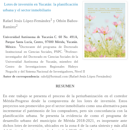
Lotes de inversión en Yucatán: la planificación
urbana y el sector inmobiliario
1
Rafael Jesús López-Fernández
y Othón Baños-
2
Ramírez
Universidad Autónoma de Yucatán
C. 60 No. 491A,
Parque Santa Lucía, Centro, 97000 Mérida, Yucatán.
1
México.
Doctorante del programa de Doctorado
2
Institucional en Ciencias Sociales, PNPC.
Profesor-
investigador del Doctorado en Ciencias Sociales de la
Universidad Autónoma de Yucatán, miembro del
Centro de Investigaciones Regionales Hideyo
Noguchi y del Sistema Nacional de Investigadores, Nivel II
Autor de correspondencia
: ralofj@hotmail.com (Rafael-Jesús López Fernández)
RESUMEN
En este trabajo se presenta el proceso de la
periurbanización
en el corredor
Mérida-Progreso desde la compraventa de los lotes de inversión. Estos
proyectos son promovidos por el sector inmobiliario como una alternativa para
incrementar el patrimonio de los compradores, pero sin concordancia con la
planificación urbana. Se presenta la evidencia de como el programa de
desarrollo urbano del municipio de Mérida 2018-2021, es inoperante ante
dichos lotes de inversión, ubicados en la zona 4 de la carta síntesis y más allá