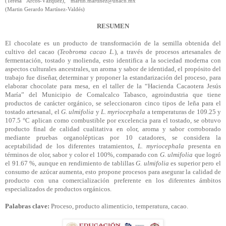
(Teresa Arcos-Vázquez), martin.martinez@unach.mx
(Martin Gerardo Martínez-Valdés)
RESUMEN
El chocolate es un producto de transformación de la semilla obtenida del
cultivo del cacao (
Teobroma cacao L.
), a través de procesos artesanales de
fermentación, tostado y molienda, esto identifica a la sociedad moderna con
aspectos culturales ancestrales, un aroma y sabor de identidad, el propósito del
trabajo fue diseñar, determinar y proponer la estandarización del proceso, para
elaborar chocolate para mesa, en el taller de la “Hacienda Cacaotera Jesús
María” del Municipio de Comalcalco Tabasco, agroindustria que tiene
productos de carácter orgánico, se seleccionaron cinco tipos de leña para el
tostado artesanal, el
G.
ulmifolia
y
L.
myriocephala
a temperaturas de 109.25 y
107.5 °C aplican como combustible por excelencia para el tostado, se obtuvo
producto final de calidad cualitativa en olor, aroma y sabor corroborado
mediante pruebas organolépticas por 10 catadores, se considera la
aceptabilidad de los diferentes tratamientos,
L.
myriocephala
presenta en
términos de olor, sabor y color el 100%, comparado con
G.
ulmifolia
que logró
el 91.67 %, aunque en rendimiento de tablillas
G.
ulmifolia
es superior pero el
consumo de azúcar aumenta, esto propone procesos para asegurar la calidad de
producto con una comercialización preferente en los diferentes ámbitos
especializados de productos orgánicos.
Palabras clave:
Proceso, producto alimenticio, temperatura, cacao.