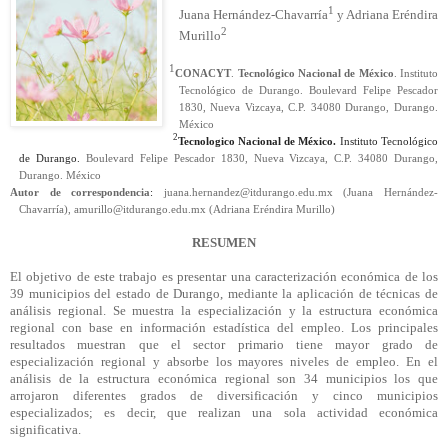
1
Juana Hernández-Chavarría
y Adriana Eréndira
2
Murillo
1
CONACYT
.
Tecnológico Nacional de México
. Instituto
Tecnológico de Durango. Boulevard Felipe Pescador
1830, Nueva Vizcaya, C.P. 34080 Durango, Durango.
México
2
Tecnologico Nacional de México.
Instituto Tecnológico
de Durango.
Boulevard Felipe Pescador 1830, Nueva Vizcaya, C.P. 34080 Durango,
Durango. México
Autor de correspondencia
:
juana.hernandez@itdurango.edu.mx (Juana Hernández-
Chavarría), amurillo@itdurango.edu.mx (Adriana Eréndira Murillo)
RESUMEN
El objetivo de este trabajo es presentar una caracterización económica de los
39 municipios del estado de Durango, mediante la aplicación de técnicas de
análisis regional. Se muestra la especialización y la estructura económica
regional con base en información estadística del empleo. Los principales
resultados muestran que el sector primario tiene mayor grado de
especialización regional y absorbe los mayores niveles de empleo. En el
análisis de la estructura económica regional son 34 municipios los que
arrojaron diferentes grados de diversificación y cinco municipios
especializados; es decir, que realizan una sola actividad económica
significativa.