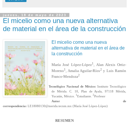
jueves, 18 de mayo de 2023
El micelio como una nueva alternativa
de material en el área de la construcción
El micelio como una nueva
alternativa de material en el área de
la construcción
1
María José López-López
, Alan Alexis Ortiz-
1
2
Moreno
, Amalia Aguilar-Ríos
y Luis Ramón
2
Franco-Mendoza
Tecnológico Nacional de México:
Instituto Tecnológico
de Mérida. C. 10, Plan de Ayala, 97118 Mérida,
1
2
Yucatán, México.
Estudiante.
Profesor
Autor de
correspondencia:
LE18080130@merida.tecnm.mx (María José López-López)
RESUMEN