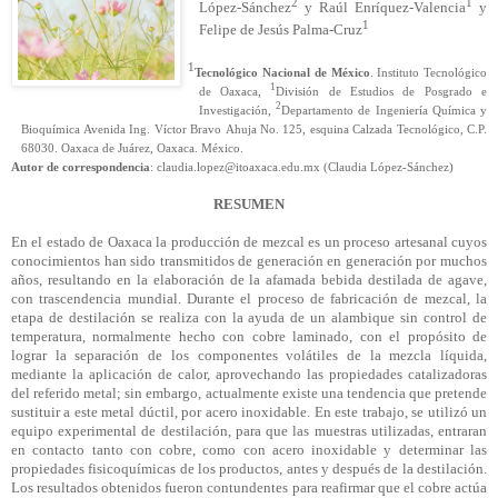
2
1
López-Sánchez
y Raúl Enríquez-Valencia
y
1
Felipe de Jesús Palma-Cruz
1
Tecnológico Nacional de México
. Instituto Tecnológico
1
de Oaxaca,
División de Estudios de Posgrado e
2
Investigación,
Departamento de Ingeniería Química y
Bioquímica Avenida
Ing. Víctor Bravo
Ahuja
No. 125, esquina Calzada Tecnológico, C.P.
68030. Oaxaca de Juárez, Oaxaca. México.
Autor de correspondencia
:
claudia.lopez@itoaxaca.edu.mx (Claudia López-Sánchez)
RESUMEN
En el estado de Oaxaca la producción de mezcal es un proceso artesanal cuyos
conocimientos han sido transmitidos de generación en generación por muchos
años, resultando en la elaboración de la afamada bebida destilada de agave,
con trascendencia mundial. Durante el proceso de fabricación de mezcal, la
etapa de destilación se realiza con la ayuda de un alambique sin control de
temperatura, normalmente hecho con cobre laminado, con el propósito de
lograr la separación de los componentes volátiles de la mezcla líquida,
mediante la aplicación de calor, aprovechando las propiedades catalizadoras
del referido metal; sin embargo, actualmente existe una tendencia que pretende
sustituir a este metal dúctil, por acero inoxidable. En este trabajo, se utilizó un
equipo experimental de destilación, para que las muestras utilizadas, entraran
en contacto tanto con cobre, como con acero inoxidable y determinar las
propiedades fisicoquímicas de los productos, antes y después de la destilación.
Los resultados obtenidos fueron contundentes para reafirmar que el cobre actúa