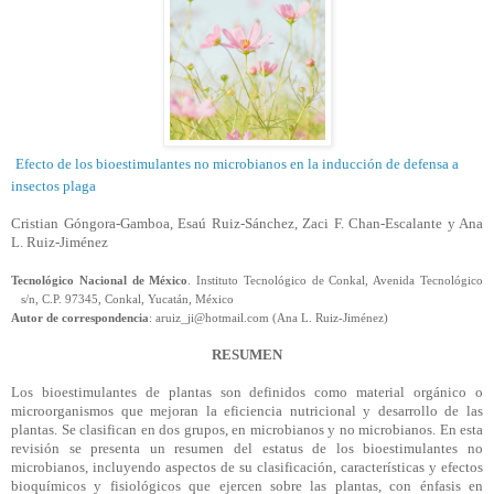
Efecto de los
bioestimulantes
no microbianos en la inducción de defensa a
insectos plaga
Cristian Góngora-Gamboa, Esaú Ruiz-Sánchez,
Zaci
F. Chan-Escalante
y Ana
L. Ruiz-Jiménez
Tecnológico Nacional de México
. Instituto Tecnológico de Conkal, Avenida Tecnológico
s/n, C.P. 97345, Conkal, Yucatán, México
Autor de correspondencia
: aruiz_ji@hotmail.com (Ana L. Ruiz-Jiménez)
RESUMEN
Los
bioestimulantes
de plantas son definidos como material orgánico o
microorganismos que mejoran la eficiencia nutricional y desarrollo de las
plantas. Se clasifican en dos grupos, en microbianos y no microbianos. En esta
revisión se presenta un resumen del estatus de los
bioestimulantes
no
microbianos, incluyendo aspectos de su clasificación, características y efectos
bioquímicos y fisiológicos que ejercen sobre las plantas, con énfasis en