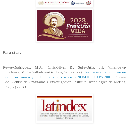
Para citar:
Reyes-Rodríguez,
M.A
., Ortiz-Silva, R.,
Sulu-Ortíz
,
J.J
, Villanueva-
Fridstein
,
M.F
. y Valladares-Gamboa,
G.E
. (2022).
Evaluación del ruido en un
taller mecánico y de herrería con base en la NOM-011-STPS-2001.
Revista
del Centro de Graduados e Investigación. Instituto Tecnológico de Mérida,
37(92),
27-30