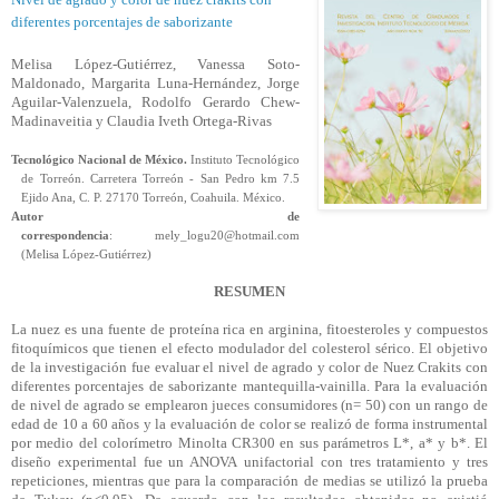
diferentes porcentajes de saborizante
Melisa López-Gutiérrez, Vanessa Soto-
Maldonado, Margarita Luna-Hernández, Jorge
Aguilar-Valenzuela, Rodolfo Gerardo
Chew
-
Madinaveitia y Claudia Iveth Ortega-Rivas
Tecnológico Nacional de México.
Instituto Tecnológico
de Torreón. Carretera Torreón - San Pedro km 7.5
Ejido Ana, C. P. 27170 Torreón, Coahuila. México.
Autor de
correspondencia
: mely_logu20@hotmail.com
(Melisa López-Gutiérrez)
RESUMEN
La nuez es una fuente de proteína rica en arginina, fitoesteroles y compuestos
fitoquímicos que tienen el efecto modulador del colesterol sérico. El objetivo
de la investigación fue
evaluar el nivel de agrado y color de Nuez
Crakits
con
diferentes porcentajes de saborizante mantequilla-vainilla. Para la evaluación
de nivel de agrado se emplearon jueces consumidores (n= 50) con un rango de
edad de 10 a 60 años y la evaluación de color se realizó de forma instrumental
por medio del colorímetro Minolta CR300 en sus parámetros L*, a* y b*. El
diseño experimental fue un ANOVA
unifactorial
con tres tratamiento y tres
repeticiones, mientras que para la comparación de medias se utilizó la prueba