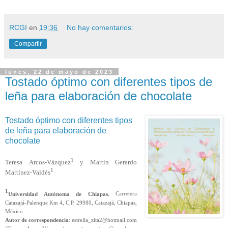
RCGI
en
19:36
No hay comentarios:
Compartir
lunes, 22 de mayo de 2023
Tostado óptimo con diferentes tipos de
leña para elaboración de chocolate
Tostado óptimo con diferentes tipos
de leña para elaboración de
chocolate
1
Teresa
Arcos-Vázquez
y Martin Gerardo
1
Martínez-Valdés
1
Universidad Autónoma de Chiapas
, Carretera
Catazajá-Palenque Km 4, C.P. 29980, Catazajá, Chiapas,
México.
Autor de correspondencia
: estrella_zita2@hotmail.com