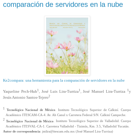
comparación de servidores en la nube
Ke2compara: una herramienta para la comparación de servidores en la nube
1
1
1
Yaqueline Pech-Huh
, José Luis Lira-Turriza
, José Manuel Lira-
Turriza
y
2
Jesús Antonio Santos-Tejero
1
Tecnológico Nacional de México
. Instituto Tecnológico Superior de Calkiní. Cuerpo
Académico ITESCAM-CA-4. Av. Ah Canul x Carretera Federal S/N. Calkiní Campeche.
2
Tecnológico Nacional de México
. Instituto Tecnológico Superior de Valladolid. Cuerpo
Académico ITESVAL-CA-1. Carretera Valladolid - Tizimín, Km. 3.5, Valladolid Yucatán.
Autor de correspondencia
: jmlira@itescam.edu.mx (José Manuel Lira-
Turriza
)