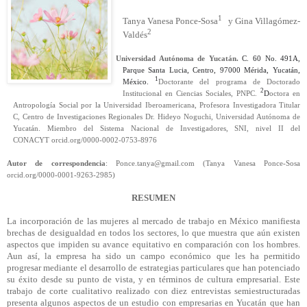
1
Tanya Vanesa Ponce-Sosa
y Gina Villagómez-
2
Valdés
Universidad Autónoma de Yucatán.
C. 60 No. 491A,
Parque Santa Lucia, Centro, 97000 Mérida, Yucatán,
1
México.
Doctorante del programa de Doctorado
2
Institucional en Ciencias Sociales, PNPC.
D
octora en
Antropología Social por la Universidad Iberoamericana, Profesora Investigadora Titular
C, Centro de Investigaciones Regionales Dr. Hideyo Noguchi, Universidad Autónoma de
Yucatán. Miembro del Sistema Nacional de Investigadores, SNI, nivel II del
CONACYT
orcid.org/0000-0002-0753-8976
Autor de correspondencia
: Ponce.tanya@gmail.com (Tanya Vanesa Ponce-Sosa
orcid.org/0000-0001-9263-2985)
RESUMEN
La incorporación de las mujeres al mercado de trabajo en México manifiesta
brechas de desigualdad en todos los sectores, lo que muestra que aún existen
aspectos que impiden su avance equitativo en comparación con los hombres.
Aun así, la empresa ha sido un campo económico que les ha permitido
progresar mediante el desarrollo de estrategias particulares que han potenciado
su éxito desde su punto de vista, y en términos de cultura empresarial. Este
trabajo de corte cualitativo realizado con diez entrevistas semiestructuradas
presenta algunos aspectos de un estudio con empresarias en Yucatán que han