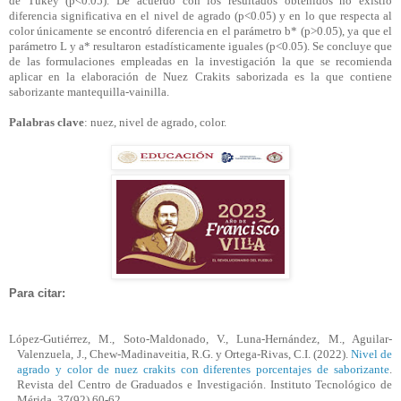
de Tukey (p<0.05). De acuerdo con los resultados obtenidos no existió
diferencia significativa en el nivel de agrado (p<0.05) y en lo que respecta al
color únicamente se encontró diferencia en el parámetro b* (p>0.05), ya que el
parámetro L y a* resultaron estadísticamente iguales (p<0.05). Se concluye que
de las formulaciones empleadas en la investigación la que se recomienda
aplicar en la elaboración de Nuez
Crakits
saborizada es la que contiene
saborizante mantequilla-vainilla.
Palabras clave
: nuez, nivel de agrado, color.
Para citar:
López-Gutiérrez, M., Soto-Maldonado, V., Luna-Hernández, M., Aguilar-
Valenzuela, J.,
Chew
-Madinaveitia, R.G. y Ortega-Rivas, C.I. (2022).
Nivel de
agrado y color de nuez
crakits
con diferentes porcentajes de saborizante
.
Revista del Centro de Graduados e Investigación. Instituto Tecnológico de
Mérida, 37(92),60-62