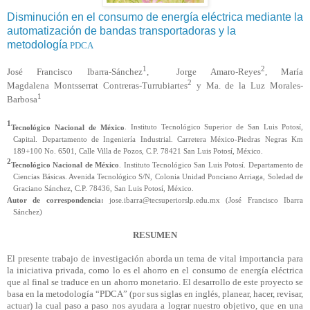
Disminución en el consumo de energía eléctrica mediante la
automatización de bandas transportadoras y la
metodología
PDCA
1
2
José Francisco Ibarra-Sánchez
, Jorge Amaro-Reyes
, María
2
Magdalena
Montsserrat
Contreras-Turrubiartes
y Ma. de la Luz Morales-
1
Barbosa
1
Tecnológico Nacional de México
. Instituto Tecnológico Superior de San Luis Potosí,
Capital. Departamento de Ingeniería Industrial. Carretera México-Piedras Negras Km
189+100 No. 6501, Calle Villa de Pozos, C.P. 78421 San Luis Potosí, México.
2
Tecnológico Nacional de México
. Instituto Tecnológico San Luis Potosí. Departamento de
Ciencias Básicas. Avenida Tecnológico S/N, Colonia Unidad Ponciano Arriaga, Soledad de
Graciano Sánchez, C.P. 78436, San Luis Potosí, México.
Autor de correspondencia:
jose.ibarra@tecsuperiorslp.edu.mx (José Francisco Ibarra
Sánchez)
RESUMEN
El presente trabajo de investigación aborda un tema de vital importancia para
la iniciativa privada, como lo es el ahorro en el consumo de energía eléctrica
que al final se traduce en un ahorro monetario. El desarrollo de este proyecto se
basa en la metodología “
PDCA
” (por sus siglas en inglés, planear, hacer, revisar,
actuar) la cual paso a paso nos ayudara a lograr nuestro objetivo, que en una