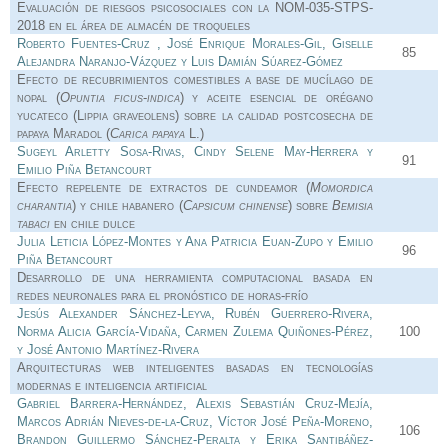
Evaluación de riesgos psicosociales con la NOM-035-STPS-
2018 en el área de almacén de troqueles
Roberto Fuentes-Cruz , José Enrique Morales-Gil, Giselle
85
Alejandra Naranjo-Vázquez y Luis Damián Súarez-Gómez
Efecto de recubrimientos comestibles a base de mucílago de
nopal (
Opuntia ficus
-
indica
) y aceite esencial de orégano
yucateco (Lippia graveolens) sobre la calidad postcosecha de
papaya Maradol (
Carica papaya
L.)
Sugeyl Arletty Sosa-Rivas, Cindy Selene May-Herrera y
91
Emilio Piña Betancourt
Efecto repelente de extractos de cundeamor (
Momordica
charantia
) y chile habanero (
Capsicum chinense
) sobre
Bemisia
tabaci
en chile dulce
Julia Leticia López-Montes y Ana Patricia Euan-Zupo y Emilio
96
Piña Betancourt
Desarrollo de una herramienta computacional basada en
redes neuronales para el pronóstico de horas-frío
Jesús Alexander Sánchez-Leyva, Rubén Guerrero-Rivera,
Norma Alicia García-Vidaña, Carmen Zulema Quiñones-Pérez,
100
y José Antonio Martínez-Rivera
Arquitecturas web inteligentes basadas en tecnologías
modernas e inteligencia artificial
Gabriel Barrera-Hernández, Alexis Sebastián Cruz-Mejía,
Marcos Adrián Nieves-de-la-Cruz, Víctor José Peña-Moreno,
106
Brandon Guillermo Sánchez-Peralta y Erika Santibáñez-