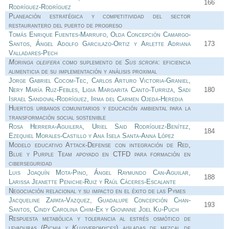
166
Rodríguez-Rodríguez
Planeación estratégica y competitividad del sector
restaurantero del puerto de progreso
Tomás Enrique Fuentes-Marrufo, Olda Concepción Camargo-
Santos, Ángel Adolfo Garcilazo-Ortiz y Arlette Adriana
173
Valladares-Pech
Moringa oleifera
como suplemento de
Sus scrofa
: eficiencia
alimenticia de su implementación y análisis proximal
Jorge Gabriel Cocom-Tec, Carlos Arturo Victoria-Graniel,
Nery María Ruz-Febles, Ligia Margarita Canto-Turriza, Sadi
180
Israel Sandoval-Rodríguez, Irma del Carmen Ojeda-Heredia
Huertos urbanos comunitarios y educación ambiental para la
transformación social sostenible
Rosa Herrera-Aguilera, Uriel Said Rodríguez-Benítez,
184
Ezequiel Morales-Castillo y Ana Isela Santa-Anna López
Modelo educativo Attack-Defense con integración de Red,
Blue y Purple Team apoyado en CTFD para formación en
ciberseguridad
Luis Joaquín Mota-Pino, Ángel Raymundo Can-Aguilar,
188
Larissa Jeanette Peniche-Ruiz y Raúl Cáceres-Escalante
Negociación relacional y su impacto en el éxito de las Pymes
Jacqueline Zapata-Vazquez, Guadalupe Concepción Chan-
193
Santos, Cindy Carolina Chim-Ek y Giovanne Joel Ku-Puch
Respuesta metabólica y tolerancia al estrés osmótico de
levaduras (
Pichia y Kluyveromyces
) aisladas de mezcal de