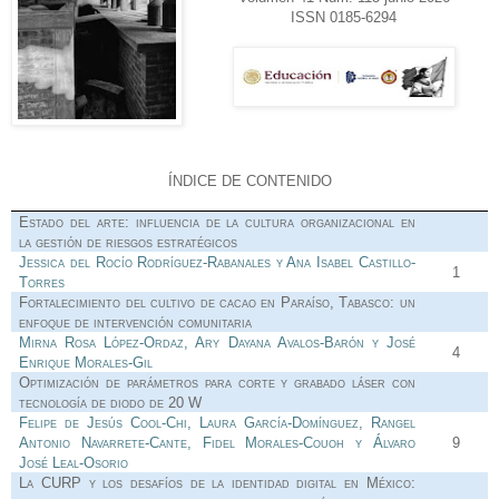
ISSN 0185-6294
ÍNDICE DE CONTENIDO
Estado del arte: influencia de la cultura organizacional en
la gestión de riesgos estratégicos
Jessica del Rocío Rodríguez-Rabanales y Ana Isabel Castillo-
1
Torres
Fortalecimiento del cultivo de cacao en Paraíso, Tabasco: un
enfoque de intervención comunitaria
Mirna Rosa López-Ordaz, Ary Dayana Avalos-Barón y José
4
Enrique Morales-Gil
Optimización de parámetros para corte y grabado láser con
tecnología de diodo de 20 W
Felipe de Jesús Cool-Chi, Laura García-Domínguez, Rangel
Antonio Navarrete-Cante, Fidel Morales-Couoh y Álvaro
9
José Leal-Osorio
La CURP y los desafíos de la identidad digital en México: