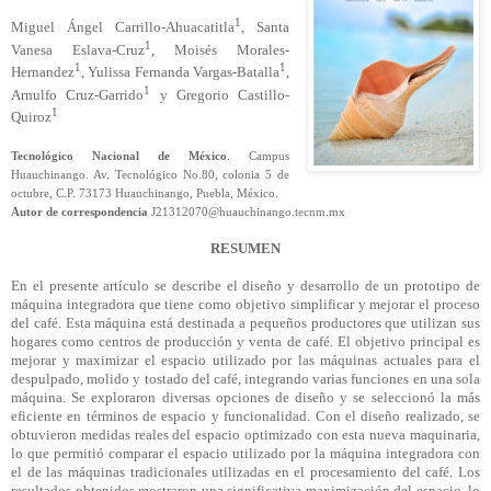
1
Miguel Ángel Carrillo-Ahuacatitla
, Santa
1
Vanesa Eslava-Cruz
, Moisés Morales-
1
1
Hernandez
, Yulissa Fernanda Vargas-Batalla
,
1
Arnulfo Cruz-Garrido
y Gregorio Castillo-
1
Quiroz
Tecnológico Nacional de México
. Campus
Huauchinango. Av. Tecnológico No.80, colonia 5 de
octubre, C.P. 73173 Huauchinango, Puebla, México.
Autor de correspondencia
J21312070@huauchinango.tecnm.mx
RESUMEN
En el presente artículo se describe el diseño y desarrollo de un prototipo de
máquina integradora que tiene como objetivo simplificar y mejorar el proceso
del café. Esta máquina está destinada a pequeños productores que utilizan sus
hogares como centros de producción y venta de café. El objetivo principal es
mejorar y maximizar el espacio utilizado por las máquinas actuales para el
despulpado, molido y tostado del café, integrando varias funciones en una sola
máquina. Se exploraron diversas opciones de diseño y se seleccionó la más
eficiente en términos de espacio y funcionalidad. Con el diseño realizado, se
obtuvieron medidas reales del espacio optimizado con esta nueva maquinaria,
lo que permitió comparar el espacio utilizado por la máquina integradora con
el de las máquinas tradicionales utilizadas en el procesamiento del café. Los
resultados obtenidos mostraron una significativa maximización del espacio, lo