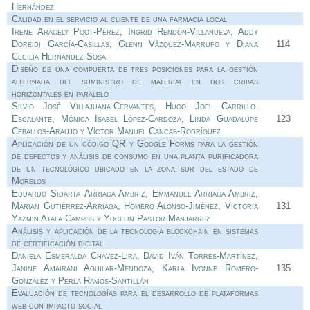
Hernández
Calidad en el servicio al cliente de una farmacia local
Irene Aracely Poot-Pérez, Ingrid Rendón-Villanueva, Addy
Doreidi García-Casillas, Glenn Vázquez-Marrufo y Diana
114
Cecilia Hernández-Sosa
Diseño de una compuerta de tres posiciones para la gestión
alternada del suministro de material en dos cribas
horizontales en paralelo
Silvio José Villajuana-Cervantes, Hugo Joel Carrillo-
Escalante, Mónica Isabel López-Cardoza, Linda Guadalupe
123
Ceballos-Araujo y Víctor Manuel Cancab-Rodríguez
Aplicación de un código QR y Google Forms para la gestión
de defectos y análisis de consumo en una planta purificadora
de un tecnológico ubicado en la zona sur del estado de
Morelos
Eduardo Sidarta Arriaga-Ambriz, Emmanuel Arriaga-Ambriz,
Marian Gutiérrez-Arriaga, Homero Alonso-Jiménez, Victoria
131
Yazmin Atala-Campos y Yocelin Pastor-Manjarrez
Análisis y aplicación de la tecnología blockchain en sistemas
de certificación digital
Daniela Esmeralda Chávez-Lira, David Iván Torres-Martínez,
Janine Amairani Aguilar-Mendoza, Karla Ivonne Romero-
135
González y Perla Ramos-Santillán
Evaluación de tecnologías para el desarrollo de plataformas
web con impacto social