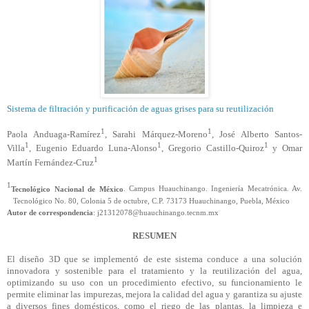
Sistema de filtración y purificación de aguas grises para su reutilización
1
1
Paola Anduaga-Ramírez
, Sarahi Márquez-Moreno
, José Alberto Santos-
1
1
1
Villa
, Eugenio Eduardo Luna-Alonso
, Gregorio Castillo-Quiroz
y Omar
1
Martín Fernández-Cruz
1
Tecnológico Nacional de México
. Campus Huauchinango. Ingeniería Mecatrónica. Av.
Tecnológico No. 80, Colonia 5 de octubre, C.P. 73173 Huauchinango, Puebla, México
Autor de correspondencia
: j21312078@huauchinango.tecnm.mx
RESUMEN
El diseño 3D que se implementó de este sistema conduce a una solución
innovadora y sostenible para el tratamiento y la reutilización del agua,
optimizando su uso con un procedimiento efectivo, su funcionamiento le
permite eliminar las impurezas, mejora la calidad del agua y garantiza su ajuste
a diversos fines domésticos, como el riego de las plantas, la limpieza e