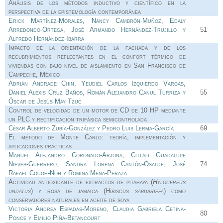
Análisis de los métodos inductivo y científico en la
perspectiva de la epistemología contemporánea
Erick Martínez-Morales, Nancy Cambrón-Muñoz, Edaly
Arredondo-Ortega, José Armando Hernández-Trujillo y
51
Alfredo Hernández-Ibarra
Impacto de la orientación de la fachada y de los
recubrimientos reflectantes en el confort térmico de
viviendas con bajo nivel de aislamiento en San Francisco de
Campeche, México
Adrián Andrade Chin, Yeudiel Carlos Izquierdo Vargas,
Daniel Alexis Cruz Baños, Román Alejandro Canul Turriza y
55
Óscar de Jesús May Tzuc
Control de velocidad de un motor de CD de 10 HP mediante
un PLC y rectificación trifásica semicontrolada
César Alberto Zubía-González y Pedro Luis Lerma-García
69
El método de Monte Carlo: teoría, implementación y
aplicaciones prácticas
Manuel Alejandro Coronado-Arjona, Citlali Guadalupe
Nieves-Guerrero, Sandra Lorena Cantón-Osalde, José
74
Rafael Couoh-Noh y Romina Mena-Peraza
Actividad antioxidante de extractos de pitahaya (
Hylocereus
undatus
) y rosa de jamaica (
Hibiscus sabdariffa
) como
conservadores naturales en aceite de soya
Victoria Andrea Espadas-Moreno, Claudia Gabriela Cetina-
80
Ponce y Emilio Piña-Betancourt