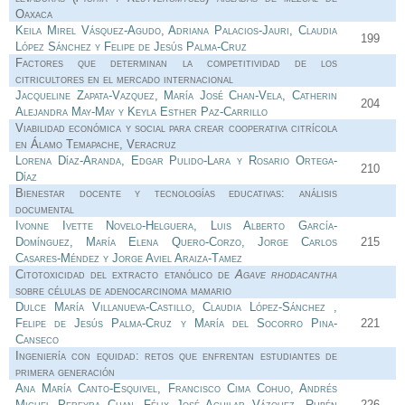
Oaxaca
Keila Mirel Vásquez-Agudo, Adriana Palacios-Jauri, Claudia
199
López Sánchez y Felipe de Jesús Palma-Cruz
Factores que determinan la competitividad de los
citricultores en el mercado internacional
Jacqueline Zapata-Vazquez, María José Chan-Vela, Catherin
204
Alejandra May-May y Keyla Esther Paz-Carrillo
Viabilidad económica y social para crear cooperativa citrícola
en Álamo Temapache, Veracruz
Lorena Díaz-Aranda, Edgar Pulido-Lara y Rosario Ortega-
210
Díaz
Bienestar docente y tecnologías educativas: análisis
documental
Ivonne Ivette Novelo-Helguera, Luis Alberto García-
Domínguez, María Elena Quero-Corzo, Jorge Carlos
215
Casares-Méndez y Jorge Aviel Araiza-Tamez
Citotoxicidad del extracto etanólico de
Agave rhodacantha
sobre células de adenocarcinoma mamario
Dulce María Villanueva-Castillo, Claudia López-Sánchez ,
Felipe de Jesús Palma-Cruz y María del Socorro Pina-
221
Canseco
Ingeniería con equidad: retos que enfrentan estudiantes de
primera generación
Ana María Canto-Esquivel, Francisco Cima Cohuo, Andrés
Miguel Pereyra Chan, Félix José Aguilar Vázquez, Rubén
226