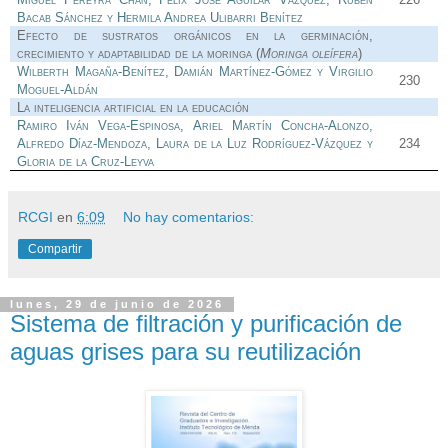
Bacab Sánchez y Hermila Andrea Ulibarri Benítez
Efecto de sustratos orgánicos en la germinación,
crecimiento y adaptabilidad de la moringa (
Moringa oleífera
)
Wilberth Magaña-Benítez, Damián Martínez-Gómez y Virgilio
230
Moguel-Aldán
La inteligencia artificial en la educación
Ramiro Iván Vega-Espinosa, Ariel Martín Concha-Alonzo,
Alfredo Díaz-Mendoza, Laura de la Luz Rodríguez-Vázquez y
234
Gloria de la Cruz-Leyva
RCGI
en
6:09
No hay comentarios:
Compartir
lunes, 29 de junio de 2026
Sistema de filtración y purificación de
aguas grises para su reutilización