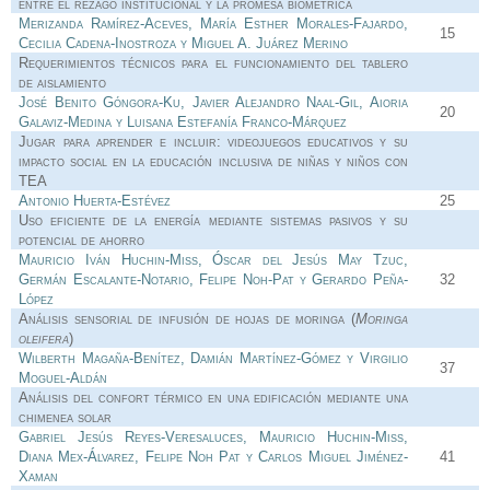
entre el rezago institucional y la promesa biométrica
Merizanda Ramírez-Aceves, María Esther Morales-Fajardo,
15
Cecilia Cadena-Inostroza y Miguel A. Juárez Merino
Requerimientos técnicos para el funcionamiento del tablero
de aislamiento
José Benito Góngora-Ku, Javier Alejandro Naal-Gil, Aioria
20
Galaviz-Medina y Luisana Estefanía Franco-Márquez
Jugar para aprender e incluir: videojuegos educativos y su
impacto social en la educación inclusiva de niñas y niños con
TEA
Antonio Huerta-Estévez
25
Uso eficiente de la energía mediante sistemas pasivos y su
potencial de ahorro
Mauricio Iván Huchin-Miss, Óscar del Jesús May Tzuc,
Germán Escalante-Notario, Felipe Noh-Pat y Gerardo Peña-
32
López
Análisis sensorial de infusión de hojas de moringa (
Moringa
oleifera
)
Wilberth Magaña-Benítez, Damián Martínez-Gómez y Virgilio
37
Moguel-Aldán
Análisis del confort térmico en una edificación mediante una
chimenea solar
Gabriel Jesús Reyes-Veresaluces, Mauricio Huchin-Miss,
Diana Mex-Álvarez, Felipe Noh Pat y Carlos Miguel Jiménez-
41
Xaman