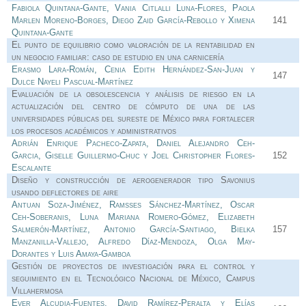
Fabiola Quintana-Gante, Vania Citlalli Luna-Flores, Paola
Marlen Moreno-Borges, Diego Zaid García-Rebollo y Ximena
141
Quintana-Gante
El punto de equilibrio como valoración de la rentabilidad en
un negocio familiar: caso de estudio en una carnicería
Erasmo Lara-Román, Cenia Edith Hernández-San-Juan y
147
Dulce Nayeli Pascual-Martínez
Evaluación de la obsolescencia y análisis de riesgo en la
actualización del centro de cómputo de una de las
universidades públicas del sureste de México para fortalecer
los procesos académicos y administrativos
Adrián Enrique Pacheco-Zapata, Daniel Alejandro Ceh-
Garcia, Giselle Guillermo-Chuc y Joel Christopher Flores-
152
Escalante
Diseño y construcción de aerogenerador tipo Savonius
usando deflectores de aire
Antuan Soza-Jiménez, Ramsses Sánchez-Martínez, Oscar
Ceh-Soberanis, Luna Mariana Romero-Gómez, Elizabeth
Salmerón-Martínez, Antonio García-Santiago, Bielka
157
Manzanilla-Vallejo, Alfredo Díaz-Mendoza, Olga May-
Dorantes y Luis Amaya-Gamboa
Gestión de proyectos de investigación para el control y
seguimiento en el Tecnológico Nacional de México, Campus
Villahermosa
Ever Alcudia-Fuentes, David Ramírez-Peralta y Elías