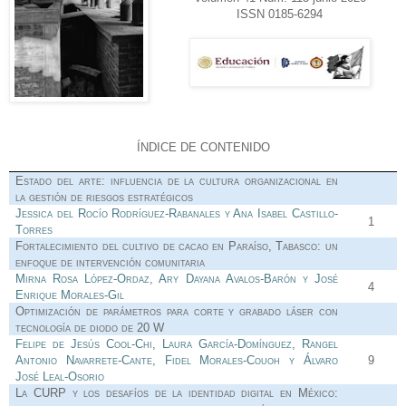
ISSN 0185-6294
ÍNDICE DE CONTENIDO
Estado del arte: influencia de la cultura organizacional en
la gestión de riesgos estratégicos
Jessica del Rocío Rodríguez-Rabanales y Ana Isabel Castillo-
1
Torres
Fortalecimiento del cultivo de cacao en Paraíso, Tabasco: un
enfoque de intervención comunitaria
Mirna Rosa López-Ordaz, Ary Dayana Avalos-Barón y José
4
Enrique Morales-Gil
Optimización de parámetros para corte y grabado láser con
tecnología de diodo de 20 W
Felipe de Jesús Cool-Chi, Laura García-Domínguez, Rangel
Antonio Navarrete-Cante, Fidel Morales-Couoh y Álvaro
9
José Leal-Osorio
La CURP y los desafíos de la identidad digital en México: