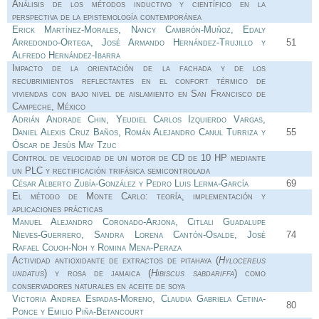
Análisis de los métodos inductivo y científico en la
perspectiva de la epistemología contemporánea
Erick Martínez-Morales, Nancy Cambrón-Muñoz, Edaly
Arredondo-Ortega, José Armando Hernández-Trujillo y
51
Alfredo Hernández-Ibarra
Impacto de la orientación de la fachada y de los
recubrimientos reflectantes en el confort térmico de
viviendas con bajo nivel de aislamiento en San Francisco de
Campeche, México
Adrián Andrade Chin, Yeudiel Carlos Izquierdo Vargas,
Daniel Alexis Cruz Baños, Román Alejandro Canul Turriza y
55
Óscar de Jesús May Tzuc
Control de velocidad de un motor de CD de 10 HP mediante
un PLC y rectificación trifásica semicontrolada
César Alberto Zubía-González y Pedro Luis Lerma-García
69
El método de Monte Carlo: teoría, implementación y
aplicaciones prácticas
Manuel Alejandro Coronado-Arjona, Citlali Guadalupe
Nieves-Guerrero, Sandra Lorena Cantón-Osalde, José
74
Rafael Couoh-Noh y Romina Mena-Peraza
Actividad antioxidante de extractos de pitahaya (
Hylocereus
undatus
) y rosa de jamaica (
Hibiscus sabdariffa
) como
conservadores naturales en aceite de soya
Victoria Andrea Espadas-Moreno, Claudia Gabriela Cetina-
80
Ponce y Emilio Piña-Betancourt