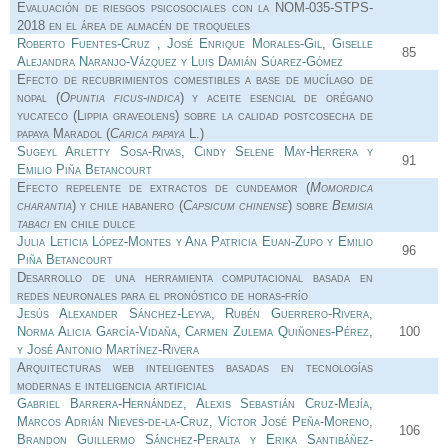
Evaluación de riesgos psicosociales con la NOM-035-STPS-
2018 en el área de almacén de troqueles
Roberto Fuentes-Cruz , José Enrique Morales-Gil, Giselle
85
Alejandra Naranjo-Vázquez y Luis Damián Súarez-Gómez
Efecto de recubrimientos comestibles a base de mucílago de
nopal (
Opuntia ficus
-
indica
) y aceite esencial de orégano
yucateco (Lippia graveolens) sobre la calidad postcosecha de
papaya Maradol (
Carica papaya
L.)
Sugeyl Arletty Sosa-Rivas, Cindy Selene May-Herrera y
91
Emilio Piña Betancourt
Efecto repelente de extractos de cundeamor (
Momordica
charantia
) y chile habanero (
Capsicum chinense
) sobre
Bemisia
tabaci
en chile dulce
Julia Leticia López-Montes y Ana Patricia Euan-Zupo y Emilio
96
Piña Betancourt
Desarrollo de una herramienta computacional basada en
redes neuronales para el pronóstico de horas-frío
Jesús Alexander Sánchez-Leyva, Rubén Guerrero-Rivera,
Norma Alicia García-Vidaña, Carmen Zulema Quiñones-Pérez,
100
y José Antonio Martínez-Rivera
Arquitecturas web inteligentes basadas en tecnologías
modernas e inteligencia artificial
Gabriel Barrera-Hernández, Alexis Sebastián Cruz-Mejía,
Marcos Adrián Nieves-de-la-Cruz, Víctor José Peña-Moreno,
106
Brandon Guillermo Sánchez-Peralta y Erika Santibáñez-