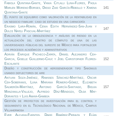
Fabiola Quintana-Gante, Vania Citlalli Luna-Flores, Paola
Marlen Moreno-Borges, Diego Zaid García-Rebollo y Ximena
141
Quintana-Gante
El punto de equilibrio como valoración de la rentabilidad en
un negocio familiar: caso de estudio en una carnicería
Erasmo Lara-Román, Cenia Edith Hernández-San-Juan y
147
Dulce Nayeli Pascual-Martínez
Evaluación de la obsolescencia y análisis de riesgo en la
actualización del centro de cómputo de una de las
universidades públicas del sureste de México para fortalecer
los procesos académicos y administrativos
Adrián Enrique Pacheco-Zapata, Daniel Alejandro Ceh-
Garcia, Giselle Guillermo-Chuc y Joel Christopher Flores-
152
Escalante
Diseño y construcción de aerogenerador tipo Savonius
usando deflectores de aire
Antuan Soza-Jiménez, Ramsses Sánchez-Martínez, Oscar
Ceh-Soberanis, Luna Mariana Romero-Gómez, Elizabeth
Salmerón-Martínez, Antonio García-Santiago, Bielka
157
Manzanilla-Vallejo, Alfredo Díaz-Mendoza, Olga May-
Dorantes y Luis Amaya-Gamboa
Gestión de proyectos de investigación para el control y
seguimiento en el Tecnológico Nacional de México, Campus
Villahermosa
Ever Alcudia-Fuentes, David Ramírez-Peralta y Elías