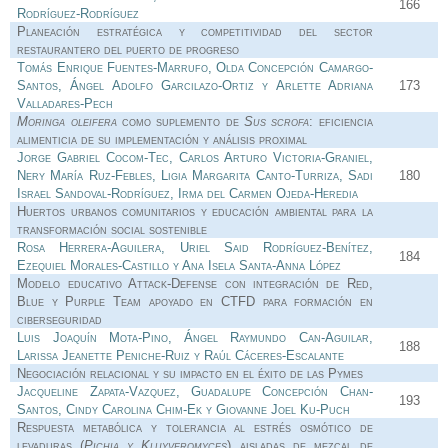
166
Rodríguez-Rodríguez
Planeación estratégica y competitividad del sector
restaurantero del puerto de progreso
Tomás Enrique Fuentes-Marrufo, Olda Concepción Camargo-
Santos, Ángel Adolfo Garcilazo-Ortiz y Arlette Adriana
173
Valladares-Pech
Moringa oleifera
como suplemento de
Sus scrofa
: eficiencia
alimenticia de su implementación y análisis proximal
Jorge Gabriel Cocom-Tec, Carlos Arturo Victoria-Graniel,
Nery María Ruz-Febles, Ligia Margarita Canto-Turriza, Sadi
180
Israel Sandoval-Rodríguez, Irma del Carmen Ojeda-Heredia
Huertos urbanos comunitarios y educación ambiental para la
transformación social sostenible
Rosa Herrera-Aguilera, Uriel Said Rodríguez-Benítez,
184
Ezequiel Morales-Castillo y Ana Isela Santa-Anna López
Modelo educativo Attack-Defense con integración de Red,
Blue y Purple Team apoyado en CTFD para formación en
ciberseguridad
Luis Joaquín Mota-Pino, Ángel Raymundo Can-Aguilar,
188
Larissa Jeanette Peniche-Ruiz y Raúl Cáceres-Escalante
Negociación relacional y su impacto en el éxito de las Pymes
Jacqueline Zapata-Vazquez, Guadalupe Concepción Chan-
193
Santos, Cindy Carolina Chim-Ek y Giovanne Joel Ku-Puch
Respuesta metabólica y tolerancia al estrés osmótico de
levaduras (
Pichia y Kluyveromyces
) aisladas de mezcal de