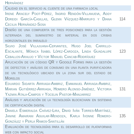
Hernández
Calidad en el servicio al cliente de una farmacia local
Irene Aracely Poot-Pérez, Ingrid Rendón-Villanueva, Addy
Doreidi García-Casillas, Glenn Vázquez-Marrufo y Diana
114
Cecilia Hernández-Sosa
Diseño de una compuerta de tres posiciones para la gestión
alternada del suministro de material en dos cribas
horizontales en paralelo
Silvio José Villajuana-Cervantes, Hugo Joel Carrillo-
Escalante, Mónica Isabel López-Cardoza, Linda Guadalupe
123
Ceballos-Araujo y Víctor Manuel Cancab-Rodríguez
Aplicación de un código QR y Google Forms para la gestión
de defectos y análisis de consumo en una planta purificadora
de un tecnológico ubicado en la zona sur del estado de
Morelos
Eduardo Sidarta Arriaga-Ambriz, Emmanuel Arriaga-Ambriz,
Marian Gutiérrez-Arriaga, Homero Alonso-Jiménez, Victoria
131
Yazmin Atala-Campos y Yocelin Pastor-Manjarrez
Análisis y aplicación de la tecnología blockchain en sistemas
de certificación digital
Daniela Esmeralda Chávez-Lira, David Iván Torres-Martínez,
Janine Amairani Aguilar-Mendoza, Karla Ivonne Romero-
135
González y Perla Ramos-Santillán
Evaluación de tecnologías para el desarrollo de plataformas
web con impacto social