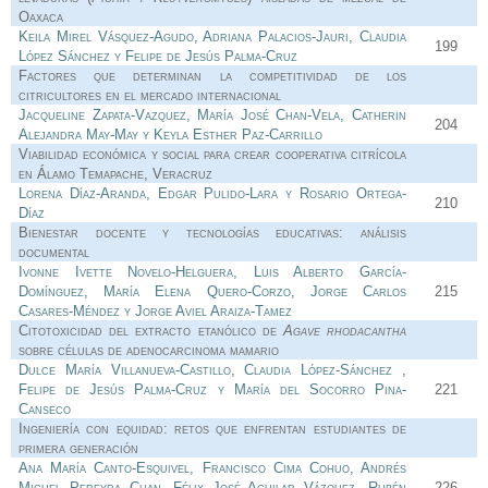
Oaxaca
Keila Mirel Vásquez-Agudo, Adriana Palacios-Jauri, Claudia
199
López Sánchez y Felipe de Jesús Palma-Cruz
Factores que determinan la competitividad de los
citricultores en el mercado internacional
Jacqueline Zapata-Vazquez, María José Chan-Vela, Catherin
204
Alejandra May-May y Keyla Esther Paz-Carrillo
Viabilidad económica y social para crear cooperativa citrícola
en Álamo Temapache, Veracruz
Lorena Díaz-Aranda, Edgar Pulido-Lara y Rosario Ortega-
210
Díaz
Bienestar docente y tecnologías educativas: análisis
documental
Ivonne Ivette Novelo-Helguera, Luis Alberto García-
Domínguez, María Elena Quero-Corzo, Jorge Carlos
215
Casares-Méndez y Jorge Aviel Araiza-Tamez
Citotoxicidad del extracto etanólico de
Agave rhodacantha
sobre células de adenocarcinoma mamario
Dulce María Villanueva-Castillo, Claudia López-Sánchez ,
Felipe de Jesús Palma-Cruz y María del Socorro Pina-
221
Canseco
Ingeniería con equidad: retos que enfrentan estudiantes de
primera generación
Ana María Canto-Esquivel, Francisco Cima Cohuo, Andrés
Miguel Pereyra Chan, Félix José Aguilar Vázquez, Rubén
226