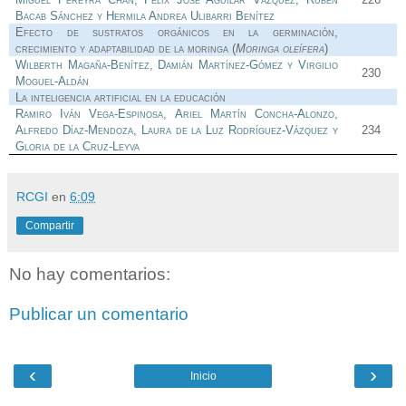
Bacab Sánchez y Hermila Andrea Ulibarri Benítez
Efecto de sustratos orgánicos en la germinación,
crecimiento y adaptabilidad de la moringa (
Moringa oleífera
)
Wilberth Magaña-Benítez, Damián Martínez-Gómez y Virgilio
230
Moguel-Aldán
La inteligencia artificial en la educación
Ramiro Iván Vega-Espinosa, Ariel Martín Concha-Alonzo,
Alfredo Díaz-Mendoza, Laura de la Luz Rodríguez-Vázquez y
234
Gloria de la Cruz-Leyva
RCGI
en
6:09
Compartir
No hay comentarios:
Publicar un comentario
‹
›
Inicio