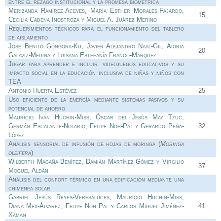
entre el rezago institucional y la promesa biométrica
Merizanda Ramírez-Aceves, María Esther Morales-Fajardo,
15
Cecilia Cadena-Inostroza y Miguel A. Juárez Merino
Requerimientos técnicos para el funcionamiento del tablero
de aislamiento
José Benito Góngora-Ku, Javier Alejandro Naal-Gil, Aioria
20
Galaviz-Medina y Luisana Estefanía Franco-Márquez
Jugar para aprender e incluir: videojuegos educativos y su
impacto social en la educación inclusiva de niñas y niños con
TEA
Antonio Huerta-Estévez
25
Uso eficiente de la energía mediante sistemas pasivos y su
potencial de ahorro
Mauricio Iván Huchin-Miss, Óscar del Jesús May Tzuc,
Germán Escalante-Notario, Felipe Noh-Pat y Gerardo Peña-
32
López
Análisis sensorial de infusión de hojas de moringa (
Moringa
oleifera
)
Wilberth Magaña-Benítez, Damián Martínez-Gómez y Virgilio
37
Moguel-Aldán
Análisis del confort térmico en una edificación mediante una
chimenea solar
Gabriel Jesús Reyes-Veresaluces, Mauricio Huchin-Miss,
Diana Mex-Álvarez, Felipe Noh Pat y Carlos Miguel Jiménez-
41
Xaman