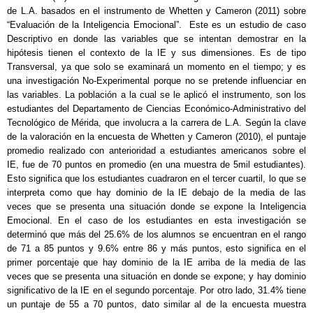
de L.A. basados en el instrumento de Whetten y Cameron (2011) sobre
“Evaluación de la Inteligencia Emocional”.
Este es un estudio de caso
Descriptivo en donde las variables que se intentan demostrar en la
hipótesis tienen el contexto de la IE y sus dimensiones. Es de tipo
Transversal, ya que solo se examinará un momento en el tiempo; y es
una investigación No-Experimental porque no se pretende influenciar en
las variables. La población a la cual se le aplicó el instrumento, son los
estudiantes del Departamento de Ciencias Económico-Administrativo del
Tecnológico de Mérida, que involucra a la carrera de L.A. Según la clave
de la valoración en la encuesta de Whetten y Cameron (2010), el puntaje
promedio realizado con anterioridad a estudiantes americanos sobre el
IE, fue de 70 puntos en promedio (en una muestra de 5mil estudiantes).
Esto significa que los estudiantes cuadraron en el tercer cuartil, lo que se
interpreta como que hay dominio de la IE debajo de la media de las
veces que se presenta una situación donde se expone la Inteligencia
Emocional. En el caso de los estudiantes en esta investigación se
determinó que más del 25.6% de los alumnos se encuentran en el rango
de 71 a 85 puntos y 9.6% entre 86 y más puntos, esto significa en el
primer porcentaje que hay dominio de la IE arriba de la media de las
veces que se presenta una situación en donde se expone; y hay dominio
significativo de la IE en el segundo porcentaje. Por otro lado, 31.4% tiene
un puntaje de 55 a 70 puntos, dato similar al de la encuesta muestra