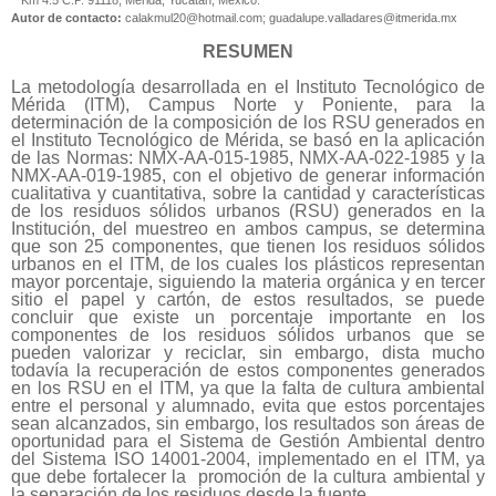
Km 4.5 C.P. 91118, Mérida, Yucatán, México.
Autor de contacto:
calakmul20@hotmail.com; guadalupe.valladares@itmerida.mx
RESUMEN
La metodología desarrollada en el Instituto Tecnológico de
Mérida (ITM), Campus Norte y Poniente, para la
determinación de la composición de los RSU generados en
el Instituto Tecnológico de Mérida, se basó en la aplicación
de las Normas: NMX-AA-015-1985, NMX-AA-022-1985 y la
NMX-AA-019-1985, con el objetivo de generar información
cualitativa y cuantitativa, sobre la cantidad y características
de los residuos sólidos urbanos (RSU) generados en la
Institución, del muestreo en ambos campus, se determina
que son 25 componentes, que tienen los residuos sólidos
urbanos en el ITM, de los cuales los plásticos representan
mayor porcentaje, siguiendo la materia orgánica y en tercer
sitio el papel y cartón, de estos resultados, se puede
concluir que existe un porcentaje importante en los
componentes de los residuos sólidos urbanos que se
pueden valorizar y reciclar, sin embargo, dista mucho
todavía la recuperación de estos componentes generados
en los RSU en el ITM, ya que la falta de cultura ambiental
entre el personal y alumnado, evita que estos porcentajes
sean alcanzados, sin embargo, los resultados son áreas de
oportunidad para el Sistema de Gestión Ambiental dentro
del Sistema ISO 14001-2004, implementado en el ITM, ya
que debe fortalecer la
promoción de la cultura ambiental y
la separación de los residuos desde la fuente.