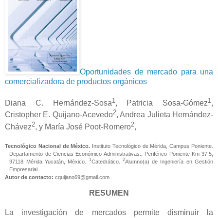
Oportunidades de mercado para una
comercializadora de productos orgánicos
1
1
Diana C. Hernández-Sosa
, Patricia Sosa-Gómez
,
2
Cristopher E. Quijano-Acevedo
,
Andrea Julieta Hernández-
2
2
Chávez
, y María José Poot-Romero
,
Tecnológico Nacional de México.
Instituto Tecnológico de Mérida, Campus Poniente.
Departamento de Ciencias Económico-Administrativas., Periférico Poniente Km 37.5,
1
2
97118 Mérida Yucatán, México.
Catedrático.
Alumno(a) de Ingeniería en Gestión
Empresarial.
Autor de contacto:
cquijano69@gmail.com
RESUMEN
La investigación de mercados permite disminuir la