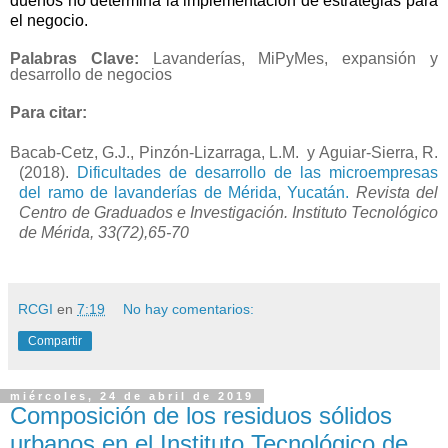
dueños no determina la implementación de estrategias para
el negocio.
Palabras Clave:
Lavanderías, MiPyMes, expansión y
desarrollo de negocios
Para citar:
Bacab-Cetz, G.J., Pinzón-Lizarraga, L.M.
y Aguiar-Sierra, R.
(2018).
Dificultades de desarrollo de las microempresas
del ramo de lavanderías de Mérida, Yucatán.
Revista del
Centro de Graduados e Investigación. Instituto Tecnológico
de Mérida, 33(72),65-70
RCGI
en
7:19
No hay comentarios:
Compartir
miércoles, 24 de abril de 2019
Composición de los residuos sólidos
urbanos en el Instituto Tecnológico de