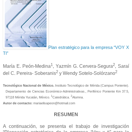
Plan estratégico para la empresa “VOY X
TI”
1
2
María E. Peón-Medina
, Yazmín G. Cervera-Segura
, Saraí
2
2
del C. Pereira- Soberanis
y Wendy Sotelo-Solórzano
Tecnológico Nacional de México.
Instituto Tecnológico de Mérida (Campus Poniente).
Departamento de Ciencias Económico-Administrativas., Periférico Poniente Km 37.5,
1
2
97118 Mérida Yucatán, México.
Catedrática.
Alumna.
Autor de contacto:
mariaelisapeon@hotmail.com
RESUMEN
A continuación, se presenta el trabajo de investigación