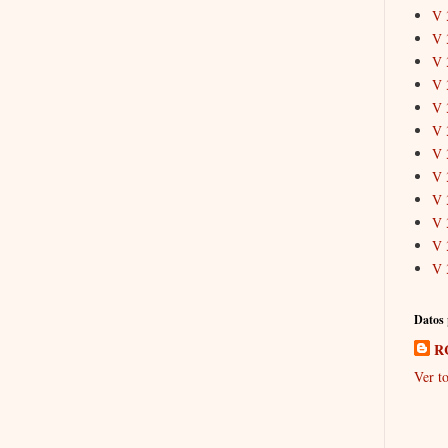
V 
V 
V 
V 
V 
V 
V 
V 
V 
V 
V 
V 
Datos 
R
Ver to