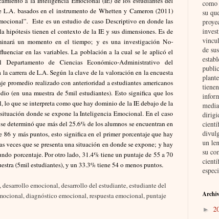
camiento a la Inteligencia Emocional (IE) de los estudiantes del
como i
de L.A. basados en el instrumento de Whetten y Cameron (2011)
su qu
Emocional”.
Este es un estudio de caso Descriptivo en donde las
proye
invest
la hipótesis tienen el contexto de la IE y sus dimensiones. Es de
vincul
aminará un momento en el tiempo; y es una investigación No-
de su
uenciar en las variables. La población a la cual se le aplicó el
establ
el Departamento de Ciencias Económico-Administrativo del
public
la carrera de L.A. Según la clave de la valoración en la encuesta
plante
je promedio realizado con anterioridad a estudiantes americanos
tienen
dio (en una muestra de 5mil estudiantes). Esto significa que los
inform
il, lo que se interpreta como que hay dominio de la IE debajo de la
media
 situación donde se expone la Inteligencia Emocional. En el caso
dirig
n se determinó que más del 25.6% de los alumnos se encuentran en
cient
divul
 86 y más puntos, esto significa en el primer porcentaje que hay
un len
las veces que se presenta una situación en donde se expone; y hay
su co
gundo porcentaje. Por otro lado, 31.4% tiene un puntaje de 55 a 70
cientí
uestra (5mil estudiantes), y un 33.3% tiene 54 o menos puntos.
especi
 desarrollo emocional, desarrollo del estudiante, estudiante del
Archiv
mocional, diagnóstico emocional, respuesta emocional, puntaje
2
►