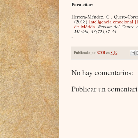
Para citar:
Herrera-Méndez, C., Quero-Corz
(2018)
Inteligencia emocional [
de Mérida.
Revista del Centro 
Mérida, 33(72),37-44
-
Publicado por
RCGI
en
8:19
No hay comentarios:
Publicar un comentar