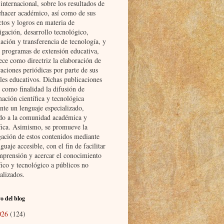
nternacional, sobre los resultados de
ehacer académico, así como de sus
ctos y logros en materia de
igación, desarrollo tecnológico,
ación y transferencia de tecnología, y
s programas de extensión educativa,
ece como directriz la elaboración de
aciones periódicas por parte de sus
les educativos. Dichas publicaciones
 como finalidad la difusión de
ación científica y tecnológica
nte un lenguaje especializado,
ido a la comunidad académica y
ífica. Asimismo, se promueve la
gación de estos contenidos mediante
guaje accesible, con el fin de facilitar
mprensión y acercar el conocimiento
fico y tecnológico a públicos no
alizados.
o del blog
026
(124)