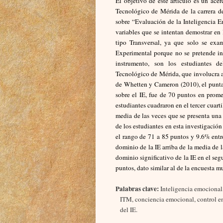
El objetivo de este artículo es un acer
Tecnológico de Mérida de la carrera 
sobre “Evaluación de la Inteligencia 
variables que se intentan demostrar en 
tipo Transversal, ya que solo se ex
Experimental porque no se pretende infl
instrumento, son los estudiantes d
Tecnológico de Mérida, que involucra a 
de Whetten y Cameron (2010), el punta
sobre el IE, fue de 70 puntos en prome
estudiantes cuadraron en el tercer cuart
media de las veces que se presenta una
de los estudiantes en esta investigació
el rango de 71 a 85 puntos y 9.6% entre
dominio de la IE arriba de la media de 
dominio significativo de la IE en el se
puntos, dato similar al de la encuesta m
Palabras clave:
Inteligencia emocional,
ITM, conciencia emocional, control e
del IE.