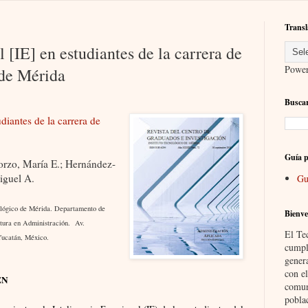
Transl
 [IE] en estudiantes de la carrera de
Powe
 de Mérida
Buscar
diantes de la carrera de
Guía p
rzo, María E.; Hernández-
iguel A.
Gu
nológico de Mérida. Departamento de
Bienve
tura en Administración.
Av.
El Te
Yucatán, México.
cumpl
gener
con el
EN
comun
pobla