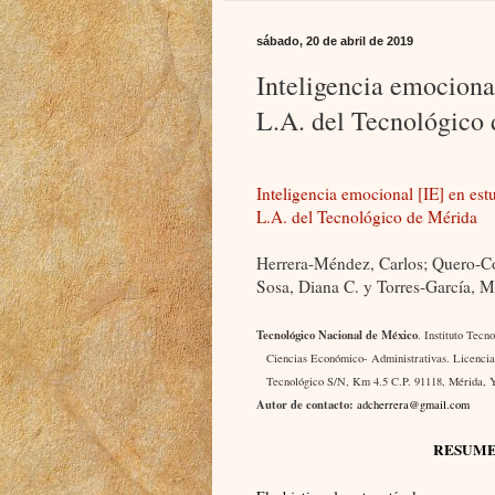
sábado, 20 de abril de 2019
Inteligencia emocional
L.A. del Tecnológico
Inteligencia emocional [IE] en estu
L.A. del Tecnológico de Mérida
Herrera-Méndez, Carlos; Quero-Co
Sosa, Diana C. y Torres-García, M
Tecnológico Nacional de México
. Instituto Tec
Ciencias Económico- Administrativas. Licencia
Tecnológico S/N, Km 4.5 C.P. 91118, Mérida, 
Autor de contacto:
adcherrera@gmail.com
RESUM