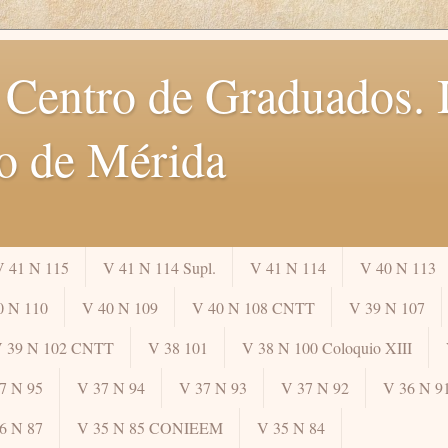
 Centro de Graduados. I
o de Mérida
V 41 N 115
V 41 N 114 Supl.
V 41 N 114
V 40 N 113
0 N 110
V 40 N 109
V 40 N 108 CNTT
V 39 N 107
 39 N 102 CNTT
V 38 101
V 38 N 100 Coloquio XIII
7 N 95
V 37 N 94
V 37 N 93
V 37 N 92
V 36 N 9
6 N 87
V 35 N 85 CONIEEM
V 35 N 84