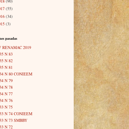
018
(90)
017
(55)
016
(34)
015
(3)
nes pasadas
V RENAMAC 2019
35 N 83
35 N 82
35 N 81
34 N 80 CONIEEM
34 N 79
34 N 78
34 N 77
34 N 76
33 N 75
33 N 74 CONIEEM
33 N 73 SMBBY
33 N 72