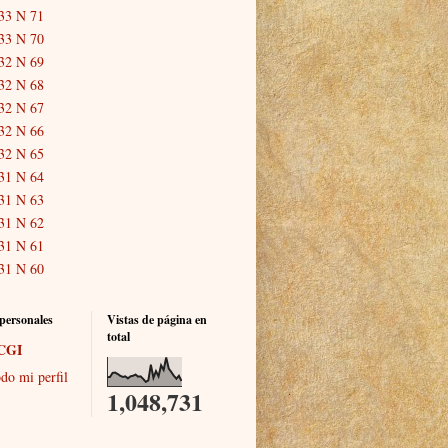
33 N 71
33 N 70
32 N 69
32 N 68
32 N 67
32 N 66
32 N 65
31 N 64
31 N 63
31 N 62
31 N 61
31 N 60
personales
Vistas de página en
total
CGI
do mi perfil
1,048,731