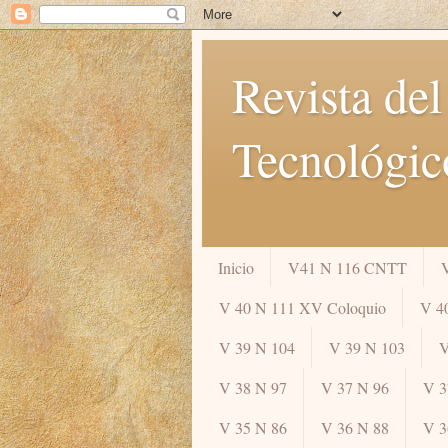
Revista del
Tecnológic
Inicio
V41 N 116 CNTT
V 40 N 111 XV Coloquio
V 4
V 39 N 104
V 39 N 103
V
V 38 N 97
V 37 N 96
V 3
V 35 N 86
V 36 N 88
V 3