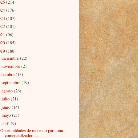
025
(214)
024
(176)
023
(107)
022
(101)
021
(96)
020
(185)
019
(180)
diciembre
(22)
►
noviembre
(21)
►
octubre
(13)
►
septiembre
(19)
►
agosto
(26)
►
julio
(21)
►
junio
(14)
►
mayo
(21)
►
abril
(9)
▼
Oportunidades de mercado para una
comercializadora...