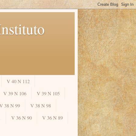
nstituto
V 40 N 112
V 39 N 106
V 39 N 105
V 38 N 99
V 38 N 98
1
V 36 N 90
V 36 N 89