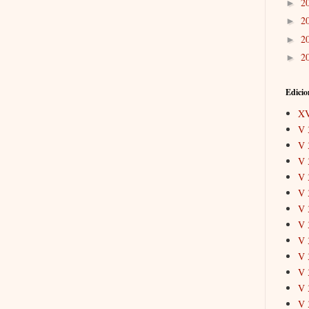
2
►
2
►
2
►
2
►
Edicio
X
V 
V 
V 
V 
V 
V 
V 
V 
V 
V 
V 
V 