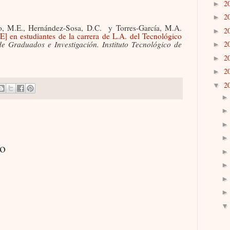
2
►
2
►
o, M.E., Hernández-Sosa, D.C.
y Torres-García, M.A.
2
►
IE] en estudiantes de la carrera de L.A. del Tecnológico
de Graduados e Investigación. Instituto Tecnológico de
2
►
2
►
2
►
2
▼
io