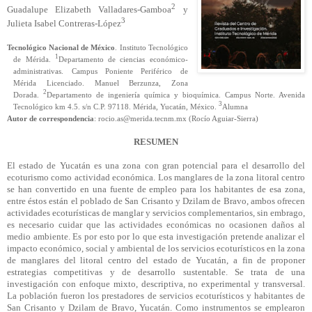
2
Guadalupe Elizabeth Valladares-Gamboa
y
3
Julieta Isabel Contreras-López
Tecnológico Nacional de México
. Instituto Tecnológico
1
de Mérida.
Departamento de ciencias económico-
administrativas. Campus Poniente Periférico de
Mérida Licenciado. Manuel Berzunza, Zona
2
Dorada.
Departamento de ingeniería química y bioquímica. Campus Norte. Avenida
3
Tecnológico km 4.5. s/n C.P. 97118. Mérida, Yucatán, México.
Alumna
Autor de correspondencia
: rocio.as@merida.tecnm.mx (Rocío Aguiar-Sierra)
RESUMEN
El estado de Yucatán es una zona con gran potencial para el desarrollo del
ecoturismo como actividad económica. Los manglares de la zona litoral centro
se han convertido en una fuente de empleo para los habitantes de esa zona,
entre éstos están el poblado de San Crisanto y Dzilam de Bravo, ambos ofrecen
actividades ecoturísticas de manglar y servicios complementarios, sin embrago,
es necesario cuidar que las actividades económicas no ocasionen daños al
medio ambiente. Es por esto por lo que esta investigación pretende analizar el
impacto económico, social y ambiental de los servicios ecoturísticos en la zona
de manglares del litoral centro del estado de Yucatán, a fin de proponer
estrategias competitivas y de desarrollo sustentable. Se trata de una
investigación con enfoque mixto, descriptiva, no experimental y transversal.
La población fueron los prestadores de servicios ecoturísticos y habitantes de
San Crisanto y Dzilam de Bravo, Yucatán. Como instrumentos se emplearon