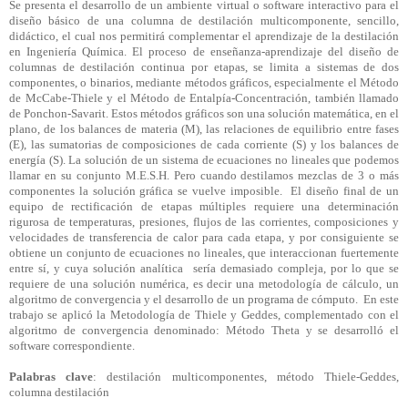
Se presenta el desarrollo de un ambiente virtual o software interactivo para el
diseño básico de una columna de destilación multicomponente, sencillo,
didáctico, el cual nos permitirá complementar el aprendizaje de la destilación
en Ingeniería Química. El proceso de enseñanza-aprendizaje del diseño de
columnas de destilación continua por etapas, se limita a sistemas de dos
componentes, o binarios, mediante métodos gráficos, especialmente el Método
de McCabe-Thiele y el Método de Entalpía-Concentración, también llamado
de
Ponchon-Savarit
. Estos métodos gráficos son una solución matemática, en el
plano, de los balances de materia (M), las relaciones de equilibrio entre fases
(E), las sumatorias de composiciones de cada corriente (S) y los balances de
energía (S). La solución de un sistema de ecuaciones no lineales que podemos
llamar en su conjunto M.E.S.H. Pero cuando destilamos mezclas de 3 o más
componentes la solución gráfica se vuelve imposible. El diseño final de un
equipo de rectificación de etapas múltiples requiere una determinación
rigurosa de temperaturas, presiones, flujos de las corrientes, composiciones y
velocidades de transferencia de calor para cada etapa, y por consiguiente se
obtiene un conjunto de ecuaciones no lineales, que interaccionan fuertemente
entre sí, y cuya solución analítica sería demasiado compleja, por lo que se
requiere de una solución numérica, es decir una metodología de cálculo, un
algoritmo de convergencia y el desarrollo de un programa de cómputo. En este
trabajo se aplicó la Metodología de Thiele y
Geddes
, complementado con el
algoritmo de convergencia denominado: Método Theta y se desarrolló el
software correspondiente.
Palabras clave
: destilación multicomponentes, método Thiele-
Geddes
,
columna destilación