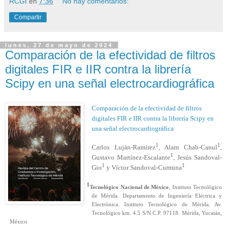
RCGI
en
7:36
No hay comentarios:
Compartir
lunes, 27 de mayo de 2024
Comparación de la efectividad de filtros
digitales FIR e IIR contra la librería
Scipy en una señal electrocardiográfica
Comparación de la efectividad de filtros
digitales FIR e IIR contra la librería Scipy en
una señal electrocardiográfica
1
1
Carlos Luján-Ramírez
, Alam Chab-Canul
,
1
Gustavo Martínez-Escalante
, Jesús Sandoval-
1
1
Gio
y Víctor Sandoval-Curmina
1
Tecnológico Nacional de México
, Instituto Tecnológico
de Mérida. Departamento de Ingeniería Eléctrica y
Electrónica. Instituto Tecnológico de Mérida. Av.
Tecnológico km. 4.5 S/N C.P. 97118. Mérida, Yucatán,
México