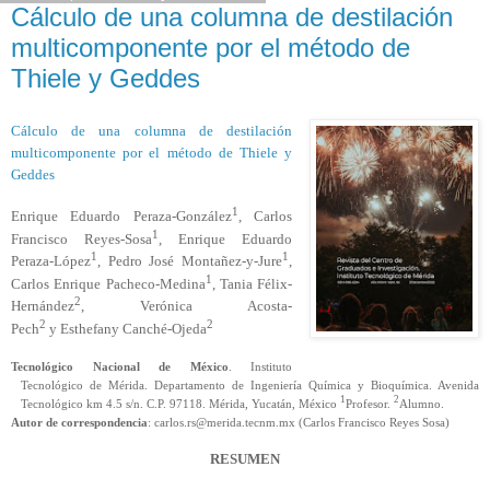
Cálculo de una columna de destilación
multicomponente por el método de
Thiele y Geddes
Cálculo de una columna de destilación
multicomponente por el método de Thiele y
Geddes
1
Enrique Eduardo Peraza-González
, Carlos
1
Francisco Reyes-Sosa
, Enrique Eduardo
1
1
Peraza-López
, Pedro José Montañez-y-Jure
,
1
Carlos Enrique Pacheco-Medina
, Tania Félix-
2
Hernández
, Verónica Acosta-
2
2
Pech
y
Esthefany
Canché-Ojeda
Tecnológico Nacional de México
. Instituto
Tecnológico de Mérida. Departamento de Ingeniería Química y Bioquímica. Avenida
1
2
Tecnológico km 4.5 s/n. C.P. 97118. Mérida, Yucatán, México
Profesor.
Alumno.
Autor de correspondencia
: carlos.rs@merida.tecnm.mx (Carlos Francisco Reyes Sosa)
RESUMEN