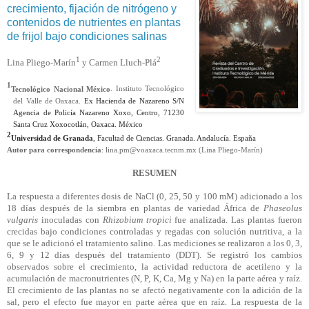
crecimiento, fijación de nitrógeno y
contenidos de nutrientes en plantas
de frijol bajo condiciones salinas
1
2
Lina Pliego-Marín
y Carmen Lluch-Plá
1
Tecnológico Nacional México
. Instituto Tecnológico
del Valle de Oaxaca.
Ex Hacienda de Nazareno S/N
Agencia de Policía Nazareno
Xoxo
, Centro, 71230
Santa Cruz Xoxocotlán, Oaxaca. México
2
Universidad de Granada
, Facultad de Ciencias. Granada. Andalucía. España
Autor para correspondencia
: lina.pm@voaxaca.tecnm.mx (Lina Pliego-Marín)
RESUMEN
La respuesta a diferentes dosis de NaCl (0, 25, 50 y 100
mM
) adicionado a los
18 días después de la siembra en plantas de variedad África de
Phaseolus
vulgaris
inoculadas con
Rhizobium tropici
fue analizada. Las plantas fueron
crecidas bajo condiciones controladas y regadas con solución nutritiva, a la
que se le adicionó el tratamiento salino. Las mediciones se realizaron a los 0, 3,
6, 9 y 12 días después del tratamiento (DDT). Se registró los cambios
observados sobre el crecimiento, la actividad reductora de acetileno y la
acumulación de macronutrientes (N, P, K, Ca, Mg y
Na
) en la parte aérea y raíz.
El crecimiento de las plantas no se afectó negativamente con la adición de la
sal, pero el efecto fue mayor en parte aérea que en raíz. La respuesta de la