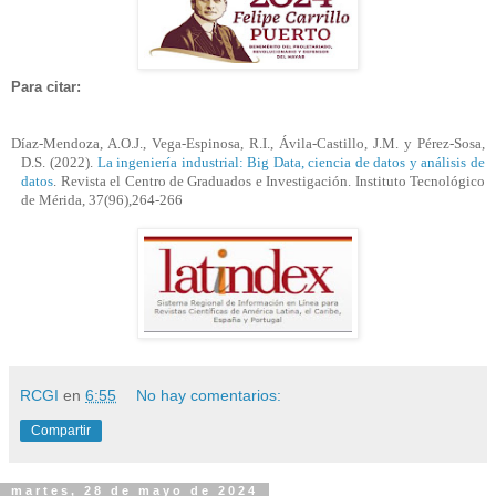
Para citar:
Díaz-Mendoza, A.O.J., Vega-Espinosa, R.I., Ávila-Castillo, J.M. y Pérez-Sosa
,
D.S.
(2022).
La ingeniería industrial: Big Data, ciencia de datos y análisis de
datos
. Revista el Centro de Graduados e Investigación. Instituto Tecnológico
de Mérida, 37(96),264-266
RCGI
en
6:55
No hay comentarios:
Compartir
martes, 28 de mayo de 2024