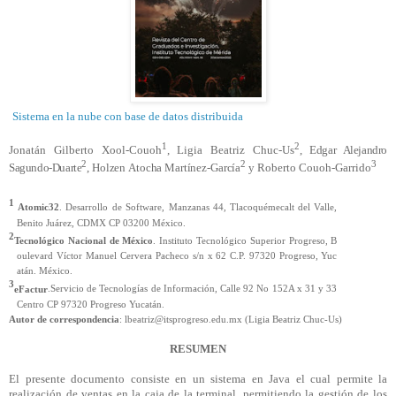
Sistema en la nube con base de datos distribuida
1
2
Jonatán Gilberto Xool-Couoh
,
Ligia Beatriz Chuc-Us
, Edgar Alejandro
2
2
3
Sagundo-Duarte
,
Holzen
Atocha Martínez-García
y
Roberto Couoh-Garrido
1
Atomic32
. Desarrollo de Software,
Manzanas 44,
Tlacoquémecalt
del Valle,
Benito Juárez, CDMX CP 03200 México.
2
Tecnológico
Nacional
de
México
.
Instituto
Tecnológico
Superior
Progreso,
B
oulevard
Víctor
Manuel
Cervera
Pacheco
s/n
x
62
C.P.
97320
Progreso,
Yuc
atán.
México.
3
eFactur
.Servicio de Tecnologías de Información, Calle 92 No 152A x 31 y 33
Centro CP 97320 Progreso Yucatán.
Autor de correspondencia
: lbeatriz@itsprogreso.edu.mx (Ligia Beatriz Chuc-
Us
)
RESUMEN
El presente documento consiste en un sistema en Java el cual permite la
realización de ventas en la caja de la terminal, permitiendo la gestión de los