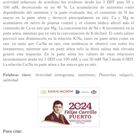
actividad reductora de acetileno fue evidente desde los 3 DDT para 50 y
100
mM
, decreciendo en un 40 %. La acumulación de nutrientes varió
dependiendo del nutriente y la parte evaluada. Así, el contenido de N fue
mayor en la parte aérea y decreció principalmente en raíz. Ca y Mg se
acumularon en raíces de plantas control y el cloruro sódico afectó más el
contenido de Ca en raíz que Mg. La concentración de
Na
y K incrementó en la
parte aérea, mientras que en raíz la concentración de K declinó. El estrés salino
provocó una disminución en la relación K/
Na
, tanto en parte aérea como en
raíz, en tanto que Ca/
Na
en raíz, esta tendencia se observó con todos los
tratamientos, mientras que en parte aérea solo la dosis salina más elevada
generó esta respuesta. En la parte aérea los valores de estas relaciones
incrementaron desde los 3 DDT con 100
mM
, y con 50
mM
NaCl desde 6 DDT.
La relación Ca/
Na
en parte aérea y fue mayor que en raíz.
Palabras
clave
: Actividad nitrogenasa, nutrientes,
Phaseolus vulgaris
,
salinidad
Para citar: