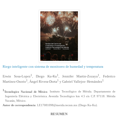
Riego inteligente con sistema de monitoreo de humedad y temperatura
1
1
1
Erwin Sosa-Lopez
, Diego Ku-Ku
, Jennifer Martin-Zozaya
, Federico
1
1
1
Martínez-Osorio
, Ángel Rivera-Dorta
y Gabriel Vallejos- Hernández
1
Tecnologico Nacional de México
. Instituto Tecnológico de Mérida. Departamento de
Ingeniería Eléctrica y Electrónica. Avenida Tecnológico km 4.5 s/n C.P. 97118. Mérida
Yucatán, México.
Autor de correspondencia
: LE17081098@merida.tecnm.mx (Diego
Ku-Ku
).
RESUMEN