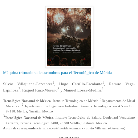
Máquina trituradora de escombros para el Tecnológico de Mérida
1
1
Silvio Villajuana-Cervantes
, Hugo Carrillo-Escalante
, Ramiro Vega-
2
3
2
Espinoza
, Raquel Ruiz-Moreno
y Manuel Loeza-Medina
1
Tecnológico Nacional de México
. Instituto Tecnológico de Mérida.
Departamento de Metal
2
Mecánica.
Departamento de Ingeniería Industrial. Avenida Tecnológico km 4.5 s/n C.P.
97118. Mérida, Yucatán, México
3
Tecnológico Nacional de México
. Instituto Tecnológico de Saltillo. Boulevard Venustiano
Carranza, Privada Tecnológico 2400, 25280 Saltillo, Coahuila. México
Autor de correspondencia
: silvio.vc@merida.tecnm.mx (Silvio
Villajuana
-Cervantes)