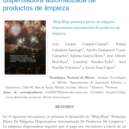
productos de limpieza
Blup
Blup
prototipo piloto de máquina
dispensadora automatizada de productos de
limpieza
1
José Gaspar Caamal-Caamal
, Rafael
1
Caballero-Santiago
, Adolfo Emmanuel Coral-
1
1
Camacho
, Sabrina García-Denis
, José Alfredo
1
1
Hoil-Roa
, Cristóbal Paredes-Tufts
, Azul
1
2
Portilla-Tolentino
y Erwin Sosa-López
Tecnológico Nacional de México
. Instituto Tecnológico
de Mérida. Departamento de Ingeniería Eléctrica y
1
2
Electrónica. Calle 60, Plan de Ayala, Mérida, Yucatán. México.
Alumnos.
Profesor.
Autor de correspondencia
: le18080790@merida.tecnm.mx (Cristóbal Paredes-
Tufts
),
erwin.sl@merida.tecnm.mx (Erwin Sosa-López)
RESUMEN
En el siguiente documento, se presenta el desarrollo de “
Blup
Blup
” Prototipo
Piloto De Máquina Dispensadora Automatizada De Productos De Limpieza”.
La máquina dispensadora requiere que el pago sea electrónico a través de un