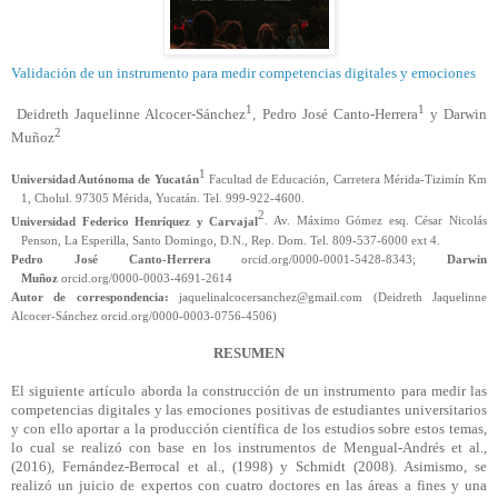
Validación de un instrumento para medir competencias digitales y emociones
1
1
Deidreth Jaquelinne Alcocer-Sánchez
, Pedro José Canto-Herrera
y Darwin
2
Muñoz
1
Universidad Autónoma de Yucatán
Facultad de Educación, Carretera Mérida-Tizimín Km
1, Cholul. 97305 Mérida, Yucatán. Tel. 999-922-4600.
2
Universidad Federico Henríquez y Carvajal
. Av. Máximo Gómez esq. César Nicolás
Penson, La Esperilla, Santo Domingo, D.N., Rep. Dom. Tel. 809-537-6000 ext 4.
Pedro José Canto-Herrera
orcid.org/0000-0001-5428-8343;
Darwin
Muñoz
orcid.org/0000-0003-4691-2614
Autor de correspondencia:
jaquelinalcocersanchez@gmail.com
(Deidreth Jaquelinne
Alcocer-Sánchez orcid.org/0000-0003-0756-4506)
RESUMEN
El siguiente artículo aborda la construcción de un instrumento para medir las
competencias digitales y las emociones positivas de estudiantes universitarios
y con ello aportar a la producción científica de los estudios sobre estos temas,
lo cual se realizó con base en los instrumentos de Mengual-Andrés et al.,
(2016), Fernández-Berrocal et al., (1998) y Schmidt (2008). Asimismo, se
realizó un juicio de expertos con cuatro doctores en las áreas a fines y una