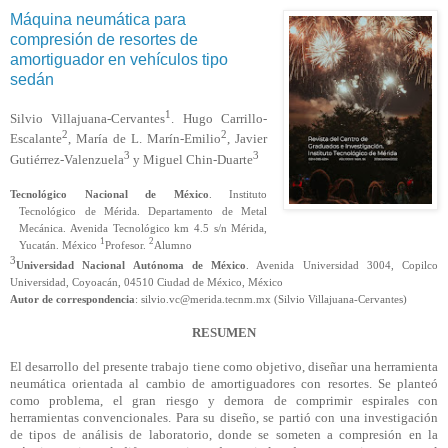
Máquina neumática para
compresión de resortes de
amortiguador en vehículos tipo
sedán
1
Silvio Villajuana-Cervantes
. Hugo Carrillo-
2
2
Escalante
, María de L. Marín-Emilio
, Javier
3
3
Gutiérrez-Valenzuela
y Miguel Chin-Duarte
Tecnológico Nacional de México
. Instituto
Tecnológico de Mérida. Departamento de Metal
Mecánica. Avenida Tecnológico km 4.5 s/n Mérida,
1
2
Yucatán. México
Profesor.
Alumno
3
Universidad Nacional Autónoma de México
. Avenida Universidad 3004, Copilco
Universidad, Coyoacán, 04510 Ciudad de México, México
Autor de correspondencia
: silvio.vc@merida.tecnm.mx (Silvio
Villajuana
-Cervantes)
RESUMEN
El desarrollo del presente trabajo tiene como objetivo, diseñar una herramienta
neumática orientada al cambio de amortiguadores con resortes. Se planteó
como problema, el gran riesgo y demora de comprimir espirales con
herramientas convencionales. Para su diseño, se partió con una investigación
de tipos de análisis de laboratorio, donde se someten a compresión en la