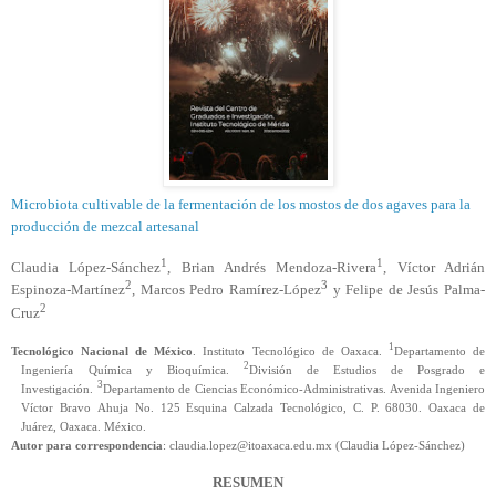
Microbiota cultivable de la fermentación de los mostos de dos agaves para la
producción de mezcal artesanal
1
1
Claudia López-Sánchez
, Brian Andrés Mendoza-Rivera
, Víctor Adrián
2
3
Espinoza-Martínez
, Marcos Pedro Ramírez-López
y Felipe de Jesús Palma-
2
Cruz
1
Tecnológico Nacional de México
.
Instituto Tecnológico de Oaxaca.
Departamento de
2
Ingeniería Química y Bioquímica.
División de Estudios de Posgrado e
3
Investigación.
Departamento de Ciencias Económico-Administrativas. Avenida Ingeniero
Víctor Bravo
Ahuja
No. 125 Esquina Calzada Tecnológico, C. P. 68030. Oaxaca de
Juárez, Oaxaca. México.
Autor para correspondencia
: claudia.lopez@itoaxaca.edu.mx (Claudia López-Sánchez)
RESUMEN