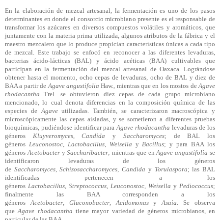
En la elaboración de mezcal artesanal, la fermentación es uno de los pasos
determinantes en donde el consorcio microbiano presente es el responsable de
transformar los azúcares en diversos compuestos volátiles y aromáticos, que
juntamente con la materia prima utilizada, algunos atributos de la fábrica y el
maestro mezcalero que lo produce propician características únicas a cada tipo
de mezcal. Este trabajo se enfocó en reconocer a las diferentes levaduras,
bacterias ácido-lácticas (BAL) y ácido acéticas (BAA) cultivables que
participan en la fermentación del mezcal artesanal de Oaxaca. Lográndose
obtener hasta el momento, ocho cepas de levaduras, ocho de BAL y diez de
BAA a partir de
Agave angustifolia
Haw
., mientras que en los mostos de
Agave
rhodacantha
Trel
. se obtuvieron diez cepas de cada grupo microbiano
mencionado, lo cual denota diferencias en la composición química de las
especies de
Agave
utilizadas. También, se caracterizaron macroscópica y
microscópicamente las cepas aisladas, y se sometieron a diferentes pruebas
bioquímicas, pudiéndose identificar para
Agave rhodacantha
levaduras de los
géneros
Kluyveromyces
,
Candida
y
Saccharomyces
; de
BAL los
géneros
Leuconostoc
,
Lactobacillus
,
Weisella
y
Bacillus
; y para BAA los
géneros
Acetobacter
y
Saccharibacter
; mientras que en
Agave angustifolia
se
identificaron levaduras de los géneros
de
Saccharomyces
,
Schizosaccharomyces
,
Candida
y
Torulaspora
; las BAL
identificadas pertenecen a los
géneros
Lactobacillus
,
Streptococcus
,
Leuconostoc
,
Weisella
y
Pediococcus
;
finalmente las BAA corresponden a los
géneros
Acetobacter
,
Gluconobacter
,
Acidomonas
y
Asaia
. Se observa
que
Agave rhodacantha
tiene mayor variedad de géneros microbianos, en
particular de las BAA.