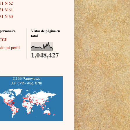
31 N 62
31 N 61
31 N 60
personales
Vistas de página en
total
CGI
do mi perfil
1,048,427
s
2,155 Pageviews
Jul. 07th - Aug. 07th