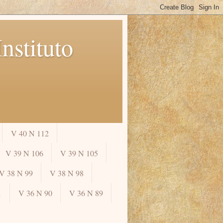
nstituto
V 40 N 112
V 39 N 106
V 39 N 105
V 38 N 99
V 38 N 98
1
V 36 N 90
V 36 N 89