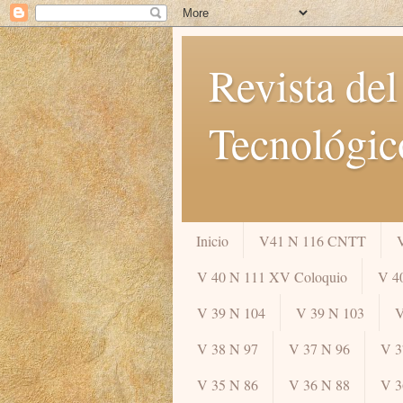
Revista del
Tecnológic
Inicio
V41 N 116 CNTT
V 40 N 111 XV Coloquio
V 4
V 39 N 104
V 39 N 103
V
V 38 N 97
V 37 N 96
V 3
V 35 N 86
V 36 N 88
V 3