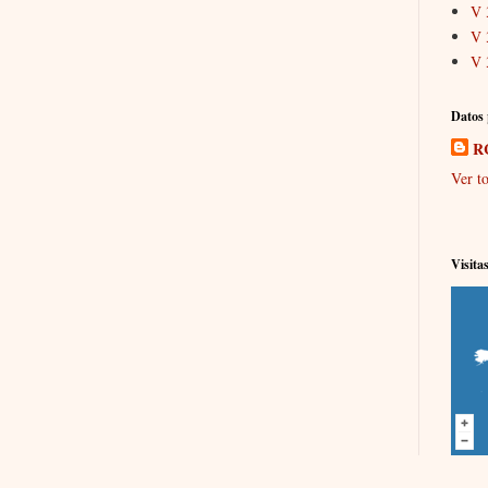
V 
V 
V 
Datos 
R
Ver to
Visita