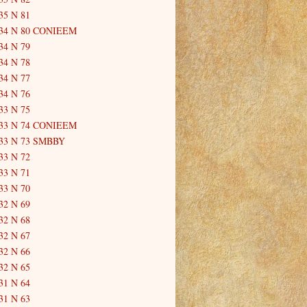
35 N 81
34 N 80 CONIEEM
34 N 79
34 N 78
34 N 77
34 N 76
33 N 75
33 N 74 CONIEEM
33 N 73 SMBBY
33 N 72
33 N 71
33 N 70
32 N 69
32 N 68
32 N 67
32 N 66
32 N 65
31 N 64
31 N 63