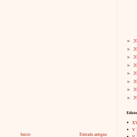
2
►
2
►
2
►
2
►
2
►
2
►
2
►
2
►
Edicio
X
V 
Inicio
Entrada antigua
V 