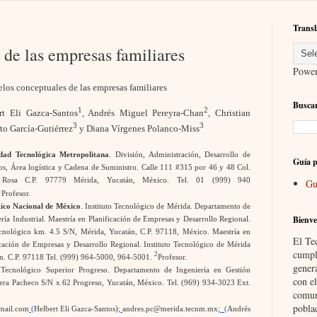
Transl
de las empresas familiares
Powe
los conceptuales de las empresas familiares
Buscar
1
2
rt Eli Gazca-Santos
, Andrés Miguel Pereyra-Chan
, Christian
3
3
to García-Gutiérrez
y Diana Vírgenes Polanco-Miss
idad Tecnológica Metropolitana
. División, Administración, Desarrollo de
Guía p
os, Área logística y Cadena de Suministro. Calle 111 #315 por 46 y 48 Col.
 Rosa C.P. 97779 Mérida, Yucatán, México. Tel. 01 (999) 940
Gu
1
Profesor.
ico Nacional de México
. Instituto Tecnológico de Mérida. Departamento de
Bienve
ría Industrial. Maestría en Planificación de Empresas y Desarrollo Regional.
cnológico km. 4.5 S/N, Mérida, Yucatán, C.P. 97118, México
.
Maestría en
El Te
icación de Empresas y Desarrollo Regional. Instituto Tecnológico de Mérida
cumpl
2
n. C.P. 97118 Tel. (999) 964-5000, 964-5001.
Profesor.
gener
o Tecnológico Superior Progreso.
Departamento de Ingeniería en Gestión
con el
era Pacheco S/N x 62 Progreso, Yucatán, México. Tel. (969) 934-3023 Ext.
comun
pobla
tmail.com
(
Helbert Eli Gazca-Santos)
;
andres.pc@merida.tecnm.mx
; (
Andrés