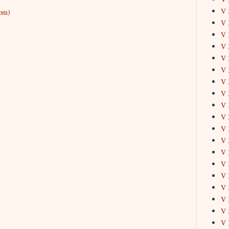
V 
tom)
V 
V 
V 
V 
V 
V 
V 
V 
V 
V 
V 
V 
V 
V 
V 
V 
V 
V 