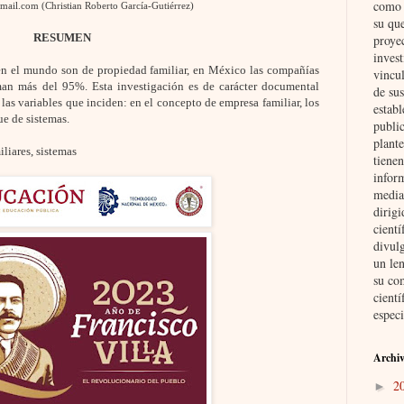
como i
mail.com (Christian Roberto García-Gutiérrez)
su qu
RESUMEN
proye
invest
en el mundo son de propiedad familiar, en México las compañías
vincul
man más del 95%. Esta investigación es de carácter documental
de su
 las variables que inciden: en el concepto de empresa familiar, los
establ
e de sistemas.
public
plante
liares, sistemas
tienen
inform
media
dirig
cient
divul
un len
su co
cientí
especi
Archiv
2
►