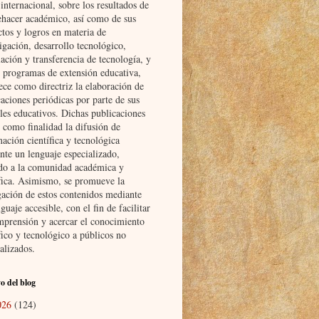
nternacional, sobre los resultados de
ehacer académico, así como de sus
ctos y logros en materia de
igación, desarrollo tecnológico,
ación y transferencia de tecnología, y
s programas de extensión educativa,
ece como directriz la elaboración de
aciones periódicas por parte de sus
les educativos. Dichas publicaciones
 como finalidad la difusión de
ación científica y tecnológica
nte un lenguaje especializado,
ido a la comunidad académica y
ífica. Asimismo, se promueve la
gación de estos contenidos mediante
guaje accesible, con el fin de facilitar
mprensión y acercar el conocimiento
fico y tecnológico a públicos no
alizados.
o del blog
026
(124)