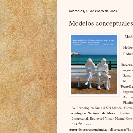
miércoles, 18 de enero de 2023
Modelos conceptuales 
Mode
Helbe
Rober
Univers
negoci
Santa
6100.
Tecnológ
Ingenie
Av. Te
Planif
Av. Tecnológico Km 4.5 S/N Mérida, Yucatá
Tecnológico Nacional de México
. Institut
Empresarial. Boulevard Víctor Manuel Cerv
3
313.
Profesor.
Autor de correspondencia
: helbertgazca@ho