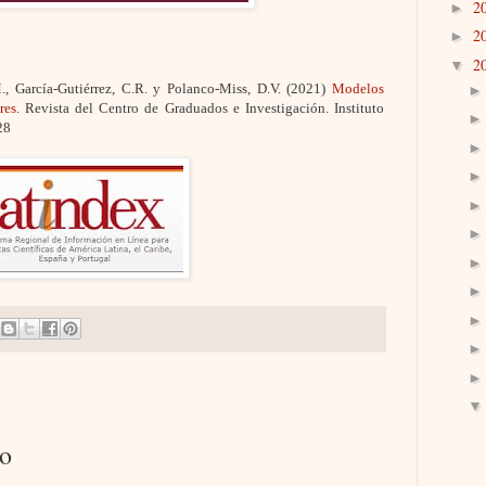
2
►
2
►
2
▼
., García-Gutiérrez,
C.R
. y Polanco-Miss,
D.V
. (2021)
Modelos
res
. Revista del Centro de Graduados e Investigación. Instituto
28
io