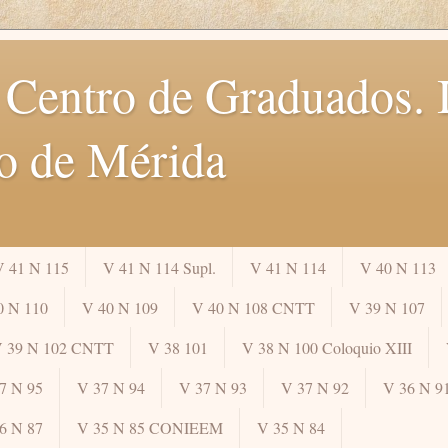
 Centro de Graduados. I
o de Mérida
V 41 N 115
V 41 N 114 Supl.
V 41 N 114
V 40 N 113
0 N 110
V 40 N 109
V 40 N 108 CNTT
V 39 N 107
 39 N 102 CNTT
V 38 101
V 38 N 100 Coloquio XIII
7 N 95
V 37 N 94
V 37 N 93
V 37 N 92
V 36 N 9
6 N 87
V 35 N 85 CONIEEM
V 35 N 84