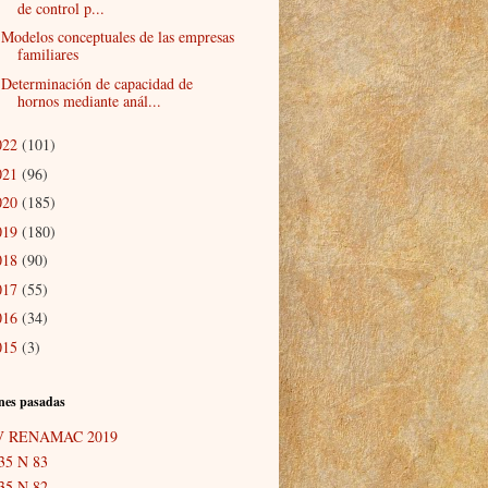
de control p...
Modelos conceptuales de las empresas
familiares
Determinación de capacidad de
hornos mediante anál...
022
(101)
021
(96)
020
(185)
019
(180)
018
(90)
017
(55)
016
(34)
015
(3)
nes pasadas
V RENAMAC 2019
35 N 83
35 N 82