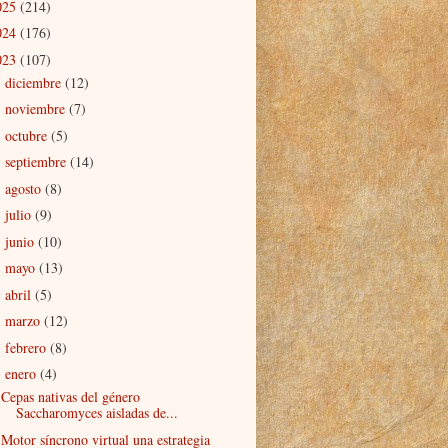
025
(214)
024
(176)
023
(107)
diciembre
(12)
►
noviembre
(7)
►
octubre
(5)
►
septiembre
(14)
►
agosto
(8)
►
julio
(9)
►
junio
(10)
►
mayo
(13)
►
abril
(5)
►
marzo
(12)
►
febrero
(8)
►
enero
(4)
▼
Cepas nativas del género
Saccharomyces aisladas de...
Motor síncrono virtual una estrategia