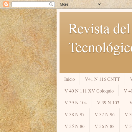
Revista del
Tecnológic
Inicio
V41 N 116 CNTT
V 40 N 111 XV Coloquio
V 4
V 39 N 104
V 39 N 103
V
V 38 N 97
V 37 N 96
V 3
V 35 N 86
V 36 N 88
V 3