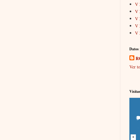
V 
V 
V 
V 
V 
Datos 
R
Ver to
Visita