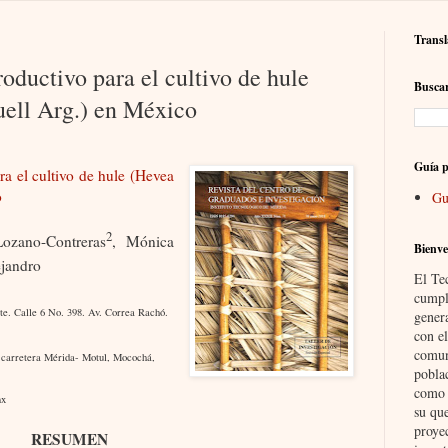
Transl
oductivo para el cultivo de hule
Buscar
uell Arg.) en México
Guía p
ra el cultivo de hule (Hevea
o
Gu
2
ozano-Contreras
, Mónica
Bienve
ejandro
El Te
cumpl
te. Calle 6 No. 398. Av. Correa Rachó.
gener
con el
comun
 carretera Mérida- Motul, Mocochá,
pobla
como i
mx
su qu
proye
RESUMEN