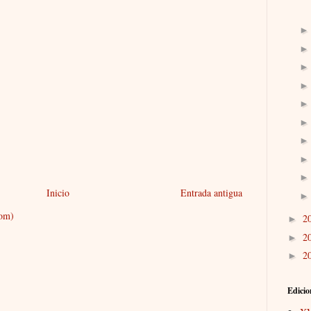
Inicio
Entrada antigua
tom)
2
►
2
►
2
►
Edicio