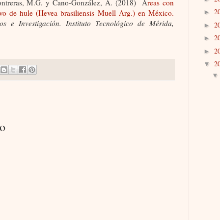
ontreras, M.G. y Cano-González, A. (2018)
Á
reas con
2
tivo de hule (Hevea brasiliensis Muell Arg.) en México.
►
s e Investigación. Instituto Tecnológico de Mérida,
2
►
2
►
2
►
2
▼
io