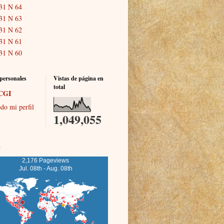
31 N 64
31 N 63
31 N 62
31 N 61
31 N 60
personales
Vistas de página en
total
CGI
do mi perfil
1,049,055
s
2,176 Pageviews
Jul. 08th - Aug. 08th