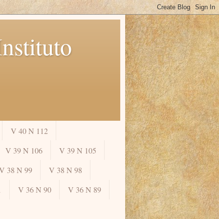
nstituto
V 40 N 112
V 39 N 106
V 39 N 105
V 38 N 99
V 38 N 98
1
V 36 N 90
V 36 N 89