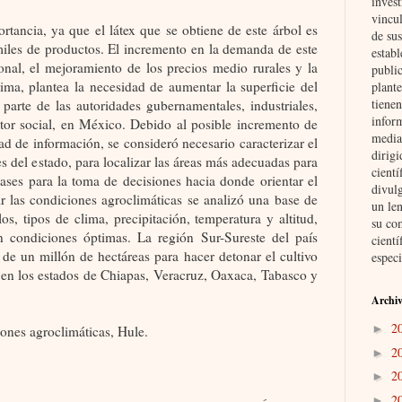
invest
vincul
rtancia, ya que el látex que se obtiene de este árbol es
de su
miles de productos. El incremento en la demanda de este
establ
onal, el mejoramiento de los precios medio rurales y la
public
ima, plantea la necesidad de aumentar la superficie del
plante
tienen
parte de las autoridades gubernamentales, industriales,
inform
ctor social, en México.
Debido al posible incremento de
media
dad de información, se consideró necesario caracterizar el
dirig
es del estado, para localizar las áreas más adecuadas para
cient
ases para la toma de decisiones hacia donde orientar el
divul
ir las condiciones agroclimáticas se analizó una base de
un len
s, tipos de clima, precipitación, temperatura y altitud,
su co
n condiciones óptimas. La región Sur-Sureste del país
cientí
 de un millón de hectáreas para hacer detonar el cultivo
especi
e en los estados de Chiapas, Veracruz, Oaxaca, Tabasco y
Archiv
2
►
ones agroclimáticas, Hule.
2
►
2
►
2
►