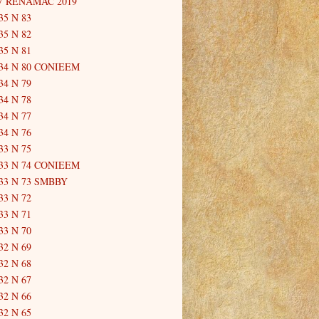
V RENAMAC 2019
35 N 83
35 N 82
35 N 81
34 N 80 CONIEEM
34 N 79
34 N 78
34 N 77
34 N 76
33 N 75
33 N 74 CONIEEM
33 N 73 SMBBY
33 N 72
33 N 71
33 N 70
32 N 69
32 N 68
32 N 67
32 N 66
32 N 65