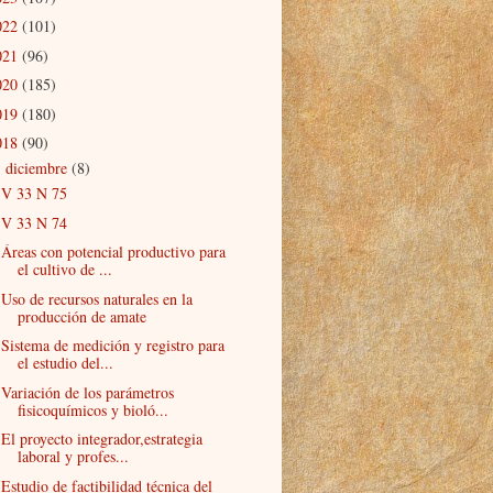
022
(101)
021
(96)
020
(185)
019
(180)
018
(90)
diciembre
(8)
▼
V 33 N 75
V 33 N 74
Áreas con potencial productivo para
el cultivo de ...
Uso de recursos naturales en la
producción de amate
Sistema de medición y registro para
el estudio del...
Variación de los parámetros
fisicoquímicos y bioló...
El proyecto integrador,estrategia
laboral y profes...
Estudio de factibilidad técnica del