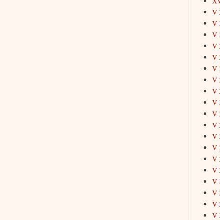
X
V 
V 
V 
V 
V 
V 
V 
V 
V 
V 
V 
V 
V 
V 
V 
V 
V 
V 
V 