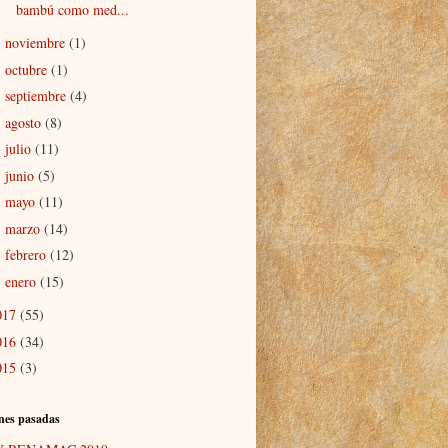
bambú como med...
noviembre
(1)
►
octubre
(1)
►
septiembre
(4)
►
agosto
(8)
►
julio
(11)
►
junio
(5)
►
mayo
(11)
►
marzo
(14)
►
febrero
(12)
►
enero
(15)
►
017
(55)
016
(34)
015
(3)
nes pasadas