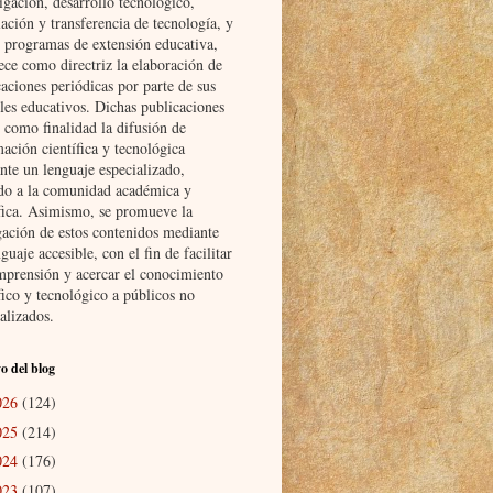
igación, desarrollo tecnológico,
ación y transferencia de tecnología, y
s programas de extensión educativa,
ece como directriz la elaboración de
aciones periódicas por parte de sus
les educativos. Dichas publicaciones
 como finalidad la difusión de
ación científica y tecnológica
nte un lenguaje especializado,
ido a la comunidad académica y
ífica. Asimismo, se promueve la
gación de estos contenidos mediante
guaje accesible, con el fin de facilitar
mprensión y acercar el conocimiento
fico y tecnológico a públicos no
alizados.
o del blog
026
(124)
025
(214)
024
(176)
023
(107)