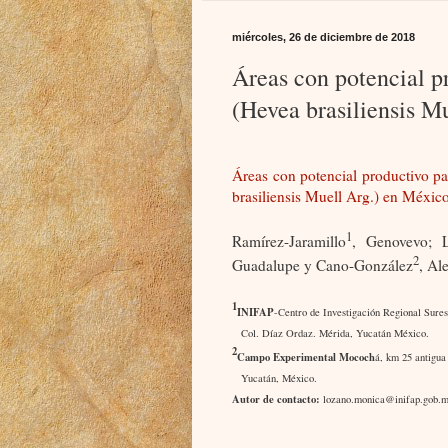
miércoles, 26 de diciembre de 2018
Áreas con potencial pr
(Hevea brasiliensis M
Áreas con potencial productivo pa
brasiliensis Muell Arg.) en Méxic
1
Ramírez-Jaramillo
, Genovevo; L
2
Guadalupe y Cano-González
, Al
1
INIFAP
-Centro de Investigación Regional Sures
Col. Díaz Ordaz. Mérida, Yucatán México.
2
Campo Experimental Mococh
á, km 25 antigua
Yucatán, México.
Autor de contacto:
lozano.monica@inifap.gob.