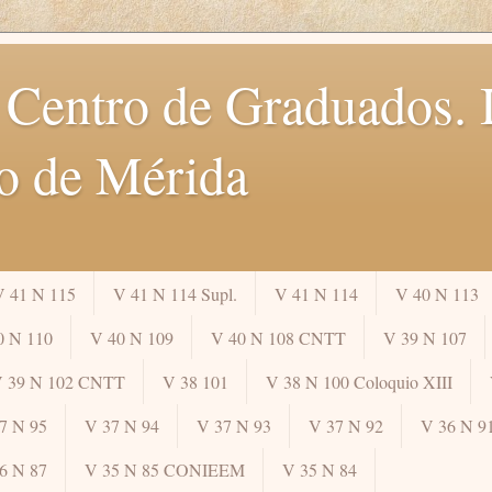
 Centro de Graduados. I
o de Mérida
V 41 N 115
V 41 N 114 Supl.
V 41 N 114
V 40 N 113
0 N 110
V 40 N 109
V 40 N 108 CNTT
V 39 N 107
 39 N 102 CNTT
V 38 101
V 38 N 100 Coloquio XIII
7 N 95
V 37 N 94
V 37 N 93
V 37 N 92
V 36 N 9
6 N 87
V 35 N 85 CONIEEM
V 35 N 84