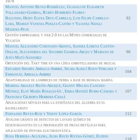
1979
Manuel Antonio Reyes-Rodríguez, Guadalupe Elizabeth
Valladares-Gamboa, Rubén Humberto Flores-
Bagundo
,
Heidy
Elena Dzul-Carrillo, Luis Felipe Carrillo-
92
Lara, Marian Vanessa Peraza-Castro y Yajayra Natali
Madera-Pech
Gestión empresarial y web 2.0 en las
Mypes
comerciales de
Yucatán
Manuel Alejandro Coronado-Arjona, Sandra Lorena Cantón-
Osalde
, Alejandrina del Socorro Gamboa-Arceo y Mariano de
96
Jesús
Matú
-Sansores
Obtención del
Takt
time en una línea embotelladora de mezcal
Eduardo
Sidarta
Arriaga-Ambriz, Selma Alhelí Rayo-Vergara y
104
Emmanuel Arriaga-Ambriz
Adaptabilidad de lombrices de tierra a base de biomasa marina
Marissa
Aracely Rejón-
Arcique
,
Gianny
Melina
Cancino
-
Méndez, Elsy María Rosales-
Uc
, Erika
Haydeé
Rubio-Cámara y
107
Francisco Gilberto Herrera-Chalé
Aplicaciones móviles para la enseñanza del álgebra en el
bachillerato
Fernando Reyes-Ruiz y
Yheny
López-García
112
Análisis gráfico de defectos de lavado químico de
desengrasantes en la preparación de piezas metálicas para
aplicación de pintura electroestática
Rosa Herrera- Aguilera, Alma Rocío Rivera-Gómez, Elpidio
118