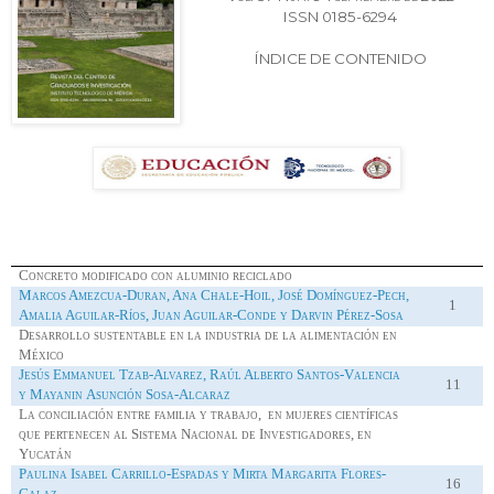
ISSN 0185-6294
ÍNDICE DE CONTENIDO
Concreto modificado con aluminio reciclado
Marcos Amezcua-Duran, Ana Chale-
Hoil
, José Domínguez-Pech,
1
Amalia Aguilar-Ríos, Juan Aguilar-Conde y Darvin Pérez-Sosa
Desarrollo sustentable en la industria de la alimentación en
México
Jesús Emmanuel Tzab-
Alvarez
, Raúl Alberto Santos-Valencia
11
y
Mayanin
Asunción Sosa-Alcaraz
La conciliación entre familia y trabajo, en mujeres científicas
que pertenecen al Sistema Nacional de Investigadores, en
Yucatán
Paulina Isabel Carrillo-Espadas y Mirta Margarita Flores-
16
Galaz