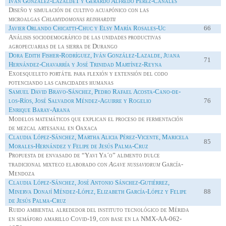
Iván González-Lazalde1 y Gerardo Alfredo Pérez-Canales
Diseño y simulación de cultivo acuapónico con las
microalgas
Chlamydomonas reinhardtii
Javier Orlando
Chicatti
-Chuc y Elsy María Rosales-
Uc
66
Análisis sociodemográfico de las unidades productivas
agropecuarias de la sierra de Durango
Dora Edith Fisher-Rodríguez, Iván González-Lazalde, Juana
71
Hernández-Chavarría y José Trinidad Martínez-Reyna
Exoesqueleto portátil para flexión y extensión del codo
potenciando las capacidades humanas
Samuel David Bravo-Sánchez, Pedro Rafael Acosta-Cano-de-
los-Ríos, José Salvador Méndez-Aguirre y Rogelio
76
Enrique
Baray
-Arana
Modelos matemáticos que explican el proceso de fermentación
de mezcal artesanal en Oaxaca
Claudia López-Sánchez, Martha Alicia Pérez-Vicente, Maricela
85
Morales-Hernández y Felipe de Jesús Palma-Cruz
Propuesta de envasado de “
Yavi
Ya´o
” alimento dulce
tradicional mixteco elaborado con
Agave
nussaviorum
García-
Mendoza
Claudia López-Sánchez, José Antonio Sánchez-Gutiérrez,
Minerva Donají Méndez-López, Elizabeth García-López y Felipe
88
de Jesús Palma-Cruz
Ruido ambiental alrededor del instituto tecnológico de Mérida
en semáforo amarillo Covid-19, con base en la NMX-AA-062-