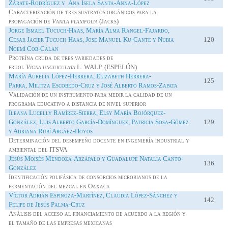
Zárate-Rodríguez y Ana Isela Santa-Anna-López
Caracterización de tres sustratos orgánicos para la
propagación de
Vanila
planifolia
(
Jacks
)
Jorge Ismael
Tucuch
-Haas, María Alma Rangel-Fajardo,
Cesar
Jacier
Tucuch
-Haas,
Jose
Manuel
Ku
-Cante y Nubia
120
Noemí
Cob
-Calan
Proteína cruda de tres variedades de
frijol
Vigna
unguiculata
L.
WALP
. (
ESPELÓN
)
María Aurelia López-Herrera, Elizabeth Herrera-
125
Parra,
Militza
Escobedo-Cruz y José Alberto Ramos-Zapata
Validación de un instrumento para medir la calidad de un
programa educativo a distancia de nivel superior
Ileana Lucelly Ramírez-Sierra, Elsy María Bojórquez-
González, Luis Alberto García-Domínguez, Patricia Sosa-Gómez
129
y Adriana Rubí Argáez-Hoyos
Determinación del desempeño docente en ingeniería industrial y
ambiental del
ITSVA
Jesús Moisés Mendoza-
Arzápalo
y Guadalupe Natalia Canto-
136
González
Identificación polifásica de consorcios microbianos de la
fermentación del mezcal en Oaxaca
Víctor Adrián Espinoza-Martínez, Claudia López-Sánchez y
142
Felipe de Jesús Palma-Cruz
Análisis del acceso al financiamiento de acuerdo a la región y
el tamaño de las empresas mexicanas