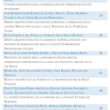
Controlador difuso para automatización de temperatura en una
incubadora
José
Rebrindanard
Rubalcava-López, Miguel Ángel Barrera-
24
Valdés y Julián Omar Baltazar-Hernández
Diseño arquitectónico de espacios turísticos y comerciales en la
avenida Miguel Encalada y calle Naranjal de La Parroquia
Taura
Ruth Aurora Lara-
Tomala
y Fabiana Aylin Rivas-Benites
29
Diseño arquitectónico de un albergue temporal infantil con
criterios de permacultura para el Cantón Samborondón
Provincia del Guayas
Bryan Alejandro Romero-Zumba y Sheccid Sara Borja-Reina
36
Propuesta de diseño para la rehabilitación de espacios
comerciales comunitarios en la zona san francisco ubicada en la
vía Daule
María del Jesús Alejandro-Castro y Ana Raquel Pico-de-los-
42
Ángeles
Retos y desafíos de las mujeres en la meliponicultura de Maní
Yucatán
Fanny Yolanda Parra-Argüello, Rangel Antonio Navarrete-
49
Cante, Álvaro José Leal-Osorio y Felipe de Jesús
Cool
-Chi
La gestión estratégica en las
mipymes
de la Ciudad Victoria de
Durango
Mayra
Yecenia
González-Félix, Adriana Eréndira Murillo,
58