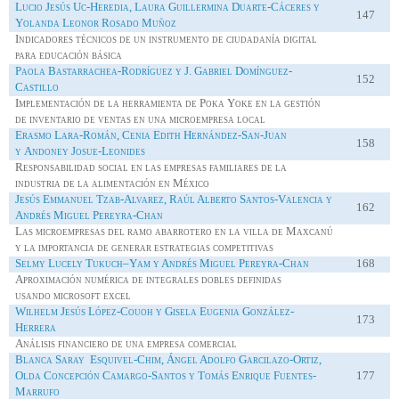
Lucio Jesús
Uc
-Heredia, Laura Guillermina Duarte-Cáceres y
147
Yolanda Leonor Rosado Muñoz
Indicadores técnicos de un instrumento de ciudadanía digital
para educación básica
Paola
Bastarrachea
-Rodríguez y J. Gabriel Domínguez-
152
Castillo
Implementación de la herramienta de
Poka
Yoke
en la gestión
de inventario de ventas en una microempresa local
Erasmo Lara-Román, Cenia Edith Hernández-San-Juan
158
y
Andoney
Josue-Leonides
Responsabilidad social en las empresas familiares de la
industria de la alimentación en México
Jesús Emmanuel Tzab-
Alvarez
, Raúl Alberto Santos-Valencia y
162
Andrés Miguel Pereyra-Chan
Las microempresas del ramo abarrotero en la villa de Maxcanú
y la importancia de generar estrategias competitivas
Selmy
Lucely
Tukuch
–
Yam
y Andrés Miguel Pereyra-Chan
168
Aproximación numérica de integrales dobles definidas
usando
microsoft
excel
Wilhelm Jesús López-Couoh y Gisela Eugenia González-
173
Herrera
Análisis financiero de una empresa comercial
Blanca Saray Esquivel-
Chim
, Ángel Adolfo
Garcilazo
-Ortiz,
Olda Concepción Camargo-Santos y Tomás Enrique Fuentes-
177
Marrufo