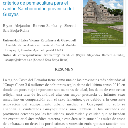
criterios de permacultura para el
cantón Samborondón provincia del
Guayas
Bryan Alejandro Romero-Zumba y Sheccid
Sara Borja-Reina
Universidad Laica Vicente Rocafuerte de Guayaquil
,
Avenida de las Américas, frente al Cuartel Modelo,
Guayaquil, Ecuador. Apartado postal 11-33
Autor de correspondencia
: Bromeroz@ulvr.edu.ec (Bryan Alejandro Romero-Zumba),
sborjar@ulvr.edu.ec (Sheccid Sara Borja-Reina)
RESUMEN
La región Costa del Ecuador tiene como una de las provincias más habitadas al
“Guayas” con 3.6 millones de habitantes según datos del último censo 2010 en
donde un porcentaje importante son menores de edad, los datos de este censo
reflejan una tasa de fecundidad alta con mayor presencia de infantes sexo
masculino en comparación con el sexo femenino, que debido a la constante
renovación del equipamiento urbano medico en Guayaquil, no solo se
atienden a ciudadanos Guayaquileños sino también a los oriundos de
provincias cercanas por las facilidades, modernidad y calidad que se brindan
sin exceptuar el área médica materna, a esta área se le suman los miles de casos
de embarazos no deseados por distintas razones sin embargo esto también nos