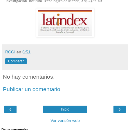
Investigación. Instituto Tecnológico de Mérida, 37(94),36-40
RCGI
en
6:51
Compartir
No hay comentarios:
Publicar un comentario
‹
›
Inicio
Ver versión web
Datos personales