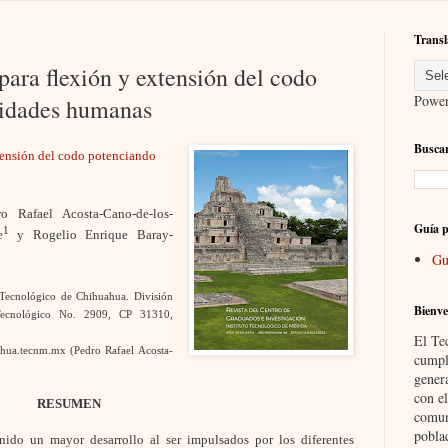
Transl
para flexión y extensión del codo
Powe
cidades humanas
Buscar
xtensión del codo potenciando
ro Rafael Acosta-Cano-de-los-
Guía p
1
e
y Rogelio Enrique Baray-
Gu
o Tecnológico de Chihuahua. División
Bienve
Tecnológico No. 2909, CP 31310,
El Te
hua.tecnm.mx (Pedro Rafael Acosta-
cumpl
gener
con el
RESUMEN
comun
pobla
nido un mayor desarrollo al ser impulsados por los diferentes