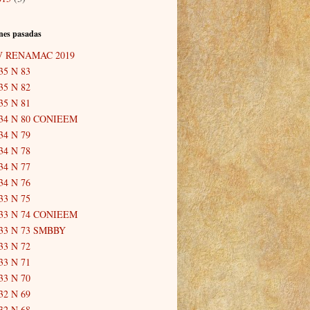
nes pasadas
V RENAMAC 2019
35 N 83
35 N 82
35 N 81
34 N 80 CONIEEM
34 N 79
34 N 78
34 N 77
34 N 76
33 N 75
33 N 74 CONIEEM
33 N 73 SMBBY
33 N 72
33 N 71
33 N 70
32 N 69
32 N 68