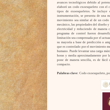
avances tecnológicos debido al potenci
elaboró un codo exoesqueleto con el cu
tipos de exoesqueletos. Se incluye 
instrumentación, se presenta de una m
movimiento sea similar al de un codo 
mecánico, las propiedades del diseño y 
electricidad y reduciendo de manera c
programa de control fueron desarrolla
limitación sea compensada por el actua
su mayoría a base de predicción o ampl
que es controlado por el movimiento m
humano. Puede levantar una carga máxi
horas y media aproximadamente por la 
pone de manera sencilla, es de fácil 
compacto.
Palabras clave
: Codo exoesqueleto, por