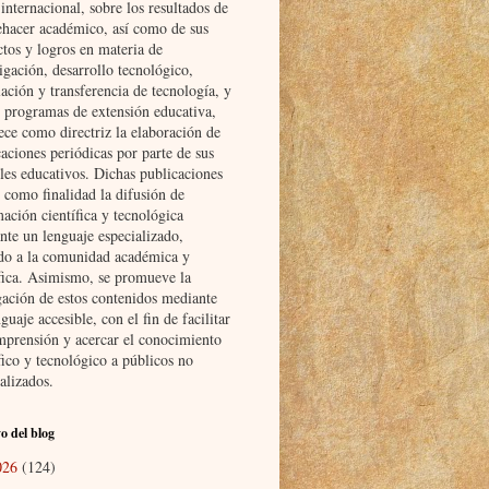
nternacional, sobre los resultados de
ehacer académico, así como de sus
ctos y logros en materia de
igación, desarrollo tecnológico,
ación y transferencia de tecnología, y
s programas de extensión educativa,
ece como directriz la elaboración de
aciones periódicas por parte de sus
les educativos. Dichas publicaciones
 como finalidad la difusión de
ación científica y tecnológica
nte un lenguaje especializado,
ido a la comunidad académica y
ífica. Asimismo, se promueve la
gación de estos contenidos mediante
guaje accesible, con el fin de facilitar
mprensión y acercar el conocimiento
fico y tecnológico a públicos no
alizados.
o del blog
026
(124)