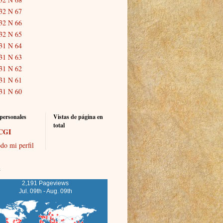
32 N 67
32 N 66
32 N 65
31 N 64
31 N 63
31 N 62
31 N 61
31 N 60
personales
Vistas de página en
total
CGI
do mi perfil
s
2,191 Pageviews
Jul. 09th - Aug. 09th