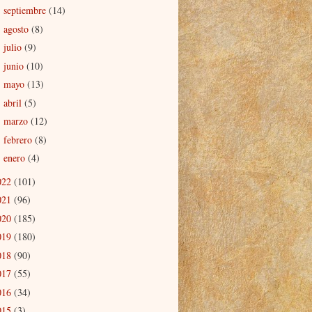
septiembre
(14)
►
agosto
(8)
►
julio
(9)
►
junio
(10)
►
mayo
(13)
►
abril
(5)
►
marzo
(12)
►
febrero
(8)
►
enero
(4)
►
022
(101)
021
(96)
020
(185)
019
(180)
018
(90)
017
(55)
016
(34)
015
(3)