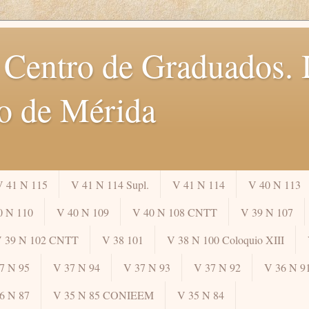
 Centro de Graduados. I
o de Mérida
V 41 N 115
V 41 N 114 Supl.
V 41 N 114
V 40 N 113
0 N 110
V 40 N 109
V 40 N 108 CNTT
V 39 N 107
 39 N 102 CNTT
V 38 101
V 38 N 100 Coloquio XIII
7 N 95
V 37 N 94
V 37 N 93
V 37 N 92
V 36 N 9
6 N 87
V 35 N 85 CONIEEM
V 35 N 84