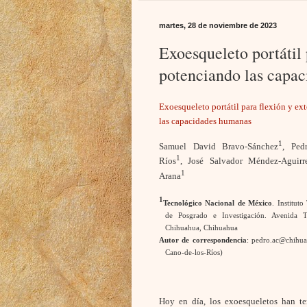
martes, 28 de noviembre de 2023
Exoesqueleto portátil 
potenciando las capa
Exoesqueleto portátil para flexión y e
las capacidades humanas
1
Samuel David Bravo-Sánchez
, Ped
1
Ríos
, José Salvador Méndez-Aguirr
1
Arana
1
Tecnológico Nacional de México
. Institut
de Posgrado e Investigación. Avenida 
Chihuahua, Chihuahua
Autor de correspondencia
: pedro.ac@chihua
Cano-de-los-Ríos)
Hoy en día, los exoesqueletos han te