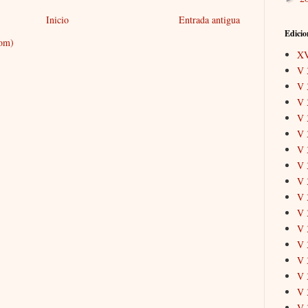
Inicio
Entrada antigua
Edicio
tom)
X
V 
V 
V 
V 
V 
V 
V 
V 
V 
V 
V 
V 
V 
V 
V 
V 