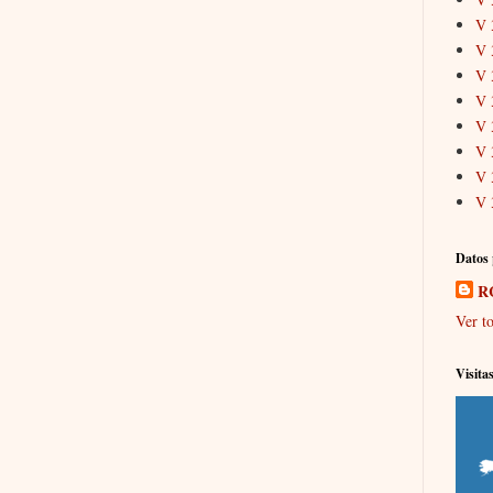
V 
V 
V 
V 
V 
V 
V 
V 
Datos 
R
Ver to
Visita