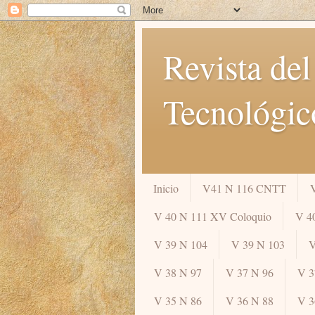
Revista del
Tecnológic
Inicio
V41 N 116 CNTT
V 40 N 111 XV Coloquio
V 4
V 39 N 104
V 39 N 103
V
V 38 N 97
V 37 N 96
V 3
V 35 N 86
V 36 N 88
V 3