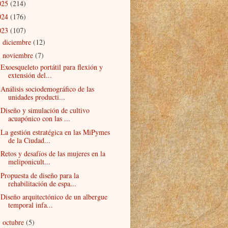
025
(214)
024
(176)
023
(107)
diciembre
(12)
►
noviembre
(7)
▼
Exoesqueleto portátil para flexión y
extensión del...
Análisis sociodemográfico de las
unidades producti...
Diseño y simulación de cultivo
acuapónico con las ...
La gestión estratégica en las MiPymes
de la Ciudad...
Retos y desafíos de las mujeres en la
meliponicult...
Propuesta de diseño para la
rehabilitación de espa...
Diseño arquitectónico de un albergue
temporal infa...
octubre
(5)
►