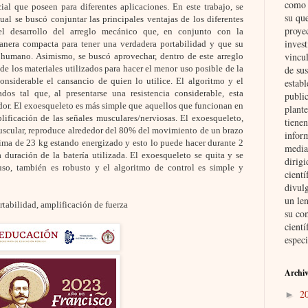
como i
al que poseen para diferentes aplicaciones. En este trabajo, se
su qu
al se buscó conjuntar las principales ventajas de los diferentes
proye
el desarrollo del arreglo mecánico que, en conjunto con la
invest
anera compacta para tener una verdadera portabilidad y que su
vincul
humano. Asimismo, se buscó aprovechar, dentro de este arreglo
de su
de los materiales utilizados para hacer el menor uso posible de la
onsiderable el cansancio de quien lo utilice. El algoritmo y el
establ
dos tal que, al presentarse una resistencia considerable, esta
public
dor. El exoesqueleto es más simple que aquellos que funcionan en
plante
ificación de las señales musculares/nerviosas. El exoesqueleto,
tienen
uscular, reproduce alrededor del 80% del movimiento de un brazo
inform
ma de 23 kg estando energizado y esto lo puede hacer durante 2
media
duración de la batería utilizada. El exoesqueleto se quita y se
dirig
uso, también es robusto y el algoritmo de control es simple y
cient
divul
un len
tabilidad, amplificación de fuerza
su co
cientí
especi
Archiv
2
►