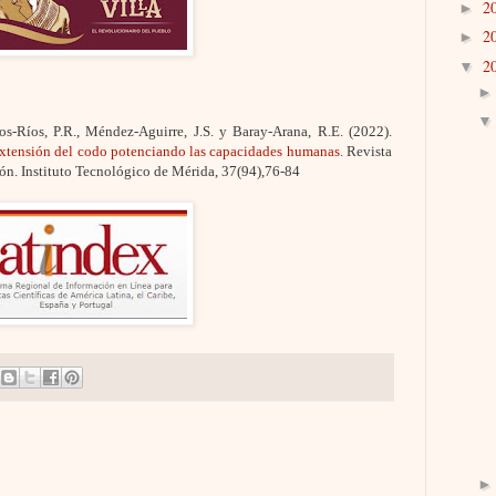
2
►
2
►
2
▼
os-Ríos, P.R., Méndez-Aguirre, J.S. y
Baray
-Arana, R.E. (2022).
 extensión del codo potenciando las capacidades humanas
. Revista
ón. Instituto Tecnológico de Mérida, 37(94),76-84