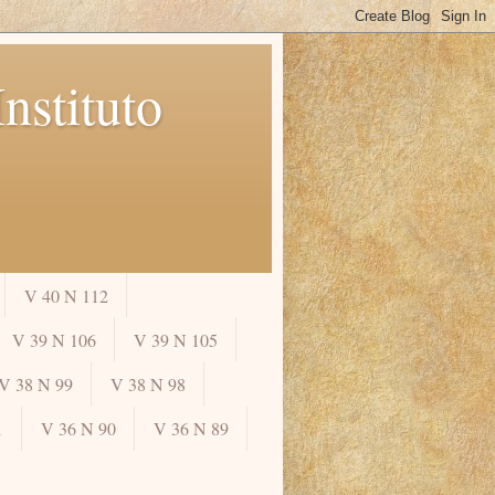
nstituto
V 40 N 112
V 39 N 106
V 39 N 105
V 38 N 99
V 38 N 98
1
V 36 N 90
V 36 N 89