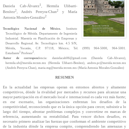
1
Daniela Cab-Álvarez
, Hermila Ulibarri-
2
2
Benítez
, Andrés Pereyra-Chan
y María
2
Antonia Morales-González
Tecnológico Nacional de México.
Instituto
Tecnológico de Mérida. Departamento de Ingeniería
Industrial. Maestría en Planificación de Empresas y
Desarrollo Regional. Av. Tecnológico km. 4.5 S/N,
Mérida, Yucatán, C.P. 97118, México; Tel. (999) 964-5000, 964-5001.
1
2
Estudiante
Profesor
.
Autor de correspon
dencia: danielacab06@gmail.com (Daniela
Cab-Alvarez
),
hermila.ub@merida.tecnm.mx (Hermila Ulibarri-Benítez), andres.pc@merida.tecnm.mx
(Andrés Pereyra-Chan), maria.mg@merida.tecnm.mx (María Antonia Morales-González)
RESUMEN
En la actualidad las empresas operan en entornos abiertos y altamente
competitivos, dónde la rivalidad por mercados y recursos para alcanzar una
mayor participación en el mercado local e internacional es cada vez más fuerte;
en ese escenario, las organizaciones enfrentan los desafíos de la
competitividad, reconociendo que es la única opción para crecer, subsistir a lo
largo del tiempo, afrontar problemas complejos y convertirse en marcas de
referencia, aumentando su rentabilidad. Para vencer dichos desafíos, es
necesario primero analizar las fuerzas que conforman el ambiente competitivo
de la industria dónde la empresa compite, comprendiendo las amenazas y