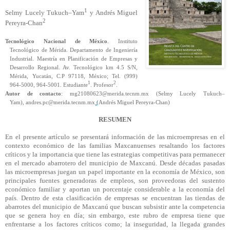
1
Selmy
Lucely
Tukuch
–Yam
y Andrés Miguel
2
Pereyra-Chan
Tecnológico Nacional de México
. Instituto
Tecnológico de Mérida.
Departamento de Ingeniería
Industrial. Maestría en Planificación de Empresas y
Desarrollo Regional. Av. Tecnológico km 4.5 S/N,
Mérida, Yucatán, C.P 97118, México; Tel. (999)
1
2
964-5000, 964-5001. Estudiante
. Profesor
.
Autor de contacto
:
mg21080623@merida.tecnm.mx
(
Selmy
Lucely
Tukuch
–
Yam
),
andres.pc@merida.tecnm.mx
(
Andrés Miguel Pereyra-Chan)
RESUMEN
En el presente artículo se presentará información de las microempresas en el
contexto económico de las familias
Maxcanuenses
resaltando los factores
críticos y la importancia que tiene las estrategias competitivas para permanecer
en el mercado abarrotero del municipio de Maxcanú. Desde décadas pasadas
las microempresas juegan un papel importante en la economía de México, son
principales fuentes generadoras de empleos, son proveedoras del sustento
económico familiar y aportan un porcentaje considerable a la economía del
país. Dentro de esta clasificación de empresas se encuentran las tiendas de
abarrotes del municipio de Maxcanú que buscan subsistir ante la competencia
que se genera hoy en día; sin embargo, este rubro de empresa tiene que
enfrentarse a los factores críticos como; la inseguridad, la llegada grandes