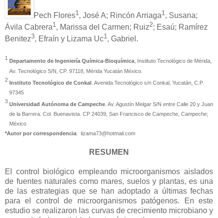
1
1
Pech Flores
, José A; Rincón Arriaga
, Susana;
1
2
Ávila Cabrera
, Marissa del Carmen; Ruiz
; Esaú; Ramírez
3
1
Benitez
, Efraín
y Lizama Uc
, Gabriel.
1
Departamento de Ingeniería Química-Bioquímica
, Instituto Tecnológico de Mérida,
Av. Tecnológico S/N, CP. 97118, Mérida Yucatán México.
2
Instituto Tecnológico de Conkal
.
Avenida Tecnológico s/n Conkal, Yucatán, C.P.
97345
3
Universidad Autónoma de Campeche
. Av. Agustín Melgar S/N entre Calle 20 y Juan
de la Barrera. Col. Buenavista. CP 24039, San Francisco de Campeche, Campeche;
México
*Autor por correspondencia
: lizama73@hotmail.com
RESUMEN
El control biológico empleando microorganismos aislados
de fuentes naturales como mares, suelos y plantas, es una
de las estrategias que se han adoptado a últimas fechas
para el control de microorganismos patógenos. En este
estudio se realizaron las curvas de crecimiento microbiano y