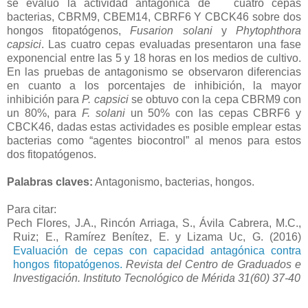
se evaluó la actividad antagónica de cuatro cepas
bacterias, CBRM9, CBEM14, CBRF6 Y CBCK46 sobre dos
hongos fitopatógenos,
Fusarion solani
y
Phytophthora
capsici
. Las cuatro cepas evaluadas presentaron una fase
exponencial entre las 5 y 18 horas en los medios de cultivo.
En las pruebas de antagonismo se observaron diferencias
en cuanto a los porcentajes de inhibición, la mayor
inhibición para
P. capsici
se obtuvo con la cepa CBRM9 con
un 80%, para
F. solani
un 50% con las cepas CBRF6 y
CBCK46, dadas estas actividades es posible emplear estas
bacterias como “agentes biocontrol” al menos para estos
dos fitopatógenos.
Palabras claves:
Antagonismo, bacterias, hongos.
Para citar:
Pech Flores, J.A., Rincón Arriaga, S., Ávila Cabrera, M.C.,
Ruiz; E., Ramírez Benítez, E. y Lizama Uc, G. (2016)
Evaluación de cepas con capacidad antagónica contra
hongos fitopatógenos.
Revista del Centro de Graduados e
Investigación. Instituto Tecnológico de Mérida 31(60) 37-40