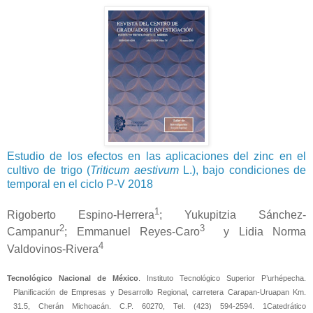
Estudio de los efectos en las aplicaciones del zinc en el
cultivo de trigo (
Triticum aestivum
L.), bajo condiciones de
temporal en el ciclo P-V 2018
1
Rigoberto
Espino-Herrera
;
Yukupitzia Sánchez-
2
3
Campanur
; Emmanuel Reyes-Caro
y Lidia Norma
4
Valdovinos-Rivera
Tecnológico Nacional de México
. Instituto Tecnológico Superior P’urhépecha.
Planificación de Empresas y Desarrollo Regional, carretera Carapan-Uruapan Km.
31.5, Cherán Michoacán. C.P. 60270, Tel. (423) 594-2594. 1Catedrático