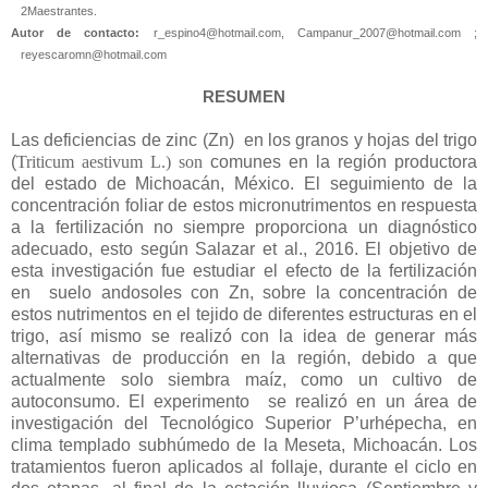
2Maestrantes.
Autor de contacto:
r_espino4@hotmail.com, Campanur_2007@hotmail.com ;
reyescaromn@hotmail.com
RESUMEN
Las deficiencias de zinc (Zn)
en los granos y hojas del trigo
(
Triticum aestivum
L
.
) son
comunes en la región productora
del estado de Michoacán, México. El seguimiento de la
concentración foliar de estos micronutrimentos en respuesta
a la fertilización no siempre proporciona un diagnóstico
adecuado, esto según Salazar et al., 2016. El objetivo de
esta investigación fue estudiar el efecto de la fertilización
en
suelo andosoles con Zn, sobre la concentración de
estos nutrimentos en el tejido de diferentes estructuras en el
trigo, así mismo se realizó con la idea de generar más
alternativas de producción en la región, debido a que
actualmente solo siembra maíz, como un cultivo de
autoconsumo. El experimento
se realizó en un área de
investigación del Tecnológico Superior P’urhépecha, en
clima templado subhúmedo de la Meseta, Michoacán. Los
tratamientos fueron aplicados al follaje, durante el ciclo en