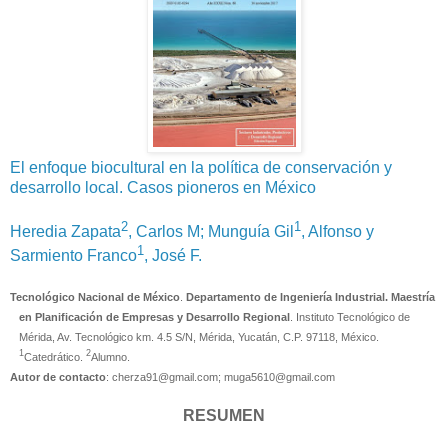
El enfoque biocultural en la política de conservación y
desarrollo local. Casos pioneros en México
2
1
Heredia Zapata
, Carlos M; Munguía Gil
, Alfonso y
1
Sarmiento Franco
, José F.
Tecnológico Nacional de México
.
Departamento de Ingeniería Industrial. Maestría
en Planificación de Empresas y Desarrollo Regional
. Instituto Tecnológico de
Mérida, Av. Tecnológico km. 4.5 S/N, Mérida, Yucatán, C.P. 97118, México.
1
2
Catedrático.
Alumno.
Autor de contacto
: cherza91@gmail.com; muga5610@gmail.com
RESUMEN