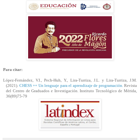
Para citar:
López-Fernández, V.I., Pech-
Huh
, Y., Lira-
Turriza
,
J.L
. y Lira-
Turriza
,
J.M
.
(2021).
CHESS
++ Un lenguaje para el aprendizaje de programación.
Revista
del Centro de Graduados e Investigación. Instituto Tecnológico de Mérida,
36(89)75-79