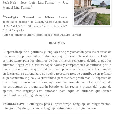
1
1
Pech-Huh
, José Luis Lira-Turriza
y José
1
Manuel Lira-Turriza
1
Tecnológico Nacional de México
. Instituto
Tecnológico Superior de Calkiní. Cuerpo Académico
ITESCAM-CA-4. Av. Ah Canul x Carretera Federal S/N.
Calkiní Campeche.
Autor de contacto:
jlira@itescam.edu.mx (José Luis Lira-
Turriza
)
RESUMEN
El aprendizaje de algoritmos y lenguajes de programación para las carreras de
Sistemas Computacionales e Informática que oferta el Tecnológico de Calkiní
es importante para los alumnos de los primeros semestres, debido a que los
alumnos llegan con distintas capacidades y competencias adquiridas, por lo
que representa un reto que puede ser clave para la permanencia de los alumnos
en la carrera, su aprendizaje se vuelve necesario porque contribuye en reforzar
su pensamiento lógico y la creatividad para resolver problemas. El objetivo de
este trabajo es presentar un lenguaje como herramienta para el aprendizaje de
las estructuras de programación basado en las reglas y piezas del juego de
ajedrez, este lenguaje está enfocado para aquellos alumnos que tienen
habilidades en el juego de ajedrez.
Palabras clave
: Estrategias para el aprendizaje, Lenguaje de programación,
Juego de Ajedrez, diseño de lenguaje, estructuras de programación