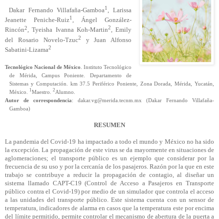
1
Dakar Fernando Villafaña-Gamboa
, Larissa
1
Jeanette Peniche-Ruiz
, Ángel González-
2
2
Rincón
,
Tyeisha
Ivanna Koh-Martin
, Emily
2
del Rosario Novelo-Tzuc
y Juan Alfonso
2
Sabatini-Lizama
Tecnológico Nacional de México
. Instituto Tecnológico
de Mérida, Campus Poniente. Departamento de
Sistemas y Computación. km 37.5 Periférico Poniente, Zona Dorada, Mérida, Yucatán,
1
2
México.
Maestro
.
Alumno.
Autor de correspondencia
:
dakar.vg@merida.tecnm.mx (Dakar Fernando Villafaña-
Gamboa)
RESUMEN
La pandemia del Covid-19 ha impactado a todo el mundo y México no ha sido
la excepción. La propagación de este virus se da mayormente en situaciones de
aglomeraciones; el transporte público es un ejemplo que considerar por la
frecuencia de su uso y por la cercanía de los pasajeros. Razón por la que en este
trabajo se contribuye a reducir la propagación de contagio, al diseñar un
sistema llamado CAPT-C19 (Control de Acceso a Pasajeros en Transporte
público contra el Covid-19) por medio de un simulador que controla el acceso
a las unidades del transporte público. Este sistema cuenta con un sensor de
temperatura, indicadores de alarma en casos que la temperatura este por encima
del límite permitido, permite controlar el mecanismo de abertura de la puerta a