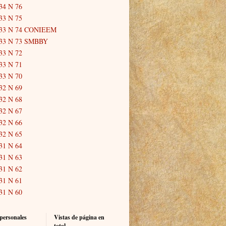
34 N 76
33 N 75
33 N 74 CONIEEM
33 N 73 SMBBY
33 N 72
33 N 71
33 N 70
32 N 69
32 N 68
32 N 67
32 N 66
32 N 65
31 N 64
31 N 63
31 N 62
31 N 61
31 N 60
personales
Vistas de página en
total