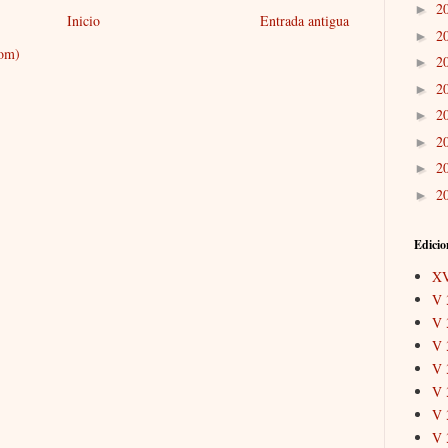
2
►
Inicio
Entrada antigua
2
►
tom)
2
►
2
►
2
►
2
►
2
►
2
►
Edicio
X
V 
V 
V 
V 
V 
V 
V 