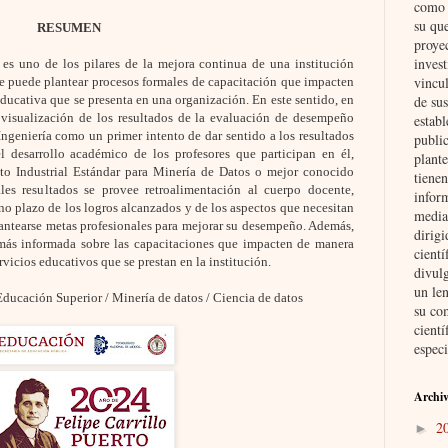
como i
su qu
RESUMEN
proye
invest
s uno de los pilares de la mejora continua de una institución
vincul
 se puede plantear procesos formales de capacitación que impacten
de su
educativa que se presenta en una organización. En este sentido, en
la visualización de los resultados de la evaluación de desempeño
establ
geniería como un primer intento de dar sentido a los resultados
public
l desarrollo académico de los profesores que participan en él,
plante
to Industrial Estándar para Minería de Datos o mejor conocido
tienen
s resultados se provee retroalimentación al cuerpo docente,
inform
o plazo de los logros alcanzados y de los aspectos que necesitan
media
antearse metas profesionales para mejorar su desempeño. Además,
dirig
más informada sobre las capacitaciones que impacten de manera
cient
ervicios educativos que se prestan en la institución.
divul
un len
ducación Superior / Minería de datos / Ciencia de datos
su co
cientí
especi
Archiv
2
►