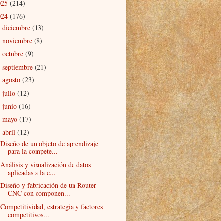
025
(214)
024
(176)
diciembre
(13)
►
noviembre
(8)
►
octubre
(9)
►
septiembre
(21)
►
agosto
(23)
►
julio
(12)
►
junio
(16)
►
mayo
(17)
►
abril
(12)
▼
Diseño de un objeto de aprendizaje
para la compete...
Análisis y visualización de datos
aplicadas a la e...
Diseño y fabricación de un Router
CNC con componen...
Competitividad, estrategia y factores
competitivos...