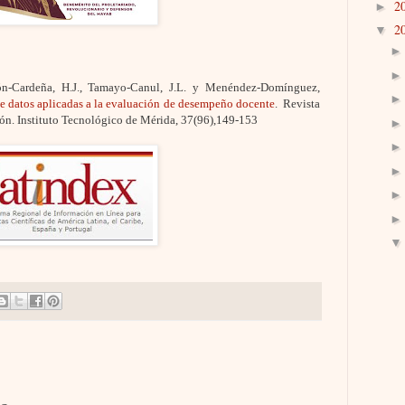
2
►
2
▼
ón-Cardeña, H.J., Tamayo-Canul, J.L. y Menéndez-Domínguez,
de datos aplicadas a la evaluación de desempeño docente
. Revista
ión. Instituto Tecnológico de Mérida, 37(96),149-153