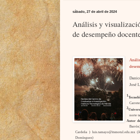
sábado, 27 de abril de 2024
Análisis y visualizaci
de desempeño docent
Anális
desem
Danic
José 
1
Tecnol
Carrete
2
Univer
norte 
Autor de
Barró
Cardeña
) luis.tamayo@itsmotul.edu.mx 
Domínguez)