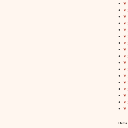
V 
V 
V 
V 
V 
V 
V 
V 
V 
V 
V 
V 
V 
V 
V 
V 
V 
Datos 