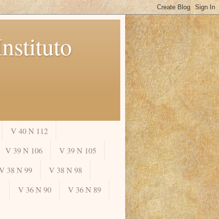
nstituto
V 40 N 112
V 39 N 106
V 39 N 105
V 38 N 99
V 38 N 98
1
V 36 N 90
V 36 N 89