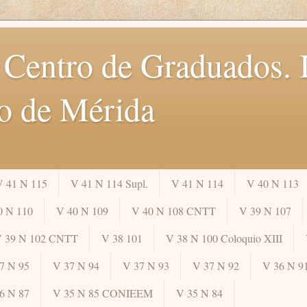
 Centro de Graduados. I
o de Mérida
V 41 N 115
V 41 N 114 Supl.
V 41 N 114
V 40 N 113
0 N 110
V 40 N 109
V 40 N 108 CNTT
V 39 N 107
 39 N 102 CNTT
V 38 101
V 38 N 100 Coloquio XIII
7 N 95
V 37 N 94
V 37 N 93
V 37 N 92
V 36 N 9
6 N 87
V 35 N 85 CONIEEM
V 35 N 84