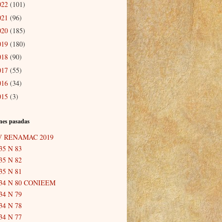
022
(101)
021
(96)
020
(185)
019
(180)
018
(90)
017
(55)
016
(34)
015
(3)
nes pasadas
V RENAMAC 2019
35 N 83
35 N 82
35 N 81
34 N 80 CONIEEM
34 N 79
34 N 78
34 N 77