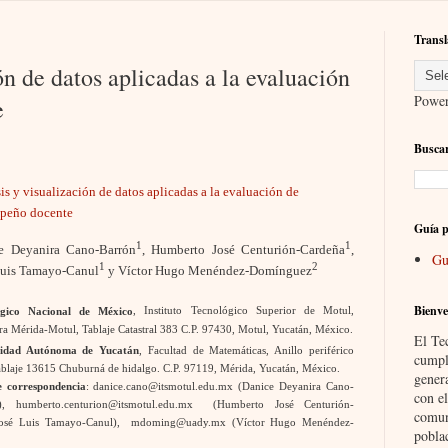
Transl
ón de datos aplicadas a la evaluación
Powe
e
Buscar
is y visualización de datos aplicadas a la evaluación de
peño docente
Guía p
1
1
e
Deyanira Cano-Barrón
, Humberto José Centurión-Cardeña
,
Gu
1
2
Luis Tamayo-Canul
y Víctor Hugo Menéndez-Domínguez
Bienve
ógico Nacional de México
, Instituto Tecnológico Superior de Motul,
ra Mérida-Motul, Tablaje Catastral 383 C.P. 97430, Motul, Yucatán, México.
El Te
sidad Autónoma de Yucatán
, Facultad de Matemáticas, Anillo periférico
cumpl
tablaje 13615 Chuburná de hidalgo. C.P. 97119, Mérida, Yucatán, México.
gener
 correspondencia
: danice.cano@itsmotul.edu.mx (
Danice
Deyanira Cano-
con el
n),
humberto.centurion@itsmotul.edu.mx (
Humberto José Centurión-
comun
(José Luis Tamayo-Canul), mdoming@uady.mx (
Víctor Hugo Menéndez-
pobla