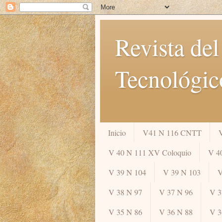
Revista del
Tecnológic
Inicio
V41 N 116 CNTT
V 40 N 111 XV Coloquio
V 4
V 39 N 104
V 39 N 103
V
V 38 N 97
V 37 N 96
V 3
V 35 N 86
V 36 N 88
V 3