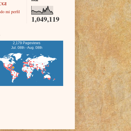
CGI
do mi perfil
1,049,119
s
2,179 Pageviews
Jul. 08th - Aug. 08th