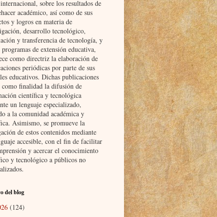
nternacional, sobre los resultados de
ehacer académico, así como de sus
ctos y logros en materia de
igación, desarrollo tecnológico,
ación y transferencia de tecnología, y
s programas de extensión educativa,
ece como directriz la elaboración de
aciones periódicas por parte de sus
les educativos. Dichas publicaciones
 como finalidad la difusión de
ación científica y tecnológica
nte un lenguaje especializado,
ido a la comunidad académica y
ífica. Asimismo, se promueve la
gación de estos contenidos mediante
guaje accesible, con el fin de facilitar
mprensión y acercar el conocimiento
fico y tecnológico a públicos no
alizados.
o del blog
026
(124)