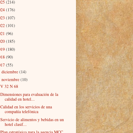
025
(214)
024
(176)
023
(107)
022
(101)
021
(96)
020
(185)
019
(180)
018
(90)
017
(55)
diciembre
(14)
►
noviembre
(10)
▼
V 32 N 68
Dimensiones para evaluación de la
calidad en hotel...
Calidad en los servicios de una
compañía telefónica
Servicio de alimentos y bebidas en un
hotel clasif...
Plan estratégico para la agencia MCC,