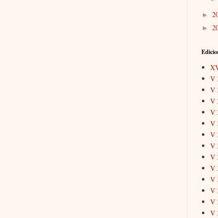
2
►
2
►
Edicio
X
V 
V 
V 
V 
V 
V 
V 
V 
V 
V 
V 
V 
V 