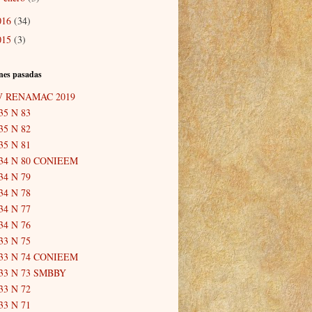
016
(34)
015
(3)
nes pasadas
V RENAMAC 2019
35 N 83
35 N 82
35 N 81
34 N 80 CONIEEM
34 N 79
34 N 78
34 N 77
34 N 76
33 N 75
33 N 74 CONIEEM
33 N 73 SMBBY
33 N 72
33 N 71