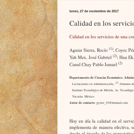
lunes, 27 de noviembre de 2017
Calidad en los servic
Calidad en los servicios de una co
(1)
Aguiar Sierra, Rocío
; Coyoc Pé
(2)
Yah Mex, José Gabriel
; Hau Ek
(2)
Canul Chay Pablo Ismael
Departamento de Ciencias Económico- Admini
(2)
Licenciatura en Administración.,
Alumnos de 
Instituto Tecnológico de Mérida. Av. Tecnológi
Yucatán, México.
Autor de contacto
: geyler_93@hotmail.com
Hoy en día la calidad en el servic
implementa de manera efectiva, se 
desde el ángulo de las expectativ