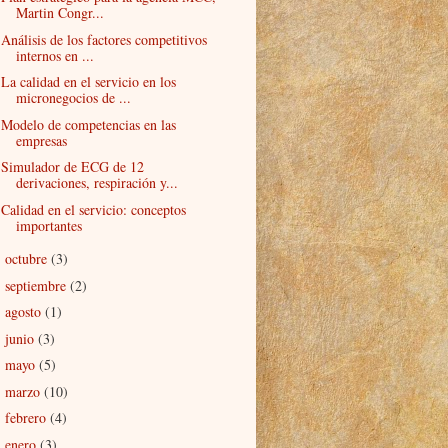
Martin Congr...
Análisis de los factores competitivos
internos en ...
La calidad en el servicio en los
micronegocios de ...
Modelo de competencias en las
empresas
Simulador de ECG de 12
derivaciones, respiración y...
Calidad en el servicio: conceptos
importantes
octubre
(3)
►
septiembre
(2)
►
agosto
(1)
►
junio
(3)
►
mayo
(5)
►
marzo
(10)
►
febrero
(4)
►
enero
(3)
►