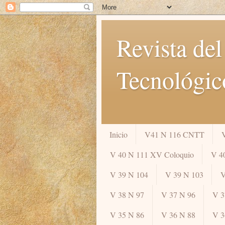
Revista del
Tecnológic
Inicio
V41 N 116 CNTT
V 40 N 111 XV Coloquio
V 4
V 39 N 104
V 39 N 103
V
V 38 N 97
V 37 N 96
V 3
V 35 N 86
V 36 N 88
V 3