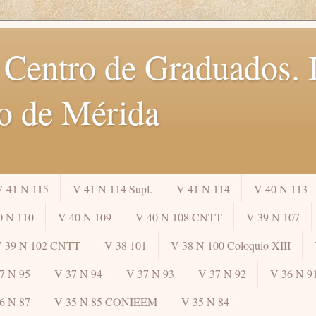
 Centro de Graduados. I
o de Mérida
V 41 N 115
V 41 N 114 Supl.
V 41 N 114
V 40 N 113
0 N 110
V 40 N 109
V 40 N 108 CNTT
V 39 N 107
 39 N 102 CNTT
V 38 101
V 38 N 100 Coloquio XIII
7 N 95
V 37 N 94
V 37 N 93
V 37 N 92
V 36 N 9
6 N 87
V 35 N 85 CONIEEM
V 35 N 84