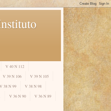
nstituto
V 40 N 112
V 39 N 106
V 39 N 105
V 38 N 99
V 38 N 98
1
V 36 N 90
V 36 N 89