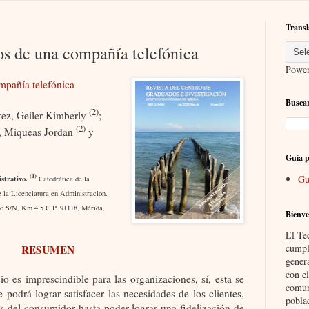
Transl
ios de una compañía telefónica
Powe
mpañía telefónica
Buscar
(2)
rez, Geiler Kimberly
;
(2)
, Miqueas Jordan
y
Guía p
(1)
Gu
strativo.
Catedrática de la
la Licenciatura en Administración.
co S/N, Km 4.5 C.P. 91118, Mérida,
Bienve
El Te
cumpl
RESUMEN
gener
con el
io es imprescindible para las organizaciones, sí, esta se
comun
podrá lograr satisfacer las necesidades de los clientes,
pobla
as del consumidor hasta poder lograr una fidelización de