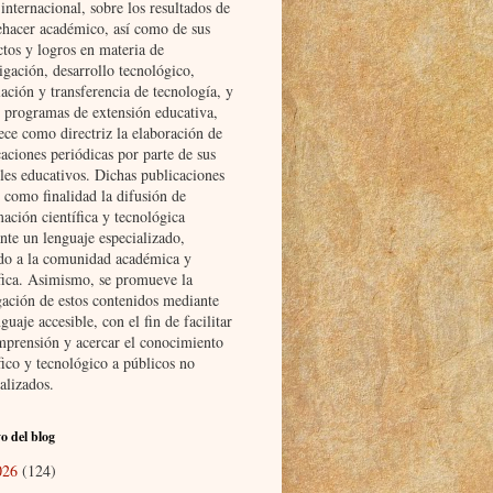
nternacional, sobre los resultados de
ehacer académico, así como de sus
ctos y logros en materia de
igación, desarrollo tecnológico,
ación y transferencia de tecnología, y
s programas de extensión educativa,
ece como directriz la elaboración de
aciones periódicas por parte de sus
les educativos. Dichas publicaciones
 como finalidad la difusión de
ación científica y tecnológica
nte un lenguaje especializado,
ido a la comunidad académica y
ífica. Asimismo, se promueve la
gación de estos contenidos mediante
guaje accesible, con el fin de facilitar
mprensión y acercar el conocimiento
fico y tecnológico a públicos no
alizados.
o del blog
026
(124)