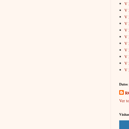
V 
V 
V 
V 
V 
V 
V 
V 
V 
V 
V 
Datos 
R
Ver to
Visita