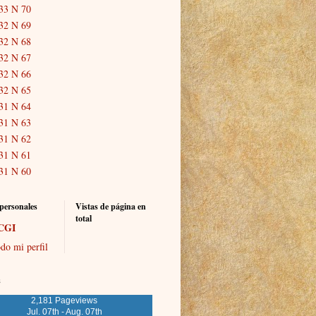
33 N 70
32 N 69
32 N 68
32 N 67
32 N 66
32 N 65
31 N 64
31 N 63
31 N 62
31 N 61
31 N 60
personales
Vistas de página en
total
CGI
do mi perfil
s
2,181 Pageviews
Jul. 07th - Aug. 07th