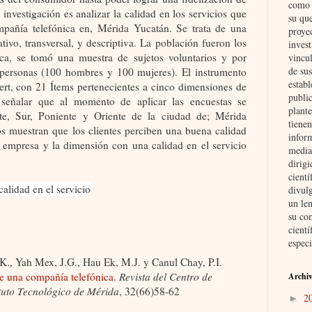
como i
e investigación es analizar la calidad en los servicios que
su qu
mpañía telefónica en, Mérida Yucatán. Se trata de una
proye
tivo, transversal, y descriptiva. La población fueron los
invest
ica, se tomó una muestra de sujetos voluntarios y por
vincul
de su
 personas (100 hombres y 100 mujeres). El instrumento
establ
kert, con 21 Ítems pertenecientes a cinco dimensiones de
public
 señalar que al momento de aplicar las encuestas se
plante
te, Sur, Poniente y Oriente de la ciudad de; Mérida
tienen
os muestran que los clientes perciben una buena calidad
inform
a empresa y la dimensión con una calidad en el servicio
media
dirig
cient
calidad en el servicio
divul
un len
su co
cientí
especi
.K., Yah Mex, J.G., Hau Ek, M.J. y Canul Chay, P.I.
de una compañía telefónica
.
Revista del Centro de
Archiv
ituto Tecnológico de Mérida
, 32(66)58-62
2
►