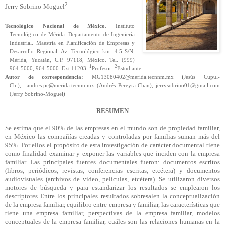
2
Jerry Sobrino-Moguel
Tecnológico Nacional de México
. Instituto
Tecnológico de Mérida. Departamento de Ingeniería
Industrial. Maestría en Planificación de Empresas y
Desarrollo Regional. Av. Tecnológico km. 4.5 S/N,
Mérida, Yucatán, C.P. 97118, México. Tel. (999)
1
2
964-5000, 964-5000. Ext:11203.
Profesor,
Estudiante.
Autor de correspondencia:
MG13080402@merida.tecnnm.mx
(
Jesús Cupul-
Chi),
andres.pc@merida.tecnm.mx (Andrés Pereyra-Chan)
, jerrysobrino01@gmail.com
(Jerry Sobrino-Moguel)
RESUMEN
Se estima que el 90% de las empresas en el mundo son de propiedad familiar,
en México las compañías creadas y controladas por familias suman más del
95%. Por ellos el propósito de esta investigación de carácter documental tiene
como finalidad examinar y exponer las variables que inciden con la empresa
familiar.
Las principales fuentes documentales fueron: documentos escritos
(libros, periódicos, revistas, conferencias escritas, etcétera) y documentos
audiovisuales (archivos de video, películas, etcétera). Se utilizaron diversos
motores de búsqueda y para estandarizar los resultados se emplearon los
descriptores Entre los principales resultados sobresalen la conceptualización
de la empresa familiar, equilibro entre empresa y familiar, las características que
tiene una empresa familiar, perspectivas de la empresa familiar, modelos
conceptuales de la empresa familiar, cuáles son las relaciones humanas en la