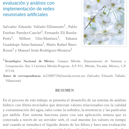
evaluación y análisis con
implementación de redes
neuronales artificiales
1
Salvador Eduardo Vallado-Villamonte
, Pablo
1
Esteban Paredes-Canché
, Fernando Elí Rueda-
1
1
Peréz
, Wilbert Ulín-Martínez
, Yahaira
1
Guadalupe Salas-Santana
, Mario Rafael Baez-
1
1
Roura
y Manuel Jesús Rodríguez-Morayta
1
Tecnológico Nacional de México
. Campus Mérida. Departamento de Sistemas y
Computación. Km 5 Carretera Mérida-Progreso. A.P. 911, Mérida, Yucatán, México, C.P.
97118.
Autor de correspondencia
: le22080759@merida.tecnm.mx (Salvador Eduardo Vallado-
Villamonte)
RESUMEN
En el proceso de este trabajo se presenta el desarrollo de un sistema de análisis
hídrico con filtros reciclados que detectan valores relacionados con la calidad
y contaminación del agua, tales como la turbidez, la resistencia y las partículas
por millón. Este sistema funciona junto con una aplicación remota que es
conectada a través de un servidor web, el cual muestra los valores en tiempo
real cuando se introduce el líquido dentro de los filtros y hace una evaluación