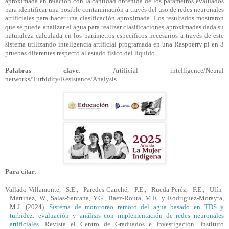
aproximada en relación con la cantidad obtenida de los parámetros evaluados
para identificar una posible contaminación a través del uso de redes neuronales
artificiales para hacer una clasificación aproximada. Los resultados mostraron
que se puede analizar el agua para realizar clasificaciones aproximadas dada su
naturaleza calculada en los parámetros específicos necesarios a través de este
sistema utilizando inteligencia artificial programada en una Raspberry pi en 3
pruebas diferentes respecto al estado físico del líquido.
Palabras clave
: Artificial intelligence/Neural
networks/Turbidity/Resistance/Analysis
Para citar
:
Vallado-Villamonte, S.E., Paredes-Canché, P.E., Rueda-Peréz, F.E., Ulín-
Martínez, W., Salas-Santana, Y.G., Baez-Roura, M.R. y Rodríguez-Morayta,
M.J. (2024).
Sistema de monitoreo remoto del agua basado en TDS y
turbidez: evaluación y análisis con implementación de redes neuronales
artificiales
.
Revista el Centro de Graduados e Investigación. Instituto