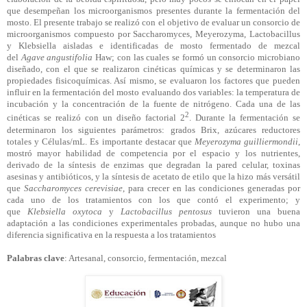
que desempeñan los microorganismos presentes durante la fermentación del
mosto. El presente trabajo se realizó con el objetivo de evaluar un consorcio de
microorganismos compuesto por Saccharomyces, Meyerozyma, Lactobacillus
y Klebsiella aisladas e identificadas de mosto fermentado de mezcal
del
Agave
angustifolia
Haw; con las cuales se formó un consorcio microbiano
diseñado, con el que se realizaron cinéticas químicas y se determinaron las
propiedades fisicoquímicas. Así mismo, se evaluaron los factores que pueden
influir en la fermentación del mosto evaluando dos variables: la temperatura de
incubación y la concentración de la fuente de nitrógeno. Cada una de las
2
cinéticas se realizó con un diseño factorial 2
. Durante la fermentación se
determinaron los siguientes parámetros: grados Brix, azúcares reductores
totales y Células/mL. Es importante destacar que
Meyerozyma guilliermondii
,
mostró mayor habilidad de competencia por el espacio y los nutrientes,
derivado de la síntesis de enzimas que degradan la pared celular, toxinas
asesinas y antibióticos, y la síntesis de acetato de etilo que la hizo más versátil
que
Saccharomyces cerevisiae
, para crecer en las condiciones generadas por
cada uno de los tratamientos con los que contó el experimento; y
que
Klebsiella oxytoca
y
Lactobacillus pentosus
tuvieron una buena
adaptación a las condiciones experimentales probadas, aunque no hubo una
diferencia significativa en la respuesta a los tratamientos
Palabras clave
: Artesanal, consorcio, fermentación, mezcal