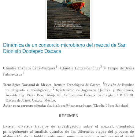
Dinámica de un consorcio microbiano del mezcal de San
Dionisio Ocotepec Oaxaca
1
2
Claudia Lizbeth Cruz-Vásquez
, Claudia López-Sánchez
y Felipe de Jesús
1
Palma-Cruz
1
Tecnológico Nacional de México
. Instituto Tecnológico de Oaxaca,
División de Estudios
2
de Posgrado e Investigación,
Departamento de Ingeniería Química y Bioquímica,
Avenida Ing. Víctor Bravo Ahuja No. 125, esquina Calzada Tecnológico, C.P. 68030.
Oaxaca de Juárez, Oaxaca, México.
Autor para correspondencia
: claudia.lopez@itoaxaca.edu.mx (Claudia López Sánchez)
RESUMEN
Existen diversos trabajos de investigación sobre el mezcal, orientados
principalmente al análisis químico de las diferentes etapas del proceso de
elaboración de la bebida espirituosa, pero muy pocos se enfocan en el papel