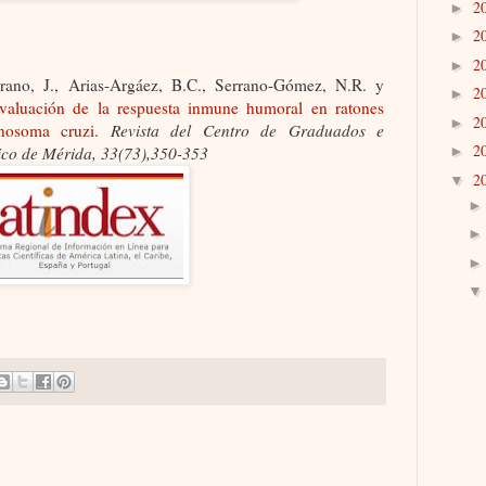
2
►
2
►
2
►
rano, J., Arias-Argáez, B.C., Serrano-Gómez, N.R. y
2
►
aluación de la respuesta inmune humoral en ratones
2
►
anosoma cruzi.
Revista del Centro de Graduados e
2
gico de Mérida, 33(73),350-353
►
2
▼