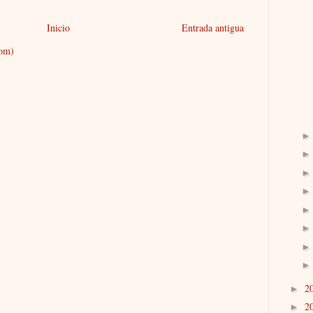
Inicio
Entrada antigua
tom)
2
►
2
►