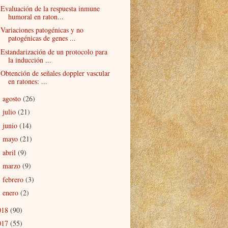
Evaluación de la respuesta inmune
humoral en raton...
Variaciones patogénicas y no
patogénicas de genes ...
Estandarización de un protocolo para
la inducción ...
Obtención de señales doppler vascular
en ratones: ...
agosto
(26)
►
julio
(21)
►
junio
(14)
►
mayo
(21)
►
abril
(9)
►
marzo
(9)
►
febrero
(3)
►
enero
(2)
►
018
(90)
017
(55)