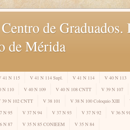
 Centro de Graduados. I
o de Mérida
V 41 N 115
V 41 N 114 Supl.
V 41 N 114
V 40 N 113
0 N 110
V 40 N 109
V 40 N 108 CNTT
V 39 N 107
 39 N 102 CNTT
V 38 101
V 38 N 100 Coloquio XIII
7 N 95
V 37 N 94
V 37 N 93
V 37 N 92
V 36 N 9
6 N 87
V 35 N 85 CONIEEM
V 35 N 84