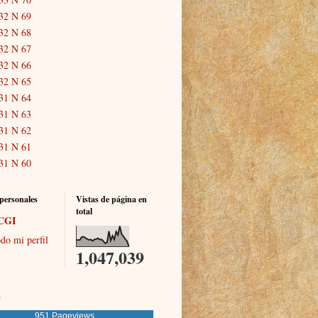
32 N 69
32 N 68
32 N 67
32 N 66
32 N 65
31 N 64
31 N 63
31 N 62
31 N 61
31 N 60
personales
Vistas de página en
total
CGI
do mi perfil
1,047,039
s
951 Pageviews