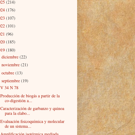
025
(214)
024
(176)
023
(107)
022
(101)
021
(96)
020
(185)
019
(180)
diciembre
(22)
►
noviembre
(21)
►
octubre
(13)
►
septiembre
(19)
▼
V 34 N 78
Producción de biogás a partir de la
co-digestión a...
Caracterización de garbanzo y quinoa
para la elabo...
Evaluación fisicoquímica y molecular
de un sistema...
Amplificación isotérmica mediada