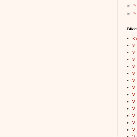
2
►
2
►
Edicio
X
V 
V 
V 
V 
V 
V 
V 
V 
V 
V 
V 
V 
V 
V 