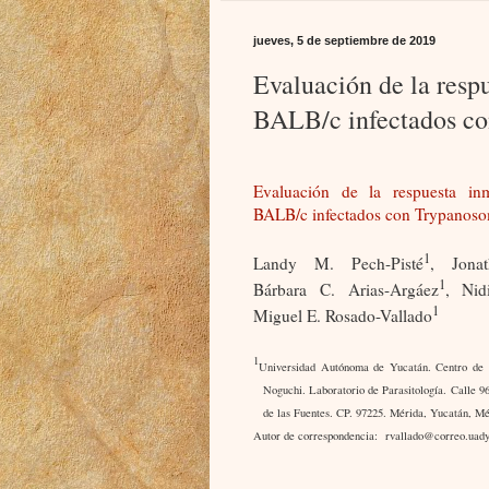
jueves, 5 de septiembre de 2019
Evaluación de la resp
BALB/c infectados co
Evaluación de la respuesta i
BALB/c infectados con Trypanoso
1
Landy M. Pech-Pisté
, Jona
1
Bárbara C. Arias-Argáez
, Nid
1
Miguel E. Rosado-Vallado
1
Universidad Autónoma de Yucatán. Centro de I
Noguchi. Laboratorio de Parasitología. Calle 9
de las Fuentes. CP. 97225. Mérida, Yucatán, M
Autor de correspondencia:
rvallado@correo.uad