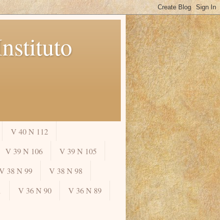
nstituto
V 40 N 112
V 39 N 106
V 39 N 105
V 38 N 99
V 38 N 98
1
V 36 N 90
V 36 N 89