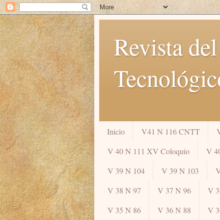
Revista del
Tecnológic
Inicio
V41 N 116 CNTT
V 40 N 111 XV Coloquio
V 4
V 39 N 104
V 39 N 103
V
V 38 N 97
V 37 N 96
V 3
V 35 N 86
V 36 N 88
V 3