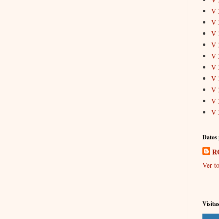
V 
V 
V 
V 
V 
V 
V 
V 
V 
V 
Datos 
R
Ver to
Visita