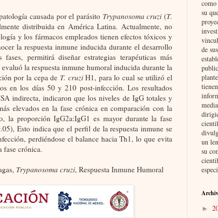
como i
su qu
atología causada por el parásito
Trypanosoma cruzi
(
T.
proye
almente distribuida en América Latina. Actualmente, no
invest
ología y los fármacos empleados tienen efectos tóxicos y
vincul
nocer la respuesta inmune inducida durante el desarrollo
de su
s fases, permitirá diseñar estrategias terapéuticas más
establ
se evaluó la respuesta inmune humoral inducida durante la
public
plante
ción por la cepa de
T. cruzi
H1, para lo cual se utilizó el
tienen
s en los días 50 y 210 post-infección. Los resultados
inform
SA indirecta, indicaron que los niveles de IgG totales y
media
más elevados en la fase crónica en comparación con la
dirig
o, la proporción IgG2a:IgG1 es mayor durante la fase
cient
05), Esto indica que el perfil de la respuesta inmune se
divul
infección, perdiéndose el balance hacia Th1, lo que evita
un len
a fase crónica.
su co
cientí
agas,
Trypanosoma cruzi
, Respuesta Inmune Humoral
especi
Archiv
2
►