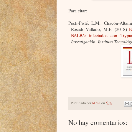
Para citar:
Pech-Pisté, L.M., Chacón-Altami
Rosado-Vallado, M.E. (2018)
Ev
BALB/c infectados con Tryp
Investigación. Instituto Tecnoló
Publicado por
RCGI
en
5:39
No hay comentarios: