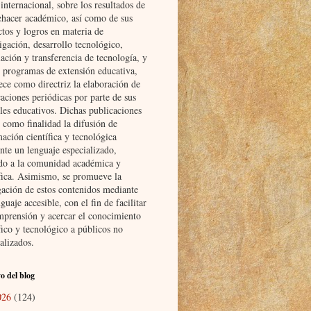
nternacional, sobre los resultados de
ehacer académico, así como de sus
ctos y logros en materia de
igación, desarrollo tecnológico,
ación y transferencia de tecnología, y
s programas de extensión educativa,
ece como directriz la elaboración de
aciones periódicas por parte de sus
les educativos. Dichas publicaciones
 como finalidad la difusión de
ación científica y tecnológica
nte un lenguaje especializado,
ido a la comunidad académica y
ífica. Asimismo, se promueve la
gación de estos contenidos mediante
guaje accesible, con el fin de facilitar
mprensión y acercar el conocimiento
fico y tecnológico a públicos no
alizados.
o del blog
026
(124)