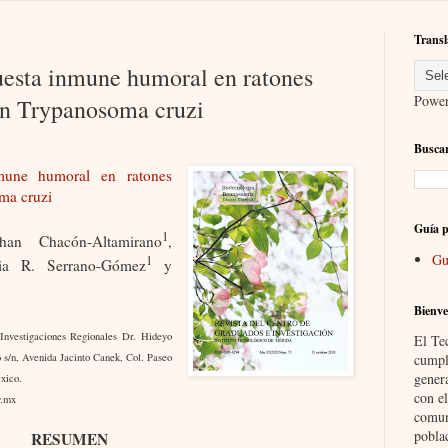
Transl
uesta inmune humoral en ratones
Powe
n Trypanosoma cruzi
Buscar
nmune humoral en ratones
ma cruzi
Guía p
1
than Chacón-Altamirano
,
Gu
1
ia R. Serrano-Gómez
y
Bienve
nvestigaciones Regionales Dr. Hideyo
El Te
cumpl
6 s/n, Avenida Jacinto Canek, Col. Paseo
gener
éxico.
con el
y.mx
comun
pobla
RESUMEN