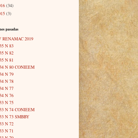
016
(34)
015
(3)
nes pasadas
V RENAMAC 2019
35 N 83
35 N 82
35 N 81
34 N 80 CONIEEM
34 N 79
34 N 78
34 N 77
34 N 76
33 N 75
33 N 74 CONIEEM
33 N 73 SMBBY
33 N 72
33 N 71
33 N 70