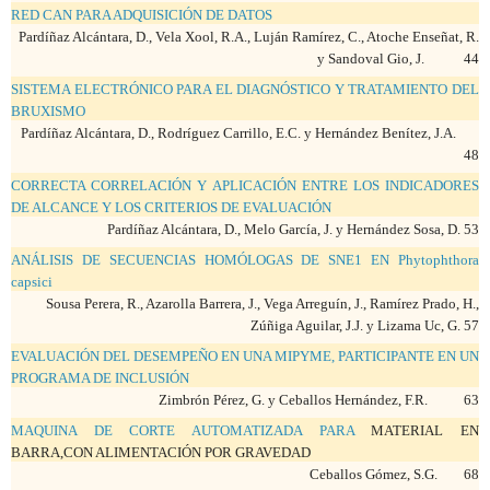
RED CAN PARA ADQUISICIÓN DE DATOS
Pardíñaz Alcántara, D., Vela Xool, R.A., Luján Ramírez, C., Atoche Enseñat, R.
y Sandoval Gio, J. 44
SISTEMA ELECTRÓNICO PARA EL DIAGNÓSTICO Y TRATAMIENTO DEL
BRUXISMO
Pardíñaz Alcántara, D., Rodríguez Carrillo, E.C. y Hernández Benítez, J.A.
48
CORRECTA CORRELACIÓN Y APLICACIÓN ENTRE LOS INDICADORES
DE ALCANCE Y LOS CRITERIOS DE EVALUACIÓN
Pardíñaz Alcántara, D., Melo García, J. y Hernández Sosa, D. 53
ANÁLISIS DE SECUENCIAS HOMÓLOGAS DE SNE1 EN Phytophthora
capsici
Sousa Perera, R., Azarolla Barrera, J., Vega Arreguín, J., Ramírez Prado, H.,
Zúñiga Aguilar, J.J. y Lizama Uc, G. 57
EVALUACIÓN DEL DESEMPEÑO EN UNA MIPYME, PARTICIPANTE EN UN
PROGRAMA DE INCLUSIÓN
Zimbrón Pérez, G. y Ceballos Hernández, F.R. 63
MAQUINA DE CORTE AUTOMATIZADA PARA
MATERIAL EN
BARRA,CON ALIMENTACIÓN POR GRAVEDAD
Ceballos Gómez, S.G. 68