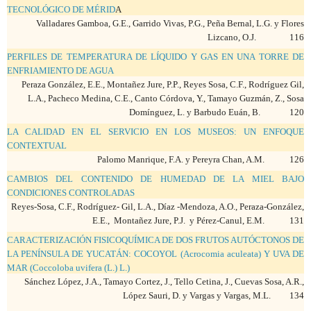
TECNOLÓGICO DE MÉRID
A
Valladares Gamboa, G.E., Garrido Vivas, P.G., Peña Bernal, L.G. y Flores
Lizcano, O.J. 116
PERFILES DE TEMPERATURA DE LÍQUIDO Y GAS EN UNA TORRE DE
ENFRIAMIENTO DE AGUA
Peraza González, E.E., Montañez Jure, P.P., Reyes Sosa, C.F., Rodríguez Gil,
L.A., Pacheco Medina, C.E., Canto Córdova, Y., Tamayo Guzmán, Z., Sosa
Domínguez, L. y Barbudo Euán, B. 120
LA CALIDAD EN EL SERVICIO EN LOS MUSEOS: UN ENFOQUE
CONTEXTUAL
Palomo Manrique, F.A. y Pereyra Chan, A.M. 126
CAMBIOS DEL CONTENIDO DE HUMEDAD DE LA MIEL BAJO
CONDICIONES CONTROLADAS
Reyes-Sosa, C.F., Rodríguez- Gil, L.A., Díaz -Mendoza, A.O., Peraza-González,
E.E., Montañez Jure, P.J. y Pérez-Canul, E.M. 131
CARACTERIZACIÓN FISICOQUÍMICA DE DOS FRUTOS AUTÓCTONOS DE
LA PENÍNSULA DE YUCATÁN: COCOYOL (Acrocomia aculeata) Y UVA DE
MAR (Coccoloba uvifera (L.) L.)
Sánchez López, J.A., Tamayo Cortez, J., Tello Cetina, J., Cuevas Sosa, A.R.,
López Sauri, D. y Vargas y Vargas, M.L. 134