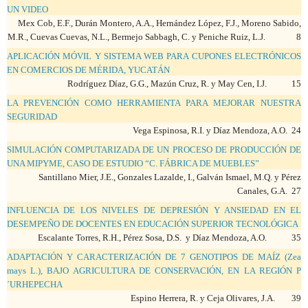
UN VIDEO
Mex Cob, E.F., Durán Montero, A.A., Hernández López, F.J., Moreno Sabido,
M.R., Cuevas Cuevas, N.L., Bermejo Sabbagh, C. y Peniche Ruiz, L.J. 8
APLICACIÓN MÓVIL Y SISTEMA WEB PARA CUPONES ELECTRÓNICOS
EN COMERCIOS DE MÉRIDA, YUCATÁN
Rodríguez Díaz, G.G., Mazún Cruz, R. y May Cen, I.J. 15
LA PREVENCIÓN COMO HERRAMIENTA PARA MEJORAR NUESTRA
SEGURIDAD
Vega Espinosa, R.I. y Díaz Mendoza, A.O. 24
SIMULACIÓN COMPUTARIZADA DE UN PROCESO DE PRODUCCIÓN DE
UNA MIPYME, CASO DE ESTUDIO “C. FÁBRICA DE MUEBLES”
Santillano Mier, J.E., Gonzales Lazalde, I., Galván Ismael, M.Q. y Pérez
Canales, G.A. 27
INFLUENCIA DE LOS NIVELES DE DEPRESIÓN Y ANSIEDAD EN EL
DESEMPEÑO DE DOCENTES EN EDUCACIÓN SUPERIOR TECNOLÓGICA
Escalante Torres, R.H., Pérez Sosa, D.S. y Díaz Mendoza, A.O. 35
ADAPTACIÓN Y CARACTERIZACIÓN DE 7 GENOTIPOS DE MAÍZ (Zea
mays L.), BAJO AGRICULTURA DE CONSERVACIÓN, EN LA REGIÓN P
´URHEPECHA
Espino Herrera, R. y Ceja Olivares, J.A. 39