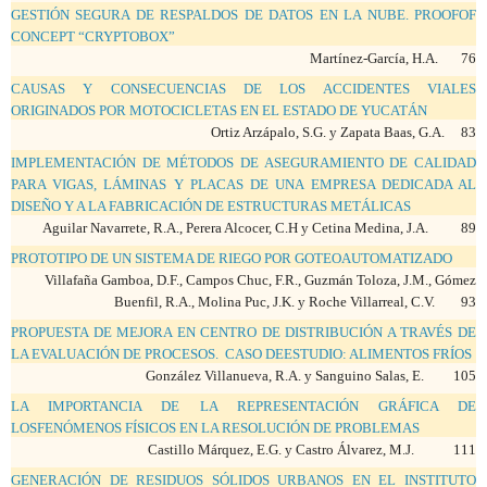
GESTIÓN SEGURA DE RESPALDOS DE DATOS EN LA NUBE.
PROOFOF
CONCEPT “CRYPTOBOX”
Martínez-García, H.A. 76
CAUSAS Y CONSECUENCIAS DE LOS ACCIDENTES VIALES
ORIGINADOS POR MOTOCICLETAS EN EL ESTADO DE YUCATÁN
Ortiz Arzápalo, S.G. y Zapata Baas, G.A. 83
IMPLEMENTACIÓN DE MÉTODOS DE ASEGURAMIENTO DE CALIDAD
PARA VIGAS, LÁMINAS Y PLACAS DE UNA EMPRESA DEDICADA AL
DISEÑO Y A LA FABRICACIÓN DE ESTRUCTURAS METÁLICAS
Aguilar Navarrete, R.A., Perera Alcocer, C.H y Cetina Medina, J.A. 89
PROTOTIPO DE UN SISTEMA DE RIEGO POR GOTEOAUTOMATIZADO
Villafaña Gamboa, D.F., Campos Chuc, F.R., Guzmán Toloza, J.M., Gómez
Buenfil, R.A., Molina Puc, J.K. y Roche Villarreal, C.V. 93
PROPUESTA DE MEJORA EN CENTRO DE DISTRIBUCIÓN A TRAVÉS DE
LA EVALUACIÓN DE PROCESOS. CASO DEESTUDIO: ALIMENTOS FRÍOS
González Villanueva, R.A. y Sanguino Salas, E. 105
LA IMPORTANCIA DE LA REPRESENTACIÓN GRÁFICA DE
LOSFENÓMENOS FÍSICOS EN LA RESOLUCIÓN DE PROBLEMAS
Castillo Márquez, E.G. y Castro Álvarez, M.J. 111
GENERACIÓN DE RESIDUOS SÓLIDOS URBANOS EN EL INSTITUTO