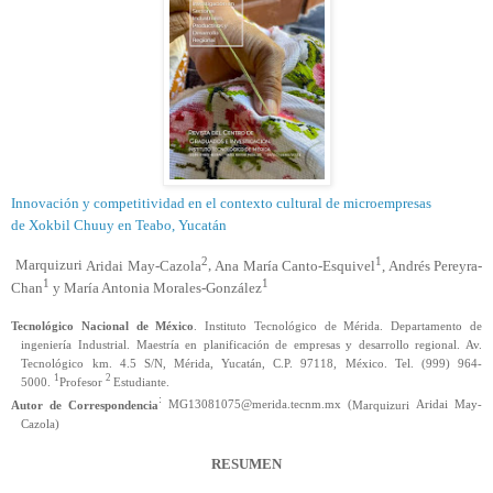
Innovación y competitividad en el contexto cultural de microempresas
de
Xokbil
Chuuy
en
Teabo
, Yucatán
2
1
Marquizuri
Aridai
May-Cazola
,
Ana María Canto-Esquivel
, Andrés Pereyra-
1
1
Chan
y
María Antonia Morales-González
Tecnológico Nacional de México
.
Instituto Tecnológico de Mérida. Departamento de
ingeniería Industrial. Maestría en planificación de empresas y desarrollo regional. Av.
Tecnológico km. 4.5 S/N, Mérida, Yucatán, C.P. 97118, México. Tel. (999) 964-
1
2
5000.
Profesor
Estudiante.
:
Autor
de Correspondencia
MG13081075@merida.tecnm.mx (
Marquizuri
Aridai
May-
Cazola
)
RESUMEN