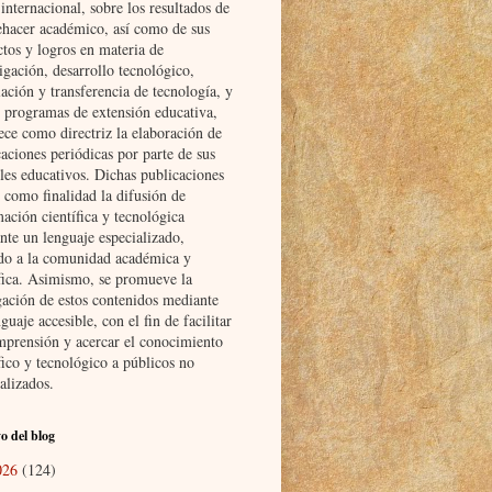
nternacional, sobre los resultados de
ehacer académico, así como de sus
ctos y logros en materia de
igación, desarrollo tecnológico,
ación y transferencia de tecnología, y
s programas de extensión educativa,
ece como directriz la elaboración de
aciones periódicas por parte de sus
les educativos. Dichas publicaciones
 como finalidad la difusión de
ación científica y tecnológica
nte un lenguaje especializado,
ido a la comunidad académica y
ífica. Asimismo, se promueve la
gación de estos contenidos mediante
guaje accesible, con el fin de facilitar
mprensión y acercar el conocimiento
fico y tecnológico a públicos no
alizados.
o del blog
026
(124)