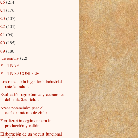
025
(214)
024
(176)
023
(107)
022
(101)
021
(96)
020
(185)
019
(180)
diciembre
(22)
▼
V 34 N 79
V 34 N 80 CONIEEM
Los retos de la ingeniería industrial
ante la indu...
Evaluación agronómica y económica
del maíz Sac Beh...
Áreas potenciales para el
establecimiento de chile...
Fertilización orgánica para la
producción y calida...
Elaboración de un yogurt funcional