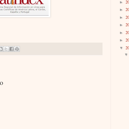
2
►
2
►
2
►
2
►
2
►
2
►
2
▼
io