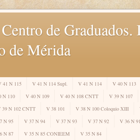
 Centro de Graduados. I
o de Mérida
V 41 N 115
V 41 N 114 Supl.
V 41 N 114
V 40 N 113
0 N 110
V 40 N 109
V 40 N 108 CNTT
V 39 N 107
 39 N 102 CNTT
V 38 101
V 38 N 100 Coloquio XIII
7 N 95
V 37 N 94
V 37 N 93
V 37 N 92
V 36 N 9
6 N 87
V 35 N 85 CONIEEM
V 35 N 84