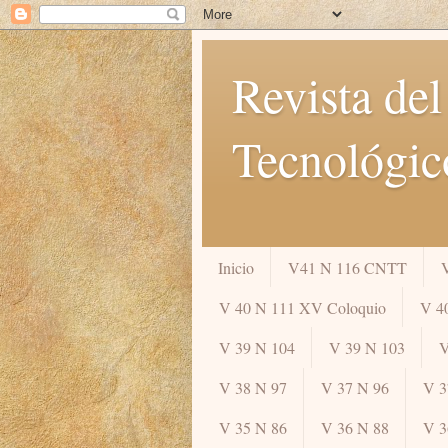
Revista del
Tecnológic
Inicio
V41 N 116 CNTT
V 40 N 111 XV Coloquio
V 4
V 39 N 104
V 39 N 103
V
V 38 N 97
V 37 N 96
V 3
V 35 N 86
V 36 N 88
V 3