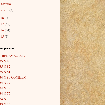
febrero
(3)
►
enero
(2)
►
018
(90)
017
(55)
016
(34)
015
(3)
nes pasadas
V RENAMAC 2019
35 N 83
35 N 82
35 N 81
34 N 80 CONIEEM
34 N 79
34 N 78
34 N 77
34 N 76
33 N 75