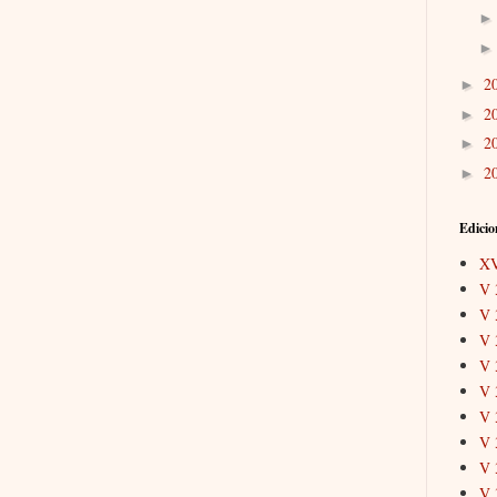
2
►
2
►
2
►
2
►
Edicio
X
V 
V 
V 
V 
V 
V 
V 
V 
V 