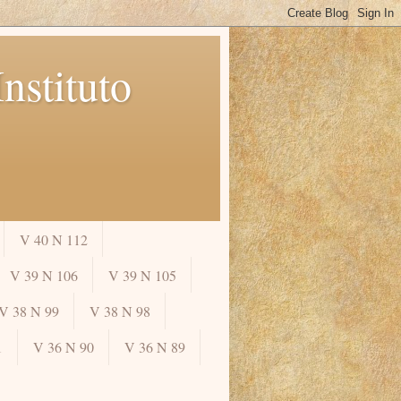
nstituto
V 40 N 112
V 39 N 106
V 39 N 105
V 38 N 99
V 38 N 98
1
V 36 N 90
V 36 N 89