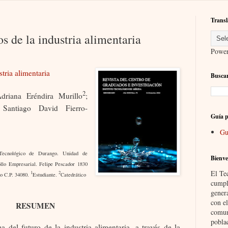
Transl
s de la industria alimentaria
Powe
tria alimentaria
Buscar
2
driana Eréndira Murillo
;
antiago David Fierro-
Guía p
Gu
Tecnológico de Durango. Unidad de
Bienve
ollo Empresarial. Felipe Pescador 1830
El Te
1
2
o C.P. 34080.
Estudiante.
Catedrático
cumpl
gener
con el
RESUMEN
comun
pobla
a del futuro de la industria alimentaria, a través de la