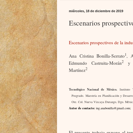
miércoles, 18 de diciembre de 2019
Escenarios prospectivo
Escenarios prospectivos de la indus
1
Ana Cristina Bonilla-Serrato
, A
2
Edmundo Castruita-Morán
y S
2
Martínez
Tecnológico Nacional de México.
Instituto 
Posgrado.
Maestría en Planificación y Desarr
Ote. Col. Nueva Vizcaya Durango, Dgo. Méxic
Autor de contacto:
ing.anabonilla@gmail.com;
El presente trabajo expone el tem