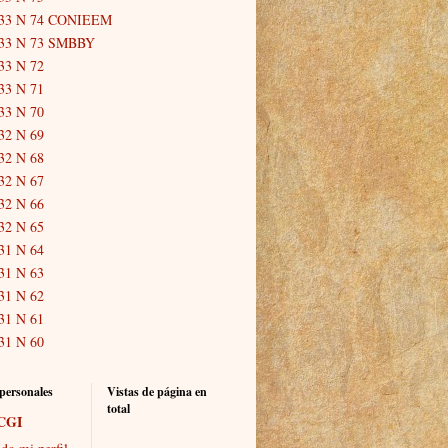
33 N 74 CONIEEM
33 N 73 SMBBY
33 N 72
33 N 71
33 N 70
32 N 69
32 N 68
32 N 67
32 N 66
32 N 65
31 N 64
31 N 63
31 N 62
31 N 61
31 N 60
personales
Vistas de página en
total
CGI