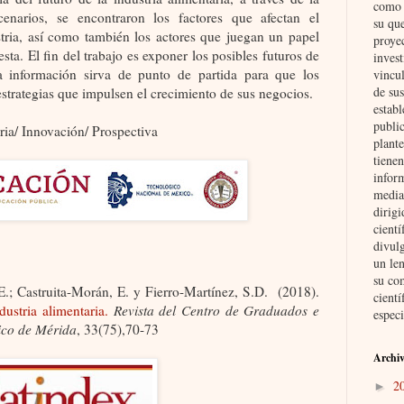
como i
enarios, se encontraron los factores que afectan el
su qu
stria, así como también los actores que juegan un papel
proye
sta. El fin del trabajo es exponer los posibles futuros de
invest
la información sirva de punto de partida para que los
vincul
de su
trategias que impulsen el crecimiento de sus negocios.
establ
public
ria/ Innovación/ Prospectiva
plante
tienen
inform
media
dirig
cient
divul
un len
su co
E.; Castruita-Morán, E. y Fierro-Martínez, S.D.
(2018).
cientí
dustria alimentaria.
Revista del Centro de Graduados e
especi
gico de Mérida
, 33(75),70-73
Archiv
2
►