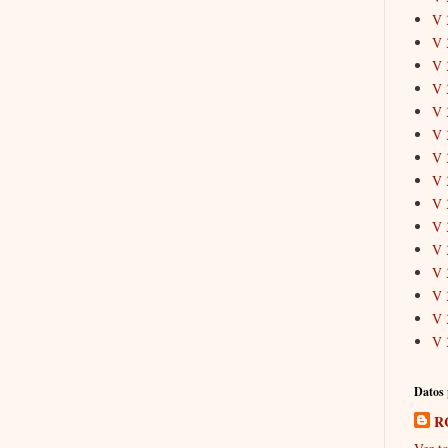
V 
V 
V 
V 
V 
V 
V 
V 
V 
V 
V 
V 
V 
V 
V 
Datos 
R