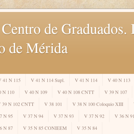
 Centro de Graduados. I
o de Mérida
V 41 N 115
V 41 N 114 Supl.
V 41 N 114
V 40 N 113
0 N 110
V 40 N 109
V 40 N 108 CNTT
V 39 N 107
 39 N 102 CNTT
V 38 101
V 38 N 100 Coloquio XIII
7 N 95
V 37 N 94
V 37 N 93
V 37 N 92
V 36 N 9
6 N 87
V 35 N 85 CONIEEM
V 35 N 84