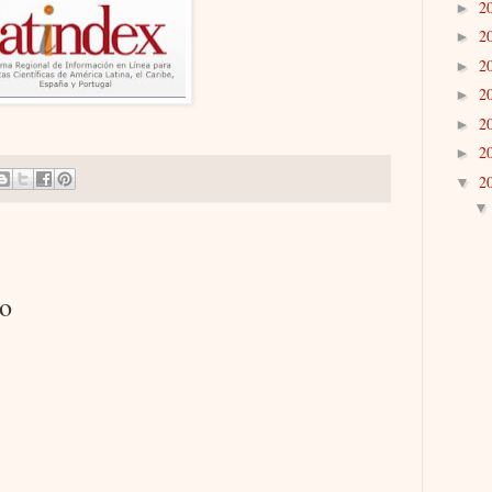
2
►
2
►
2
►
2
►
2
►
2
►
2
▼
io