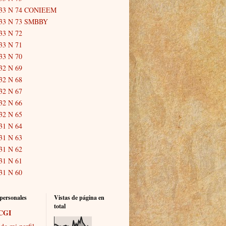
33 N 74 CONIEEM
33 N 73 SMBBY
33 N 72
33 N 71
33 N 70
32 N 69
32 N 68
32 N 67
32 N 66
32 N 65
31 N 64
31 N 63
31 N 62
31 N 61
31 N 60
personales
Vistas de página en
total
CGI