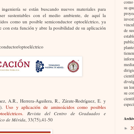
como i
su qu
ingeniería se están buscando nuevos materiales para
proye
 ser sustentables con el medio ambiente, de aquí la
invest
cidos como un posible semiconductor optoeléctrico, ya
vincul
e con esta función y abre la posibilidad de su aplicación
de su
establ
public
conductor/
optoeléctrico
plante
tienen
inform
media
dirig
cient
divul
un len
su co
cientí
ez, A.R., Herrera-Aguilera,
R., Zárate-Rodríguez, E. y
especi
8).
Uso y aplicación de aminoácidos como posibles
oeléctricos.
Revista del Centro de Graduados e
Archiv
gico de Mérida
, 33(75),41-50
2
►