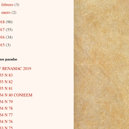
febrero
(3)
►
enero
(2)
►
018
(90)
017
(55)
016
(34)
015
(3)
nes pasadas
V RENAMAC 2019
35 N 83
35 N 82
35 N 81
34 N 80 CONIEEM
34 N 79
34 N 78
34 N 77
34 N 76
33 N 75