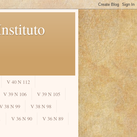
nstituto
V 40 N 112
V 39 N 106
V 39 N 105
V 38 N 99
V 38 N 98
1
V 36 N 90
V 36 N 89