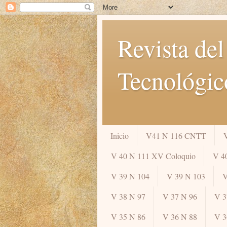
Revista del
Tecnológic
Inicio
V41 N 116 CNTT
V 40 N 111 XV Coloquio
V 4
V 39 N 104
V 39 N 103
V
V 38 N 97
V 37 N 96
V 3
V 35 N 86
V 36 N 88
V 3