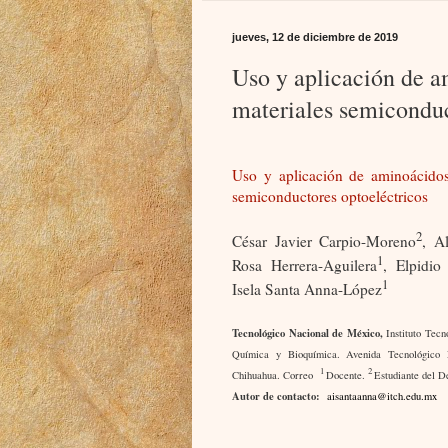
jueves, 12 de diciembre de 2019
Uso y aplicación de 
materiales semiconduc
Uso y aplicación de aminoácidos
semiconductores optoeléctricos
2
César Javier Carpio-Moreno
, A
1
Rosa Herrera-Aguilera
, Elpidio
1
Isela Santa Anna-López
Tecnológico Nacional de México,
Instituto Tecn
Química y Bioquímica. Avenida Tecnológico
1
2
Chihuahua. Correo
Docente.
Estudiante del D
Autor de contacto:
aisantaanna@itch.edu.mx