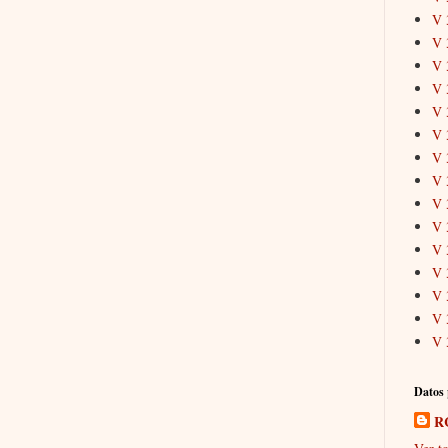
V 
V 
V 
V 
V 
V 
V 
V 
V 
V 
V 
V 
V 
V 
V 
Datos 
R