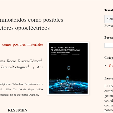
Transl
aminoácidos como posibles
Powe
tores optoeléctricos
Buscar
 como posibles materiales
Guía p
1
lma Rocío Rivera-Gómez
,
Gu
1
 Zárate-Rodríguez
, y Ana
Bienve
ológico de Chihuahua, Departamento de
El Te
 No. 2909, Col. 10 de Mayo, 31310,
cumpl
epartamento de Ingeniería Química,
gener
con el
comun
RESUMEN
pobla