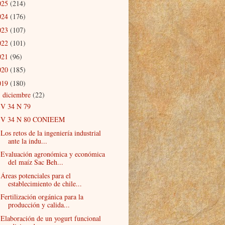
025
(214)
024
(176)
023
(107)
022
(101)
021
(96)
020
(185)
019
(180)
diciembre
(22)
▼
V 34 N 79
V 34 N 80 CONIEEM
Los retos de la ingeniería industrial
ante la indu...
Evaluación agronómica y económica
del maíz Sac Beh...
Áreas potenciales para el
establecimiento de chile...
Fertilización orgánica para la
producción y calida...
Elaboración de un yogurt funcional