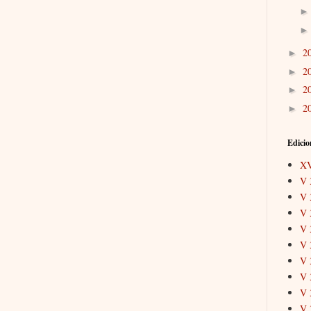
2
►
2
►
2
►
2
►
Edicio
X
V 
V 
V 
V 
V 
V 
V 
V 
V 