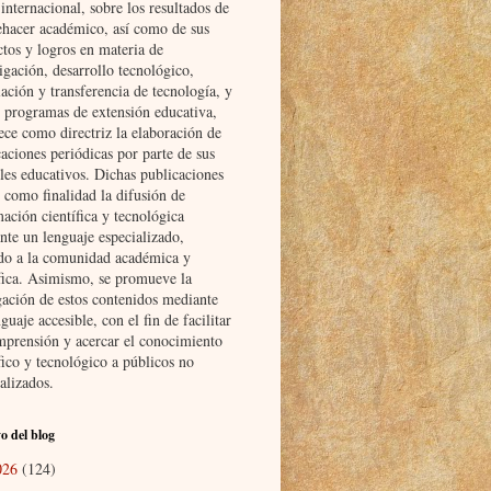
nternacional, sobre los resultados de
ehacer académico, así como de sus
ctos y logros en materia de
igación, desarrollo tecnológico,
ación y transferencia de tecnología, y
s programas de extensión educativa,
ece como directriz la elaboración de
aciones periódicas por parte de sus
les educativos. Dichas publicaciones
 como finalidad la difusión de
ación científica y tecnológica
nte un lenguaje especializado,
ido a la comunidad académica y
ífica. Asimismo, se promueve la
gación de estos contenidos mediante
guaje accesible, con el fin de facilitar
mprensión y acercar el conocimiento
fico y tecnológico a públicos no
alizados.
o del blog
026
(124)