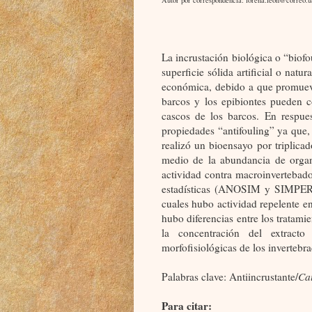
La incrustación biológica o “biof
superficie sólida artificial o nat
económica, debido a que promueve
barcos y los epibiontes pueden co
cascos de los barcos. En respue
propiedades “antifouling” ya que, 
realizó un bioensayo por triplica
medio de la abundancia de orga
actividad contra macroinvertebado
estadísticas (ANOSIM y SIMPER).
cuales hubo actividad repelente en
hubo diferencias entre los tratami
la concentración del extracto
morfofisiológicas de los invertebr
Palabras clave: Antiincrustante/
Cau
Para citar: