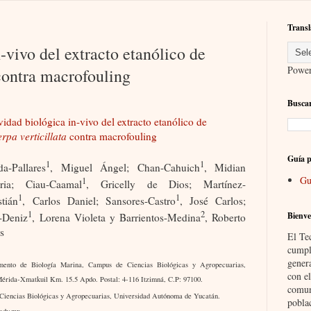
Transl
-vivo del extracto etanólico de
Powe
 contra macrofouling
Buscar
vidad biológica in-vivo del extracto etanólico de
rpa verticillata
contra macrofouling
Guía p
1
1
a-Pallares
, Miguel Ángel; Chan-Cahuich
, Midian
Gu
1
oria; Ciau-Caamal
, Gricelly de Dios; Martínez-
1
1
tián
, Carlos Daniel; Sansores-Castro
, José Carlos;
1
2
Bienve
-Deniz
, Lorena Violeta y Barrientos-Medina
, Roberto
s
El Te
cumpl
gener
mento de Biología Marina, Campus de Ciencias Biológicas y Agropecuarias,
con el
érida-Xmatkuil Km. 15.5 Apdo. Postal: 4-116 Itzimná, C.P: 97100.
comun
Ciencias Biológicas y Agropecuarias, Universidad Autónoma de Yucatán.
pobla
uady.mx