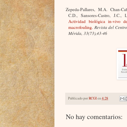
Zepeda-Pallares, M.A. Chan-Cah
C.D., Sansores-Castro, J.C.,
Actividad biológica in-vivo d
macrofouling.
Revista del Centr
Mérida, 33(73),43-46
Publicado por
RCGI
en
4:28
No hay comentarios: