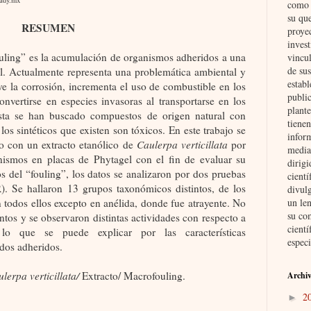
como i
su qu
RESUMEN
proye
invest
ouling” es la acumulación de organismos adheridos a una
vincul
de su
ural. Actualmente representa una problemática ambiental y
establ
 la corrosión, incrementa el uso de combustible en los
public
nvertirse en especies invasoras al transportarse en los
plante
sta se han buscado compuestos de origen natural con
tienen
los sintéticos que existen son tóxicos. En este trabajo se
inform
do con un extracto etanólico de
Caulerpa verticillata
por
media
nismos en placas de Phytagel
con el fin de evaluar su
dirig
s del “fouling”, los datos se analizaron por dos pruebas
cient
 Se hallaron 13 grupos taxonómicos distintos, de los
divul
 todos ellos excepto en anélida, donde fue atrayente. No
un len
su co
entos y se observaron distintas actividades con respecto a
cientí
 lo que se puede explicar por las características
especi
ados adheridos.
lerpa verticillata/
Extracto/ Macrofouling.
Archiv
2
►