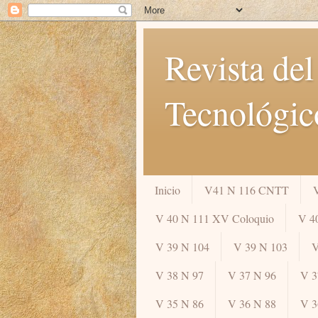
Revista del
Tecnológic
Inicio
V41 N 116 CNTT
V 40 N 111 XV Coloquio
V 4
V 39 N 104
V 39 N 103
V
V 38 N 97
V 37 N 96
V 3
V 35 N 86
V 36 N 88
V 3