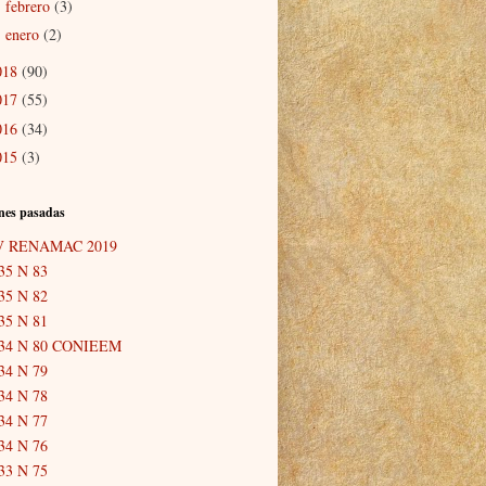
febrero
(3)
►
enero
(2)
►
018
(90)
017
(55)
016
(34)
015
(3)
nes pasadas
V RENAMAC 2019
35 N 83
35 N 82
35 N 81
34 N 80 CONIEEM
34 N 79
34 N 78
34 N 77
34 N 76
33 N 75