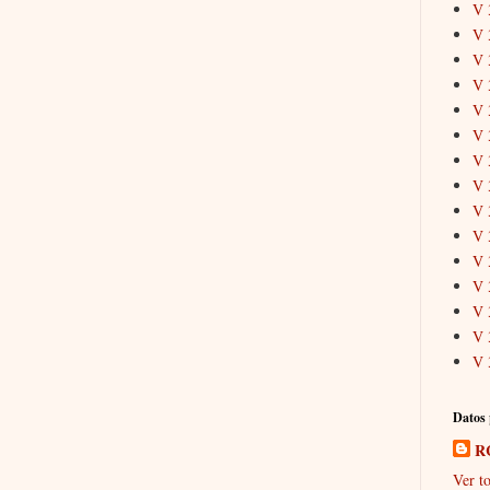
V 
V 
V 
V 
V 
V 
V 
V 
V 
V 
V 
V 
V 
V 
V 
Datos 
R
Ver to