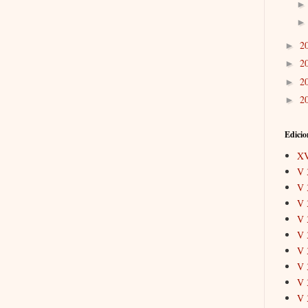
2
►
2
►
2
►
2
►
Edicio
X
V 
V 
V 
V 
V 
V 
V 
V 
V 