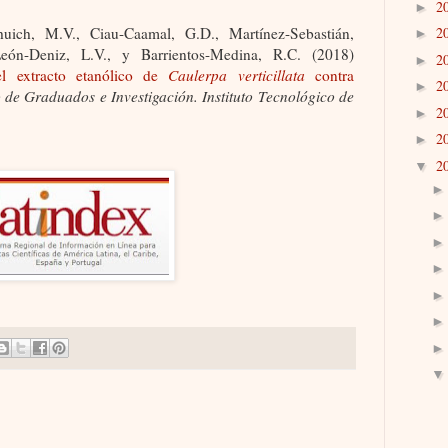
2
►
uich, M.V., Ciau-Caamal, G.D., Martínez-Sebastián,
2
►
 León-Deniz, L.V., y Barrientos-Medina, R.C.
(2018)
2
►
el extracto etanólico de
Caulerpa verticillata
contra
2
►
o de Graduados e Investigación. Instituto Tecnológico de
2
►
2
►
2
▼