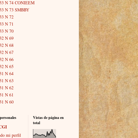
33 N 74 CONIEEM
33 N 73 SMBBY
33 N 72
33 N 71
33 N 70
32 N 69
32 N 68
32 N 67
32 N 66
32 N 65
31 N 64
31 N 63
31 N 62
31 N 61
31 N 60
personales
Vistas de página en
total
CGI
do mi perfil