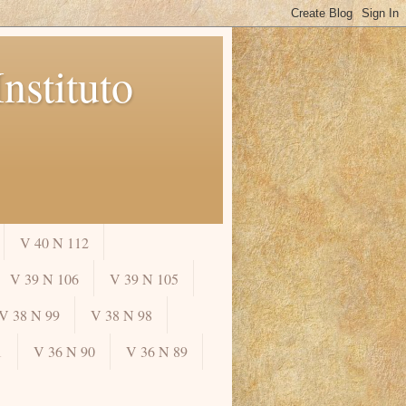
nstituto
V 40 N 112
V 39 N 106
V 39 N 105
V 38 N 99
V 38 N 98
1
V 36 N 90
V 36 N 89