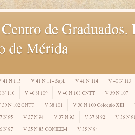
 Centro de Graduados. I
o de Mérida
V 41 N 115
V 41 N 114 Supl.
V 41 N 114
V 40 N 113
0 N 110
V 40 N 109
V 40 N 108 CNTT
V 39 N 107
 39 N 102 CNTT
V 38 101
V 38 N 100 Coloquio XIII
7 N 95
V 37 N 94
V 37 N 93
V 37 N 92
V 36 N 9
6 N 87
V 35 N 85 CONIEEM
V 35 N 84