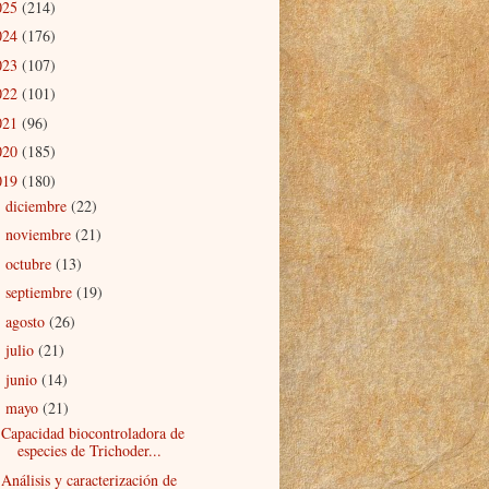
025
(214)
024
(176)
023
(107)
022
(101)
021
(96)
020
(185)
019
(180)
diciembre
(22)
►
noviembre
(21)
►
octubre
(13)
►
septiembre
(19)
►
agosto
(26)
►
julio
(21)
►
junio
(14)
►
mayo
(21)
▼
Capacidad biocontroladora de
especies de Trichoder...
Análisis y caracterización de