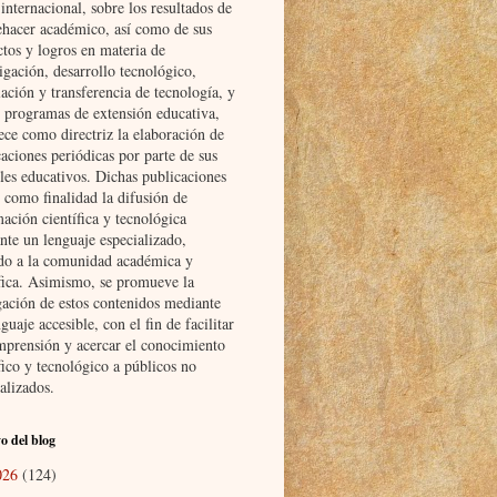
nternacional, sobre los resultados de
ehacer académico, así como de sus
ctos y logros en materia de
igación, desarrollo tecnológico,
ación y transferencia de tecnología, y
s programas de extensión educativa,
ece como directriz la elaboración de
aciones periódicas por parte de sus
les educativos. Dichas publicaciones
 como finalidad la difusión de
ación científica y tecnológica
nte un lenguaje especializado,
ido a la comunidad académica y
ífica. Asimismo, se promueve la
gación de estos contenidos mediante
guaje accesible, con el fin de facilitar
mprensión y acercar el conocimiento
fico y tecnológico a públicos no
alizados.
o del blog
026
(124)