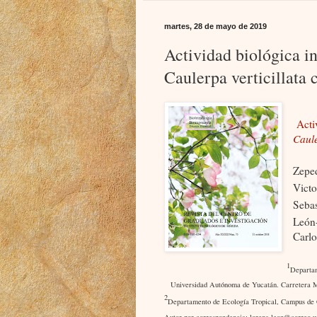
martes, 28 de mayo de 2019
Actividad biológica in
Caulerpa verticillata
Acti
Caule
Zeped
Vict
Sebas
León
Carlo
1
Departa
Universidad Autónoma de Yucatán. Carretera M
2
Departamento de Ecología Tropical, Campus de 
Autor por correspondencia:
lorena.leon@correo.