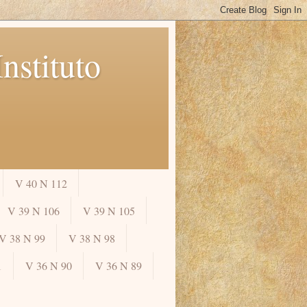
nstituto
V 40 N 112
V 39 N 106
V 39 N 105
V 38 N 99
V 38 N 98
1
V 36 N 90
V 36 N 89