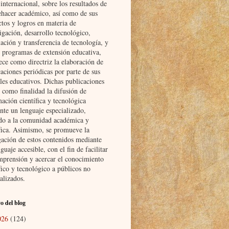
nternacional, sobre los resultados de
ehacer académico, así como de sus
ctos y logros en materia de
igación, desarrollo tecnológico,
ación y transferencia de tecnología, y
s programas de extensión educativa,
ece como directriz la elaboración de
aciones periódicas por parte de sus
les educativos. Dichas publicaciones
 como finalidad la difusión de
ación científica y tecnológica
nte un lenguaje especializado,
ido a la comunidad académica y
ífica. Asimismo, se promueve la
gación de estos contenidos mediante
guaje accesible, con el fin de facilitar
mprensión y acercar el conocimiento
fico y tecnológico a públicos no
alizados.
o del blog
026
(124)