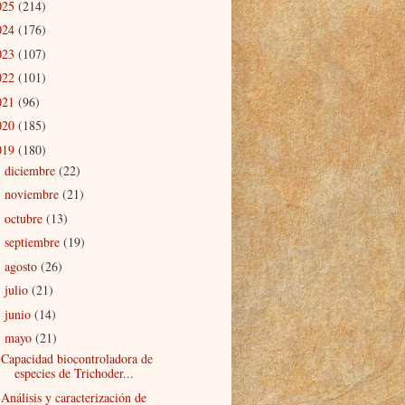
025
(214)
024
(176)
023
(107)
022
(101)
021
(96)
020
(185)
019
(180)
diciembre
(22)
►
noviembre
(21)
►
octubre
(13)
►
septiembre
(19)
►
agosto
(26)
►
julio
(21)
►
junio
(14)
►
mayo
(21)
▼
Capacidad biocontroladora de
especies de Trichoder...
Análisis y caracterización de