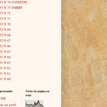
33 N 74 CONIEEM
33 N 73 SMBBY
33 N 72
33 N 71
33 N 70
32 N 69
32 N 68
32 N 67
32 N 66
32 N 65
31 N 64
31 N 63
31 N 62
31 N 61
31 N 60
personales
Vistas de página en
total
CGI
do mi perfil