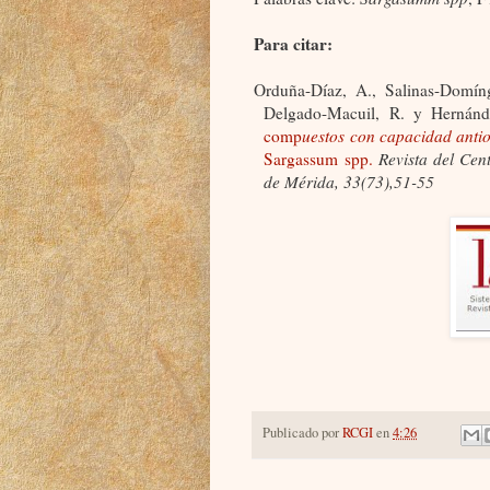
Para citar:
Orduña-Díaz, A., Salinas-Domíng
Delgado-Macuil, R. y Hernán
comp
uestos con capacidad antio
Sargassum spp.
Revista del Cen
de Mérida, 33(73),51-55
Publicado por
RCGI
en
4:26