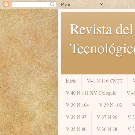
Revista del
Tecnológic
Inicio
V41 N 116 CNTT
V 40 N 111 XV Coloquio
V 4
V 39 N 104
V 39 N 103
V
V 38 N 97
V 37 N 96
V 3
V 35 N 86
V 36 N 88
V 3