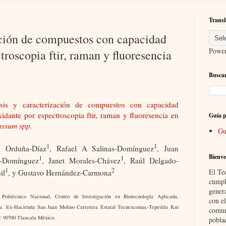
Transl
ación de compuestos con capacidad
Powe
troscopia ftir, raman y fluoresencia
Buscar
isis y caracterización de compuestos con capacidad
xidante por espectroscopia ftir, raman y fluoresencia en
Guía p
assum spp.
Gu
1
1
 Orduña-Díaz
, Rafael A Salinas-Domínguez
, Juan
Bienve
1
1
d-Domínguez
, Janet Morales-Chávez
, Raúl Delgado-
1
2
El Te
il
, y Gustavo Hernández-Carmona
cumpl
gener
to Politécnico Nacional. Centro de Investigación en Biotecnología Aplicada,
con el
la. Ex-Hacienda San Juan Molino Carretera Estatal Tecuexcomac-Tepetitla Km
comun
P. 90700 Tlaxcala México.
pobla