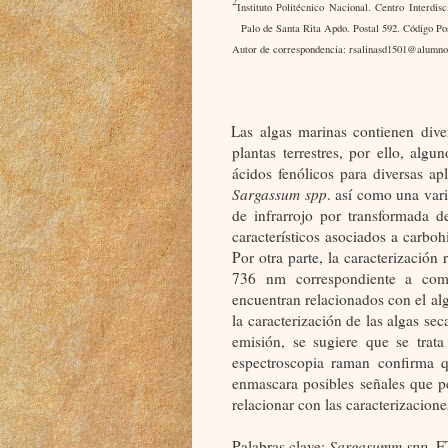
2
Instituto Politécnico Nacional. Centro Interdis
Palo de Santa Rita Apdo. Postal 592. Código Po
Autor de correspondencia: rsalinasd1501@alumno
Las algas marinas contienen div
plantas terrestres, por ello, alg
ácidos fenólicos para diversas apl
Sargassum spp
. así como una vari
de infrarrojo por transformada d
característicos asociados a carboh
Por otra parte, la caracterización
736 nm correspondiente a comp
encuentran relacionados con el alg
la caracterización de las algas se
emisión, se sugiere que se trata
espectroscopia raman confirma q
enmascara posibles señales que p
relacionar con las caracterizacion
Palabras clave:
Sargasumm spp
, F