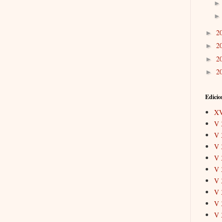
2
►
2
►
2
►
2
►
Edicio
X
V 
V 
V 
V 
V 
V 
V 
V 
V 