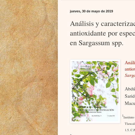
jueves, 30 de mayo de 2019
Análisis y caracteriz
antioxidante por espec
en Sargassum spp.
Anál
antio
Sarg
Abdú
Sari
Macu
1
Institu
Tlaxca
1.5, C.