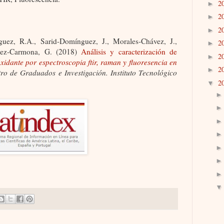
2
►
2
►
2
►
uez, R.A., Sarid-Domínguez, J., Morales-Chávez, J.,
2
►
dez-Carmona, G.
(2018)
Análisis y caracterización de
2
►
xidante por espectroscopia ftir, raman y fluoresencia en
2
►
tro de Graduados e Investigación. Instituto Tecnológico
2
▼