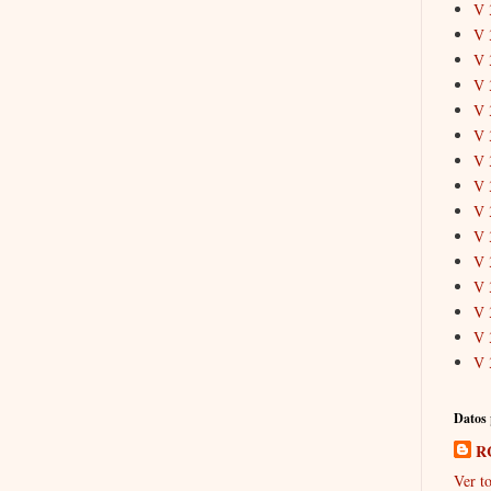
V 
V 
V 
V 
V 
V 
V 
V 
V 
V 
V 
V 
V 
V 
V 
Datos 
R
Ver to