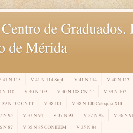
 Centro de Graduados. I
o de Mérida
V 41 N 115
V 41 N 114 Supl.
V 41 N 114
V 40 N 113
0 N 110
V 40 N 109
V 40 N 108 CNTT
V 39 N 107
 39 N 102 CNTT
V 38 101
V 38 N 100 Coloquio XIII
7 N 95
V 37 N 94
V 37 N 93
V 37 N 92
V 36 N 9
6 N 87
V 35 N 85 CONIEEM
V 35 N 84