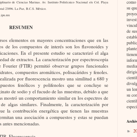
como i
ciplinario de Ciencias Marinas. Av. Instituto Politécnico Nacional s/n Col. Playa
su qu
stal 23096. La Paz, B.C.S. México.
proye
.ipn.mx
invest
vincul
RESUMEN
de su
establ
ersos elementos en mayores concentraciones que en las
public
unos de los compuestos de interés son los flavonoides y
plante
icaciones. En el presente estudio se caracterizó el alga
tienen
edad de extractos. La caracterización por espectroscopia
inform
e Fourier (FTIR) permitió observar grupos funcionales
media
dirig
idratos, compuestos aromáticos, polisacáridos y fenoles.
cient
 realizada por fluorescencia mostro una similitud a 680 y
divul
uestos fenólicos y polifenoles que se concluye se
un len
inato de sodio y el fucudo de las muestras, debido a que
su co
cas mostró un comportamiento similar en los espectros de
cientí
 de algas similares. Finalmente, la caracterización por
especi
ue la contribución energética que tienen las muestras
ermitan una asociación a compuestos y estas se puedan
Archiv
es antes mencionadas.
2
►
TIR, Fluorescencia.