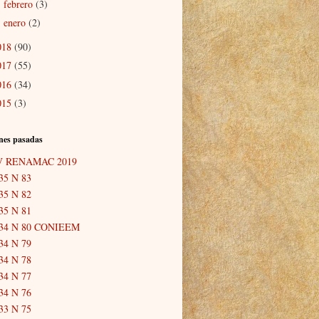
febrero
(3)
►
enero
(2)
►
018
(90)
017
(55)
016
(34)
015
(3)
nes pasadas
V RENAMAC 2019
35 N 83
35 N 82
35 N 81
34 N 80 CONIEEM
34 N 79
34 N 78
34 N 77
34 N 76
33 N 75