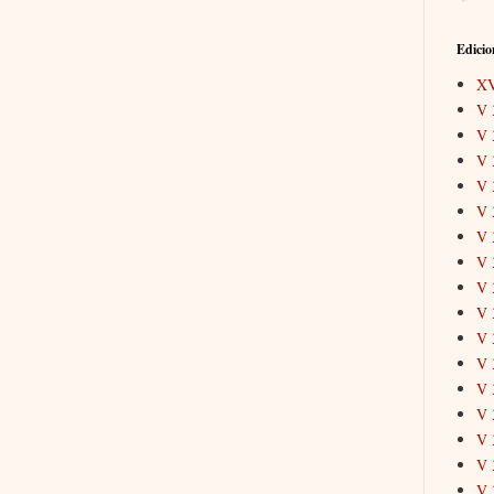
Edicio
X
V 
V 
V 
V 
V 
V 
V 
V 
V 
V 
V 
V 
V 
V 
V 
V 