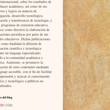
nternacional, sobre los resultados de
ehacer académico, así como de sus
ctos y logros en materia de
igación, desarrollo tecnológico,
ación y transferencia de tecnología, y
s programas de extensión educativa,
ece como directriz la elaboración de
aciones periódicas por parte de sus
les educativos. Dichas publicaciones
 como finalidad la difusión de
ación científica y tecnológica
nte un lenguaje especializado,
ido a la comunidad académica y
ífica. Asimismo, se promueve la
gación de estos contenidos mediante
guaje accesible, con el fin de facilitar
mprensión y acercar el conocimiento
fico y tecnológico a públicos no
alizados.
o del blog
026
(124)