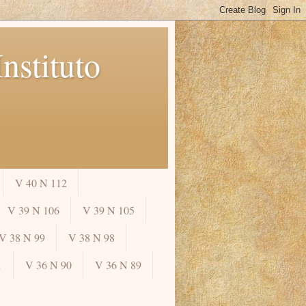
nstituto
V 40 N 112
V 39 N 106
V 39 N 105
V 38 N 99
V 38 N 98
1
V 36 N 90
V 36 N 89