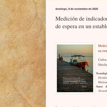
domingo, 9 de noviembre de 2025
Medición de indicadore
de espera en un estab
Medici
un est
Carlos
Sánch
Tecnoló
Divisió
Michoac
Autor d
Alvarad