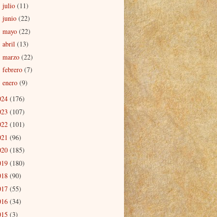
julio
(11)
►
junio
(22)
►
mayo
(22)
►
abril
(13)
►
marzo
(22)
►
febrero
(7)
►
enero
(9)
►
024
(176)
023
(107)
022
(101)
021
(96)
020
(185)
019
(180)
018
(90)
017
(55)
016
(34)
015
(3)