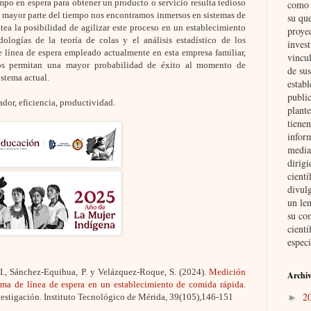
empo en espera para obtener un producto o servicio resulta tedioso
como i
a mayor parte del tiempo nos encontramos inmersos en sistemas de
su qu
ntea la posibilidad de agilizar este proceso en un establecimiento
proye
logías de la teoría de colas y el análisis estadístico de los
invest
e línea de espera empleado actualmente en esta empresa familiar,
vincul
nos permitan una mayor probabilidad de éxito al momento de
de su
istema actual.
establ
public
ador, eficiencia, productividad.
plante
tienen
inform
media
dirig
cient
divul
un len
su co
cientí
especi
F.I., Sánchez-Equihua, P. y Velázquez-Roque, S. (2024).
Medición
Archiv
tema de línea de espera en un establecimiento de comida rápida
.
2
vestigación. Instituto Tecnológico de Mérida, 39(105),146-151
►