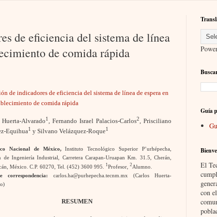
Transl
s de eficiencia del sistema de línea
Powe
lecimiento de comida rápida
Buscar
ón de indicadores de eficiencia del sistema de línea de espera en
ablecimiento de comida rápida
Guía p
1
2
 Huerta-Alvarado
, Fernando Israel Palacios-Carlos
, Prisciliano
Gu
1
1
ez-Equihua
y Silvano Velázquez-Roque
Bienve
gico Nacional de México,
Instituto Tecnológico Superior P’urhépecha,
n de Ingeniería Industrial, Carretera Carapan-Uruapan Km. 31.5, Cherán,
El Te
1
2
án, México. C.P. 60270, Tel. (452) 3600 995.
Profesor,
Alumno.
cumpl
e correspondencia:
carlos.ha@purhepecha.tecnm.mx (Carlos Huerta-
gener
o)
con el
comun
RESUMEN
pobla