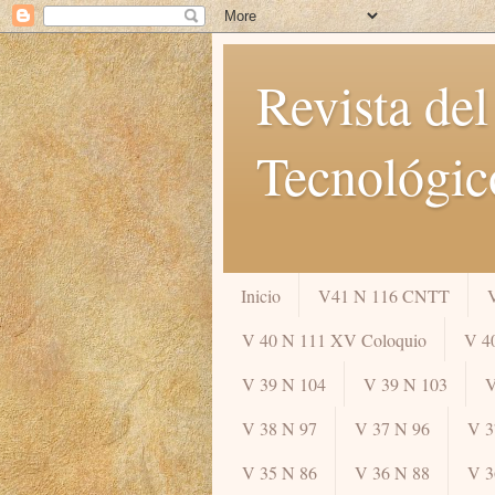
Revista del
Tecnológic
Inicio
V41 N 116 CNTT
V 40 N 111 XV Coloquio
V 4
V 39 N 104
V 39 N 103
V
V 38 N 97
V 37 N 96
V 3
V 35 N 86
V 36 N 88
V 3