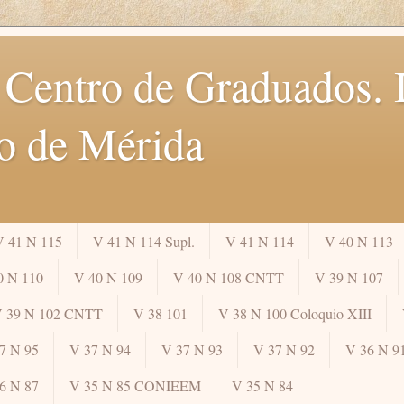
 Centro de Graduados. I
o de Mérida
V 41 N 115
V 41 N 114 Supl.
V 41 N 114
V 40 N 113
0 N 110
V 40 N 109
V 40 N 108 CNTT
V 39 N 107
 39 N 102 CNTT
V 38 101
V 38 N 100 Coloquio XIII
7 N 95
V 37 N 94
V 37 N 93
V 37 N 92
V 36 N 9
6 N 87
V 35 N 85 CONIEEM
V 35 N 84