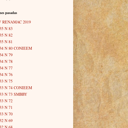
nes pasadas
V RENAMAC 2019
35 N 83
35 N 82
35 N 81
34 N 80 CONIEEM
34 N 79
34 N 78
34 N 77
34 N 76
33 N 75
33 N 74 CONIEEM
33 N 73 SMBBY
33 N 72
33 N 71
33 N 70
32 N 69
32 N 68