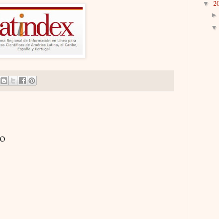
2
▼
io