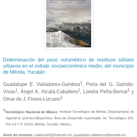
Determinación del peso volumétrico de residuos sólidos
urbanos en el estrato socioeconómico medio, del municipio
de Mérida, Yucatán
1
Guadalupe E. Valladares-Gamboa
, Perla del G. Garrido-
1
1
1
Vivas
, Ángel A. Alcalá-Caballero
, Lorelia Peña-Bernal
y
1
Omar de J. Flores-Lizcano
1
Tecnológico Nacional de México
. Instituto Tecnológico de Mérida. Departamento de
Ingeniería Química-Bioquímica. Área de Desarrollo sustentable. Av. Tecnológico S/N,
Km 4.5 C.P. 91118, Mérida, Yucatán, México.
Autor de contacto
: calakmul20@hotmail.com; guadalupe.valladares@itmerida.mx.